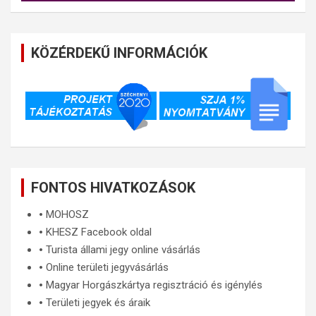
KÖZÉRDEKŰ INFORMÁCIÓK
FONTOS HIVATKOZÁSOK
🞄
MOHOSZ
🞄
KHESZ Facebook oldal
🞄
Turista állami jegy online vásárlás
🞄
Online területi jegyvásárlás
🞄
Magyar Horgászkártya regisztráció és igénylés
🞄
Területi jegyek és áraik