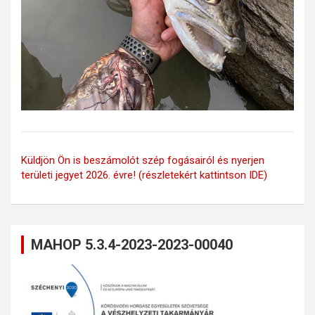
Küldjön Ön is beszámolót szép fogásairól és nyerjen
területi jegyet 2026. évre! (részletekért kattintson IDE)
MAHOP 5.3.4-2023-2023-00040