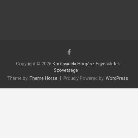
Copyright © 2026
Körösvidéki Horgász Egyesületek
Szövetsége
Theme by:
Theme Horse
Proudly Powered by:
WordPress