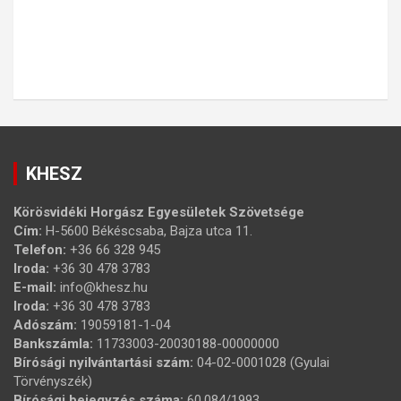
KHESZ
Körösvidéki Horgász Egyesületek Szövetsége
Cím:
H-5600 Békéscsaba, Bajza utca 11.
Telefon:
+36 66 328 945
Iroda:
+36 30 478 3783
E-mail:
info@khesz.hu
Iroda:
+36 30 478 3783
Adószám:
19059181-1-04
Bankszámla:
11733003-20030188-00000000
Bírósági nyilvántartási szám:
04-02-0001028 (Gyulai
Törvényszék)
Bírósági bejegyzés száma:
60.084/1993.