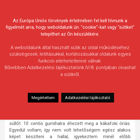
Skip
Körösvidéki Horgász
to
content
Az Európa Uniós törvények értelmében fel kell hívnunk a
Egyesületek Szövetsége
figyelmét arra, hogy weboldalunk ún. "cookie"-kat vagy "sütiket"
telepíthet az Ön készülékére.
A weboldalunk által használt sütik az oldal működéséhez
szükségesek, letiltásukkal, korlátozásukkal oldalunk egyes
funkciói elérhetetlenné válnak.
Bencsik Dávid
Bővebben Adatkezelési tájékoztatónk IV/8. pontjában olvashat
a sütikről.
Fogás ideje: 2025.11.14.
Vízterület: Kákafoki-holtág
Halfaj: Süllő
Megértettem
Adatkezelési tájékoztató
Fogott hal adatai: 8,1 kg / 78 cm
Fogási körülmények: November 14-én sikerült pergetve
megfogni ezt a szép, egészséges, faroktőig 78 cm-es
süllőt. 10 centis gumihalra éhezett meg a kákafoki óriás.
Egyedül voltam, így nem volt lehetőségem egész alakos
képet készíteni a hallal, igyekeztem minél előbb