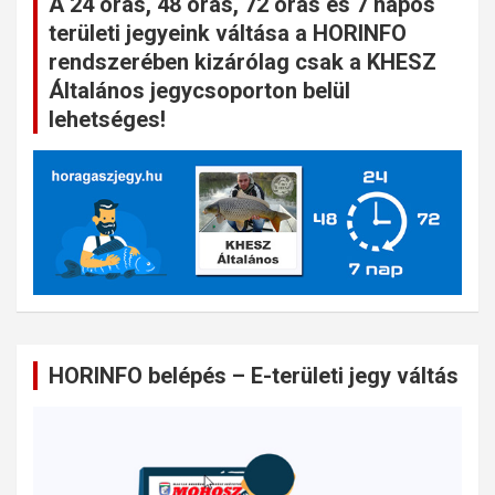
A 24 órás, 48 órás, 72 órás és 7 napos
területi jegyeink váltása a HORINFO
rendszerében kizárólag csak a KHESZ
Általános jegycsoporton belül
lehetséges!
HORINFO belépés – E-területi jegy váltás