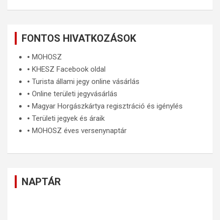
FONTOS HIVATKOZÁSOK
🞄
MOHOSZ
🞄
KHESZ Facebook oldal
🞄
Turista állami jegy online vásárlás
🞄
Online területi jegyvásárlás
🞄
Magyar Horgászkártya regisztráció és igénylés
🞄
Területi jegyek és áraik
🞄
MOHOSZ éves versenynaptár
NAPTÁR