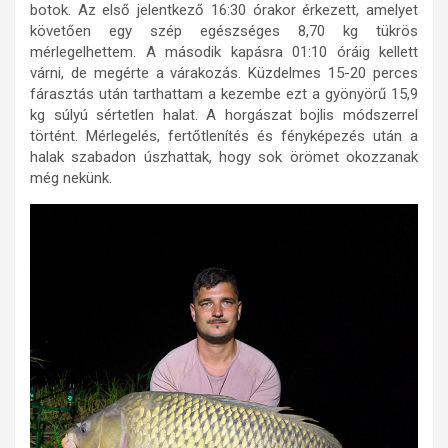
botok. Az első jelentkező 16:30 órakor érkezett, amelyet
követően egy szép egészséges 8,70 kg tükrös
mérlegelhettem. A második kapásra 01:10 óráig kellett
várni, de megérte a várakozás. Küzdelmes 15-20 perces
fárasztás után tarthattam a kezembe ezt a gyönyörű 15,9
kg súlyú sértetlen halat. A horgászat bojlis módszerrel
történt. Mérlegelés, fertőtlenítés és fényképezés után a
halak szabadon úszhattak, hogy sok örömet okozzanak
még nekünk.