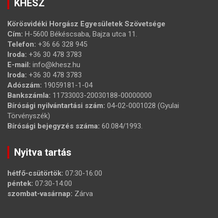
KHESZ
Körösvidéki Horgász Egyesületek Szövetsége
Cím:
H-5600 Békéscsaba, Bajza utca 11.
Telefon:
+36 66 328 945
Iroda:
+36 30 478 3783
E-mail:
info@khesz.hu
Iroda:
+36 30 478 3783
Adószám:
19059181-1-04
Bankszámla:
11733003-20030188-00000000
Bírósági nyilvántartási szám:
04-02-0001028 (Gyulai
Törvényszék)
Bírósági bejegyzés száma:
60.084/1993.
Nyitva tartás
hétfő-csütörtök:
07:30-16:00
péntek:
07:30-14:00
szombat-vasárnap:
Zárva