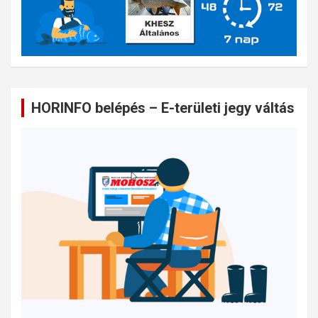
HORINFO belépés – E-területi jegy váltás