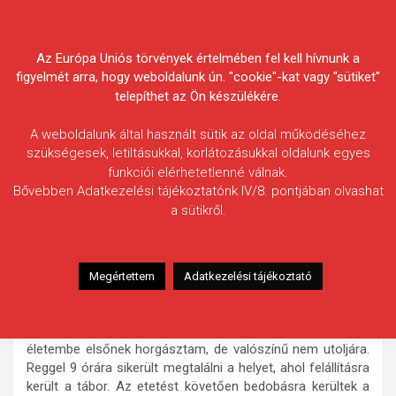
Skip
Körösvidéki Horgász
to
content
Az Európa Uniós törvények értelmében fel kell hívnunk a
Egyesületek Szövetsége
figyelmét arra, hogy weboldalunk ún. "cookie"-kat vagy "sütiket"
telepíthet az Ön készülékére.
A weboldalunk által használt sütik az oldal működéséhez
szükségesek, letiltásukkal, korlátozásukkal oldalunk egyes
funkciói elérhetetlenné válnak.
Benczik Romulus
Bővebben Adatkezelési tájékoztatónk IV/8. pontjában olvashat
a sütikről.
Fogás ideje: 2025.08.31. / 01 óra 10 perc
Vízterület: Félhalmi-holtág (5-ös szakasz)
Halfaj: Ponty
Megértettem
Adatkezelési tájékoztató
Fogott hal adatai: 15,90 kg
Fogási körülmények: A nyár utolsó hétvégéjén egy 24 órás
pecára érkeztem a Félhalmi holtág 5. szakaszára, ahol
életembe elsőnek horgásztam, de valószínű nem utoljára.
Reggel 9 órára sikerült megtalálni a helyet, ahol felállításra
került a tábor. Az etetést követően bedobásra kerültek a