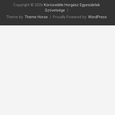
Copyright © 2026
Körösvidéki Horgász Egyesületek
Szövetsége
Theme by:
Theme Horse
Proudly Powered by:
WordPress