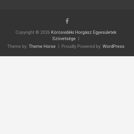
Copyright © 2026
Körösvidéki Horgász Egyesületek
Szövetsége
Theme by:
Theme Horse
Proudly Powered by:
WordPress