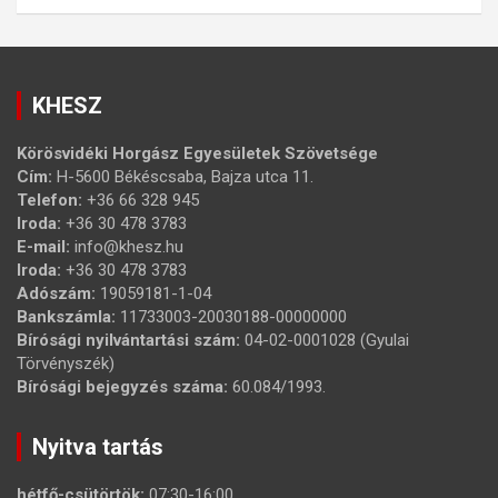
KHESZ
Körösvidéki Horgász Egyesületek Szövetsége
Cím:
H-5600 Békéscsaba, Bajza utca 11.
Telefon:
+36 66 328 945
Iroda:
+36 30 478 3783
E-mail:
info@khesz.hu
Iroda:
+36 30 478 3783
Adószám:
19059181-1-04
Bankszámla:
11733003-20030188-00000000
Bírósági nyilvántartási szám:
04-02-0001028 (Gyulai
Törvényszék)
Bírósági bejegyzés száma:
60.084/1993.
Nyitva tartás
hétfő-csütörtök:
07:30-16:00