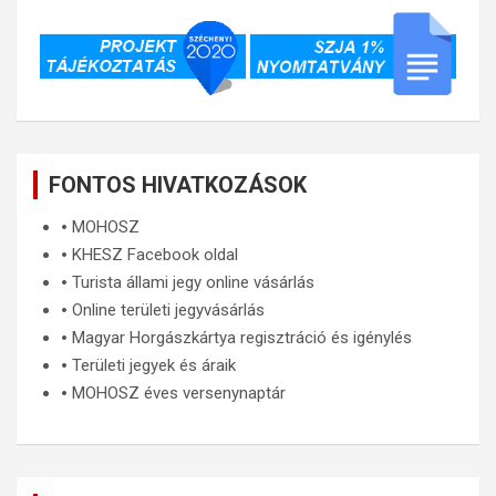
FONTOS HIVATKOZÁSOK
🞄
MOHOSZ
🞄
KHESZ Facebook oldal
🞄
Turista állami jegy online vásárlás
🞄
Online területi jegyvásárlás
🞄
Magyar Horgászkártya regisztráció és igénylés
🞄
Területi jegyek és áraik
🞄
MOHOSZ éves versenynaptár