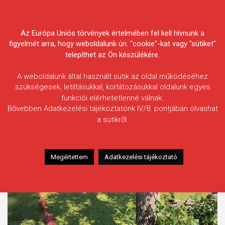
Skip
Körösvidéki Horgász
to
content
Az Európa Uniós törvények értelmében fel kell hívnunk a
Egyesületek Szövetsége
figyelmét arra, hogy weboldalunk ún. "cookie"-kat vagy "sütiket"
telepíthet az Ön készülékére.
A weboldalunk által használt sütik az oldal működéséhez
szükségesek, letiltásukkal, korlátozásukkal oldalunk egyes
funkciói elérhetetlenné válnak.
Címke:
Árvízkapu
Bővebben Adatkezelési tájékoztatónk IV/8. pontjában olvashat
a sütikről.
Megértettem
Adatkezelési tájékoztató