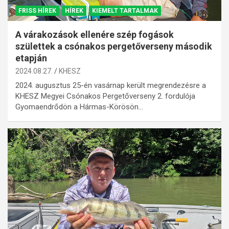
FRISS HÍREK
HÍREK
KIEMELT TARTALMAK
A várakozások ellenére szép fogások
születtek a csónakos pergetőverseny második
etapján
2024.08.27.
KHESZ
2024. augusztus 25-én vasárnap került megrendezésre a
KHESZ Megyei Csónakos Pergetőverseny 2. fordulója
Gyomaendrődön a Hármas-Körösön…