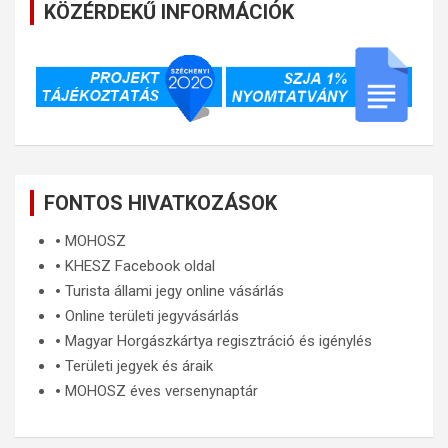
KÖZÉRDEKŰ INFORMÁCIÓK
FONTOS HIVATKOZÁSOK
🞄
MOHOSZ
🞄
KHESZ Facebook oldal
🞄
Turista állami jegy online vásárlás
🞄
Online területi jegyvásárlás
🞄
Magyar Horgászkártya regisztráció és igénylés
🞄
Területi jegyek és áraik
🞄
MOHOSZ éves versenynaptár