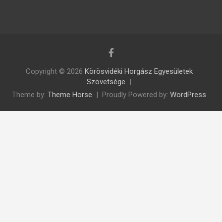
Copyright © 2026
Körösvidéki Horgász Egyesületek
Szövetsége
Theme by:
Theme Horse
Proudly Powered by:
WordPress