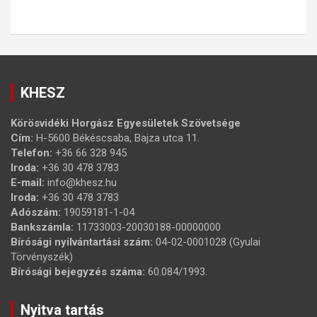
KHESZ
Körösvidéki Horgász Egyesületek Szövetsége
Cím:
H-5600 Békéscsaba, Bajza utca 11.
Telefon:
+36 66 328 945
Iroda:
+36 30 478 3783
E-mail:
info@khesz.hu
Iroda:
+36 30 478 3783
Adószám:
19059181-1-04
Bankszámla:
11733003-20030188-00000000
Bírósági nyilvántartási szám:
04-02-0001028 (Gyulai
Törvényszék)
Bírósági bejegyzés száma:
60.084/1993.
Nyitva tartás