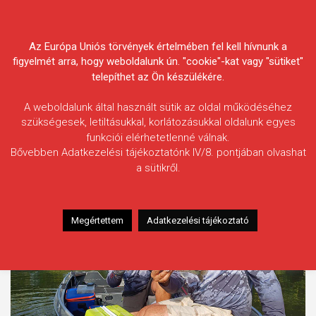
Skip
Körösvidéki Horgász
to
content
Az Európa Uniós törvények értelmében fel kell hívnunk a
Egyesületek Szövetsége
figyelmét arra, hogy weboldalunk ún. "cookie"-kat vagy "sütiket"
telepíthet az Ön készülékére.
A weboldalunk által használt sütik az oldal működéséhez
szükségesek, letiltásukkal, korlátozásukkal oldalunk egyes
funkciói elérhetetlenné válnak.
Címke:
csónakos pergetőverseny
Bővebben Adatkezelési tájékoztatónk IV/8. pontjában olvashat
a sütikről.
Megértettem
Adatkezelési tájékoztató