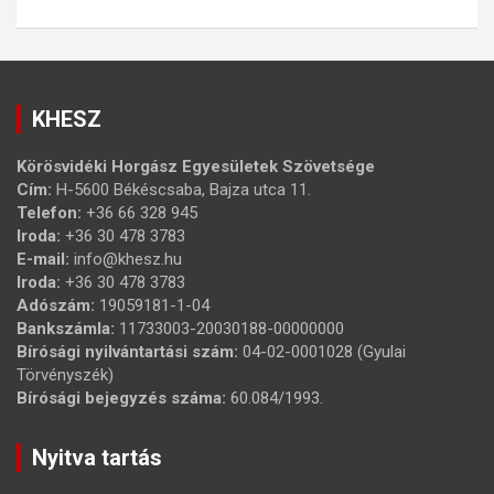
KHESZ
Körösvidéki Horgász Egyesületek Szövetsége
Cím:
H-5600 Békéscsaba, Bajza utca 11.
Telefon:
+36 66 328 945
Iroda:
+36 30 478 3783
E-mail:
info@khesz.hu
Iroda:
+36 30 478 3783
Adószám:
19059181-1-04
Bankszámla:
11733003-20030188-00000000
Bírósági nyilvántartási szám:
04-02-0001028 (Gyulai
Törvényszék)
Bírósági bejegyzés száma:
60.084/1993.
Nyitva tartás