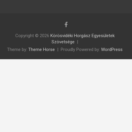
Copyright © 2026
Körösvidéki Horgász Egyesületek
Szövetsége
Theme by:
Theme Horse
Proudly Powered by:
WordPress