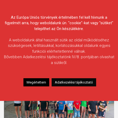
Skip
Körösvidéki Horgász
to
content
Az Európa Uniós törvények értelmében fel kell hívnunk a
Egyesületek Szövetsége
figyelmét arra, hogy weboldalunk ún. "cookie"-kat vagy "sütiket"
telepíthet az Ön készülékére.
A weboldalunk által használt sütik az oldal működéséhez
szükségesek, letiltásukkal, korlátozásukkal oldalunk egyes
funkciói elérhetetlenné válnak.
Címke:
Dánfok
Bővebben Adatkezelési tájékoztatónk IV/8. pontjában olvashat
a sütikről.
Megértettem
Adatkezelési tájékoztató