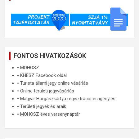
FONTOS HIVATKOZÁSOK
🞄
MOHOSZ
🞄
KHESZ Facebook oldal
🞄
Turista állami jegy online vásárlás
🞄
Online területi jegyvásárlás
🞄
Magyar Horgászkártya regisztráció és igénylés
🞄
Területi jegyek és áraik
🞄
MOHOSZ éves versenynaptár