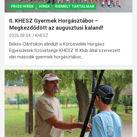
FRISS HÍREK
HÍREK
KIEMELT TARTALMAK
II. KHESZ Gyermek Horgásztábor –
Megkezdődött az augusztusi kaland!
2026.08.04.
KHESZ
Békés-Dánfokon elindult a Körösvidéki Horgász
Egyesületek Szövetsége KHESZ Ifi Klub által szervezett
idei második gyermek horgásztábor,…