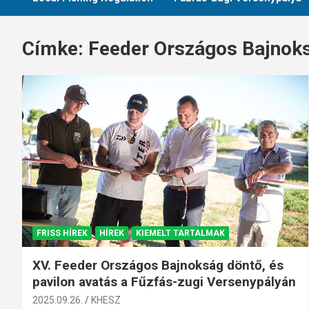
Címke:
Feeder Országos Bajnok
FRISS HÍREK
HÍREK
KIEMELT TARTALMAK
XV. Feeder Országos Bajnokság döntő, és
pavilon avatás a Fűzfás-zugi Versenypályán
2025.09.26.
KHESZ