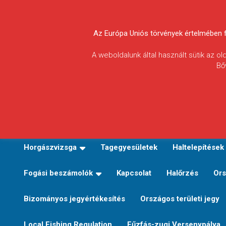
Skip
to
Körösvidéki Horgász
content
Az Európa Uniós törvények értelmében fel
Egyesületek
A weboldalunk által használt sütik az o
Bő
Szövetsége
E-TERÜLETI JEGY VÁLTÁS
Kezdőoldal
Horgászvi
Horgászvizsga
Tagegyesületek
Haltelepítések
Fogási beszámolók
Kapcsolat
Halőrzés
Ors
Bizományos jegyértékesítés
Országos területi jegy
Local Fishing Regulation
Fűzfás-zugi Versenypálya