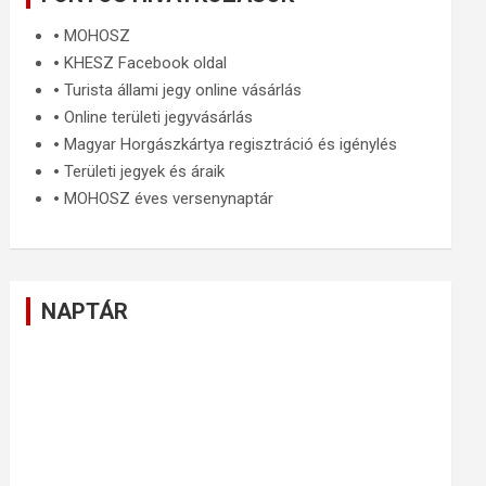
🞄
MOHOSZ
🞄
KHESZ Facebook oldal
🞄
Turista állami jegy online vásárlás
🞄
Online területi jegyvásárlás
🞄
Magyar Horgászkártya regisztráció és igénylés
🞄
Területi jegyek és áraik
🞄
MOHOSZ éves versenynaptár
NAPTÁR