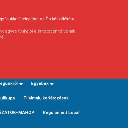
y "sütiket" telepíthet az Ön készülékére.
nk egyes funkciói elérhetetlenné válnak.
ől.
INFÓ
Helyi horgászrend
égünkről
Egyebek
Sulikupa
Tilalmak, korlátozások
ÁZATOK–MAHOP
Regulament Local