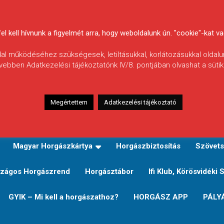
 kell hívnunk a figyelmét arra, hogy weboldalunk ún. "cookie"-kat vag
ldal működéséhez szükségesek, letiltásukkal, korlátozásukkal oldalu
vebben Adatkezelési tájékoztatónk IV/8. pontjában olvashat a sütikr
Megértettem
Adatkezelési tájékoztató
zeink
TERÜLETI JEGY TÍPUSOK ÉS ÁRAIK
Verseny
Magyar Horgászkártya
Horgászbiztosítás
Szövets
zágos Horgászrend
Horgásztábor
Ifi Klub, Körösvidéki 
GYIK – Mi kell a horgászathoz?
HORGÁSZ APP
PÁLY