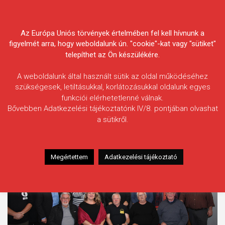
Skip
Körösvidéki Horgász
to
content
Az Európa Uniós törvények értelmében fel kell hívnunk a
Egyesületek Szövetsége
figyelmét arra, hogy weboldalunk ún. "cookie"-kat vagy "sütiket"
telepíthet az Ön készülékére.
A weboldalunk által használt sütik az oldal működéséhez
szükségesek, letiltásukkal, korlátozásukkal oldalunk egyes
funkciói elérhetetlenné válnak.
Címke:
Halászlé
Bővebben Adatkezelési tájékoztatónk IV/8. pontjában olvashat
a sütikről.
Megértettem
Adatkezelési tájékoztató