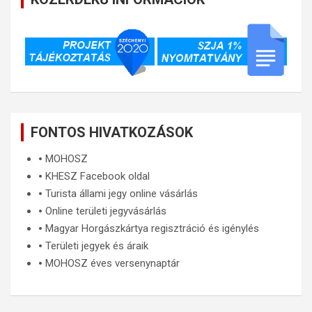
FONTOS HIVATKOZÁSOK
🞄
MOHOSZ
🞄
KHESZ Facebook oldal
🞄
Turista állami jegy online vásárlás
🞄
Online területi jegyvásárlás
🞄
Magyar Horgászkártya regisztráció és igénylés
🞄
Területi jegyek és áraik
🞄
MOHOSZ éves versenynaptár