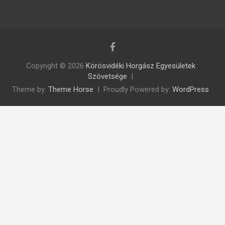
Copyright © 2026
Körösvidéki Horgász Egyesületek
Szövetsége
Theme by:
Theme Horse
Proudly Powered by:
WordPress