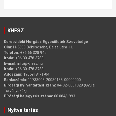
KHESZ
Körösvidéki Horgász Egyesületek Szövetsége
Cím:
H-5600 Békéscsaba, Bajza utca 11.
Telefon:
+36 66 328 945
Iroda:
+36 30 478 3783
E-mail:
info@khesz.hu
Iroda:
+36 30 478 3783
Adószám:
19059181-1-04
Bankszámla:
11733003-20030188-00000000
Bírósági nyilvántartási szám:
04-02-0001028 (Gyulai
Törvényszék)
Bírósági bejegyzés száma:
60.084/1993.
Nyitva tartás