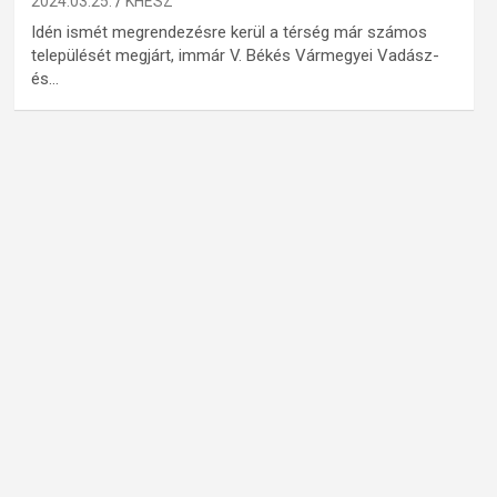
2024.03.25.
KHESZ
Idén ismét megrendezésre kerül a térség már számos
települését megjárt, immár V. Békés Vármegyei Vadász-
és…