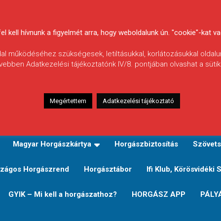
 kell hívnunk a figyelmét arra, hogy weboldalunk ún. "cookie"-kat vag
ldal működéséhez szükségesek, letiltásukkal, korlátozásukkal oldalu
vebben Adatkezelési tájékoztatónk IV/8. pontjában olvashat a sütikr
Megértettem
Adatkezelési tájékoztató
zeink
TERÜLETI JEGY TÍPUSOK ÉS ÁRAIK
Verseny
Magyar Horgászkártya
Horgászbiztosítás
Szövets
zágos Horgászrend
Horgásztábor
Ifi Klub, Körösvidéki 
GYIK – Mi kell a horgászathoz?
HORGÁSZ APP
PÁLY