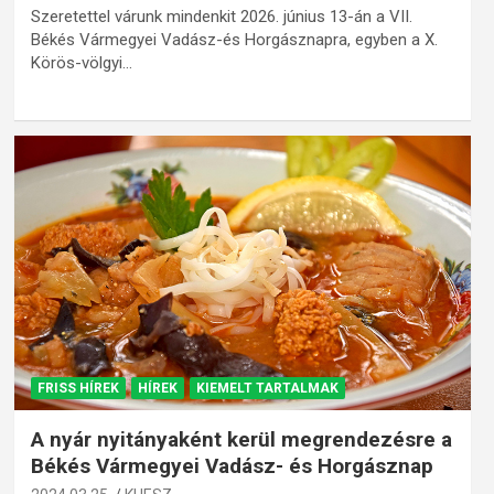
Szeretettel várunk mindenkit 2026. június 13-án a VII.
Békés Vármegyei Vadász-és Horgásznapra, egyben a X.
Körös-völgyi…
FRISS HÍREK
HÍREK
KIEMELT TARTALMAK
A nyár nyitányaként kerül megrendezésre a
Békés Vármegyei Vadász- és Horgásznap