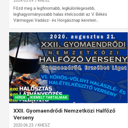
2024.05.09.
KHESZ
Főzd meg a legfinomabb, legkülönlegesebb,
leghagyományosabb halas ételcsodát az V. Békés
Vármegyei Vadász- és Horgásznap keretein…
HÍREK
KIEMELT TARTALMAK
XXII. Gyomaendrődi Nemzetközi Halfőző
Verseny
2020.06.23.
KHESZ