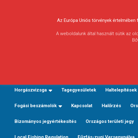
Skip
to
Körösvidéki Horgász
content
Az Európa Uniós törvények értelmében fel
Egyesületek
A weboldalunk által használt sütik az o
Bő
Szövetsége
E-TERÜLETI JEGY VÁLTÁS
Kezdőoldal
Horgászvi
Horgászvizsga
Tagegyesületek
Haltelepítések
Fogási beszámolók
Kapcsolat
Halőrzés
Ors
Bizományos jegyértékesítés
Országos területi jegy
Local Fishing Regulation
Fűzfás-zugi Versenypálya