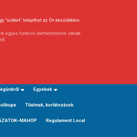
y "sütiket" telepíthet az Ön készülékére.
nk egyes funkciói elérhetetlenné válnak.
ől.
INFÓ
Helyi horgászrend
égünkről
Egyebek
Sulikupa
Tilalmak, korlátozások
ÁZATOK–MAHOP
Regulament Local