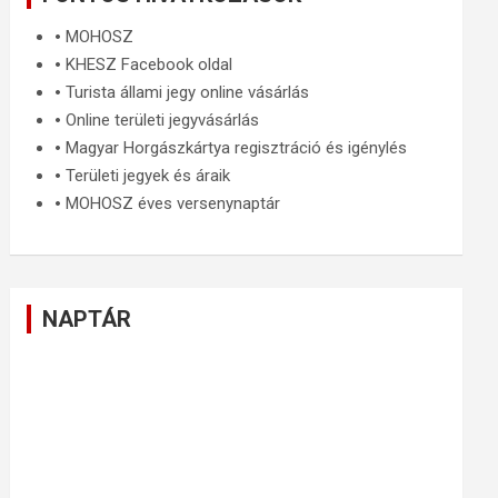
🞄
MOHOSZ
🞄
KHESZ Facebook oldal
🞄
Turista állami jegy online vásárlás
🞄
Online területi jegyvásárlás
🞄
Magyar Horgászkártya regisztráció és igénylés
🞄
Területi jegyek és áraik
🞄
MOHOSZ éves versenynaptár
NAPTÁR