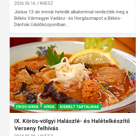
2026.06.16.
KHESZ
Június 13-án immár hetedik alkalommal rendezték meg a
Békés Vármegyei Vadász- és Horgásznapot a Békés-
Dánfoki Üdülőközpontban.…
FRISS HÍREK
HÍREK
KIEMELT TARTALMAK
IX. Körös-völgyi Halászlé- és Halételkészítő
Verseny felhívás