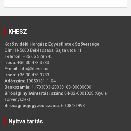
KHESZ
Körösvidéki Horgász Egyesületek Szövetsége
Cím:
H-5600 Békéscsaba, Bajza utca 11.
Telefon:
+36 66 328 945
Iroda:
+36 30 478 3783
E-mail:
info@khesz.hu
Iroda:
+36 30 478 3783
Adószám:
19059181-1-04
Bankszámla:
11733003-20030188-00000000
Bírósági nyilvántartási szám:
04-02-0001028 (Gyulai
Törvényszék)
Bírósági bejegyzés száma:
60.084/1993.
Nyitva tartás