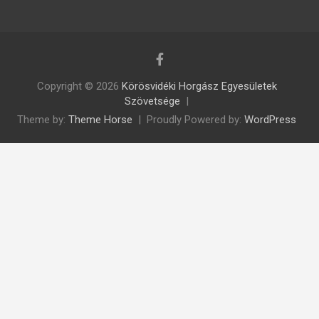
Copyright © 2026
Körösvidéki Horgász Egyesületek
Szövetsége
Theme by:
Theme Horse
Proudly Powered by:
WordPress