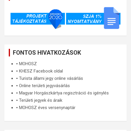
FONTOS HIVATKOZÁSOK
🞄
MOHOSZ
🞄
KHESZ Facebook oldal
🞄
Turista állami jegy online vásárlás
🞄
Online területi jegyvásárlás
🞄
Magyar Horgászkártya regisztráció és igénylés
🞄
Területi jegyek és áraik
🞄
MOHOSZ éves versenynaptár