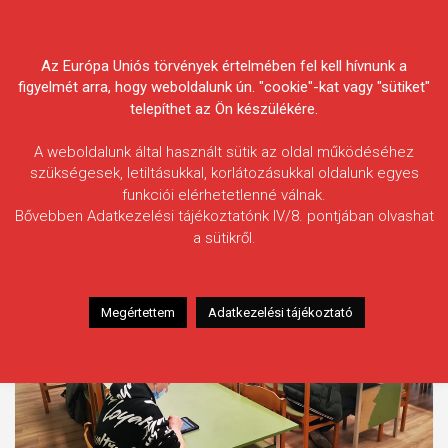
Skip
Körösvidéki Horgász
to
content
Az Európa Uniós törvények értelmében fel kell hívnunk a
Egyesületek Szövetsége
figyelmét arra, hogy weboldalunk ún. "cookie"-kat vagy "sütiket"
telepíthet az Ön készülékére.
A weboldalunk által használt sütik az oldal működéséhez
szükségesek, letiltásukkal, korlátozásukkal oldalunk egyes
funkciói elérhetetlenné válnak.
Címke:
horgászvizsga bizottságok
Bővebben Adatkezelési tájékoztatónk IV/8. pontjában olvashat
a sütikről.
Megértettem
Adatkezelési tájékoztató