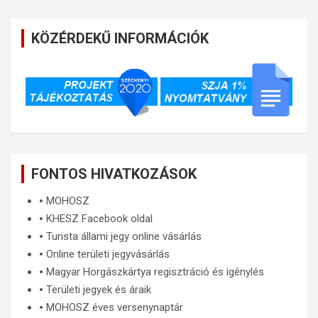
KÖZÉRDEKŰ INFORMÁCIÓK
FONTOS HIVATKOZÁSOK
🞄
MOHOSZ
🞄
KHESZ Facebook oldal
🞄
Turista állami jegy online vásárlás
🞄
Online területi jegyvásárlás
🞄
Magyar Horgászkártya regisztráció és igénylés
🞄
Területi jegyek és áraik
🞄
MOHOSZ éves versenynaptár