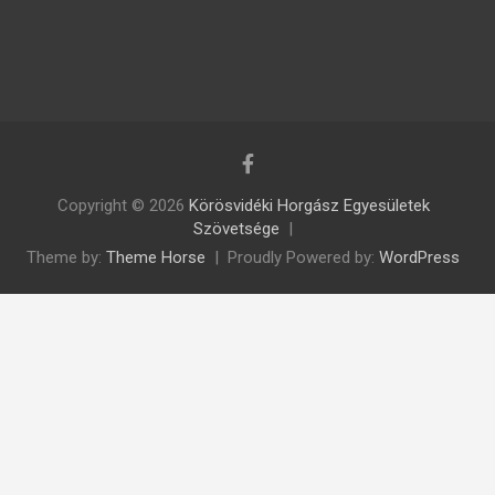
Copyright © 2026
Körösvidéki Horgász Egyesületek
Szövetsége
Theme by:
Theme Horse
Proudly Powered by:
WordPress