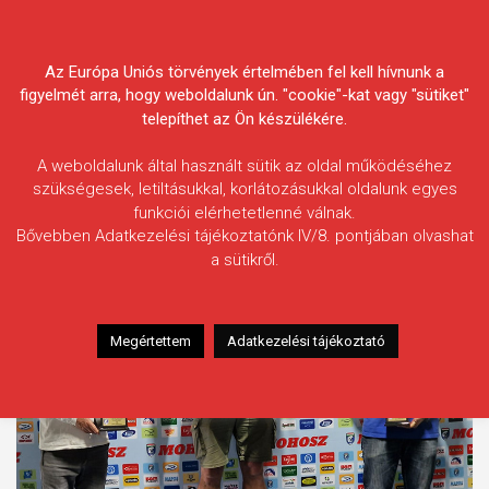
Skip
Körösvidéki Horgász
to
content
Az Európa Uniós törvények értelmében fel kell hívnunk a
Egyesületek Szövetsége
figyelmét arra, hogy weboldalunk ún. "cookie"-kat vagy "sütiket"
telepíthet az Ön készülékére.
A weboldalunk által használt sütik az oldal működéséhez
szükségesek, letiltásukkal, korlátozásukkal oldalunk egyes
funkciói elérhetetlenné válnak.
Címke:
Magyar Horgászat
Bővebben Adatkezelési tájékoztatónk IV/8. pontjában olvashat
Nagyköveteinek Találkozója
a sütikről.
Megértettem
Adatkezelési tájékoztató