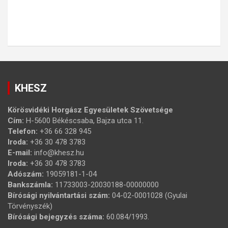
KHESZ
Körösvidéki Horgász Egyesületek Szövetsége
Cím:
H-5600 Békéscsaba, Bajza utca 11.
Telefon:
+36 66 328 945
Iroda:
+36 30 478 3783
E-mail:
info@khesz.hu
Iroda:
+36 30 478 3783
Adószám:
19059181-1-04
Bankszámla:
11733003-20030188-00000000
Bírósági nyilvántartási szám:
04-02-0001028 (Gyulai
Törvényszék)
Bírósági bejegyzés száma:
60.084/1993.