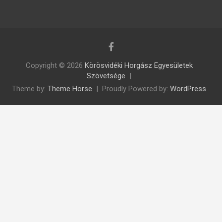
Copyright © 2026
Körösvidéki Horgász Egyesületek
Szövetsége
Theme by:
Theme Horse
Proudly Powered by:
WordPress