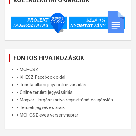
FONTOS HIVATKOZÁSOK
🞄
MOHOSZ
🞄
KHESZ Facebook oldal
🞄
Turista állami jegy online vásárlás
🞄
Online területi jegyvásárlás
🞄
Magyar Horgászkártya regisztráció és igénylés
🞄
Területi jegyek és áraik
🞄
MOHOSZ éves versenynaptár