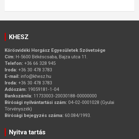
KHESZ
Körösvidéki Horgász Egyesületek Szövetsége
Cím:
H-5600 Békéscsaba, Bajza utca 11.
Telefon:
+36 66 328 945
Iroda:
+36 30 478 3783
E-mail:
info@khesz.hu
Iroda:
+36 30 478 3783
Adószám:
19059181-1-04
Bankszámla:
11733003-20030188-00000000
Bírósági nyilvántartási szám:
04-02-0001028 (Gyulai
Törvényszék)
Bírósági bejegyzés száma:
60.084/1993.
Nyitva tartás