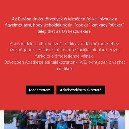
Skip
Körösvidéki Horgász
to
content
Az Európa Uniós törvények értelmében fel kell hívnunk a
Egyesületek Szövetsége
figyelmét arra, hogy weboldalunk ún. "cookie"-kat vagy "sütiket"
telepíthet az Ön készülékére.
A weboldalunk által használt sütik az oldal működéséhez
szükségesek, letiltásukkal, korlátozásukkal oldalunk egyes
funkciói elérhetetlenné válnak.
Címke:
Megyei Finomszerelékes
Bővebben Adatkezelési tájékoztatónk IV/8. pontjában olvashat
Bajnokság
a sütikről.
Megértettem
Adatkezelési tájékoztató