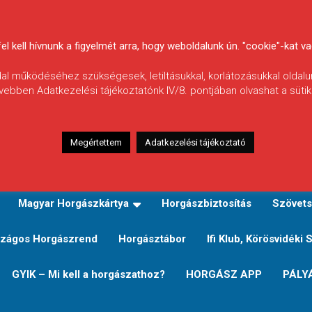
 kell hívnunk a figyelmét arra, hogy weboldalunk ún. "cookie"-kat vag
ldal működéséhez szükségesek, letiltásukkal, korlátozásukkal oldalu
vebben Adatkezelési tájékoztatónk IV/8. pontjában olvashat a sütikr
Megértettem
Adatkezelési tájékoztató
zeink
TERÜLETI JEGY TÍPUSOK ÉS ÁRAIK
Verseny
Magyar Horgászkártya
Horgászbiztosítás
Szövets
zágos Horgászrend
Horgásztábor
Ifi Klub, Körösvidéki 
GYIK – Mi kell a horgászathoz?
HORGÁSZ APP
PÁLY