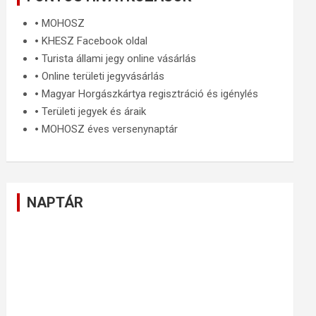
🞄
MOHOSZ
🞄
KHESZ Facebook oldal
🞄
Turista állami jegy online vásárlás
🞄
Online területi jegyvásárlás
🞄
Magyar Horgászkártya regisztráció és igénylés
🞄
Területi jegyek és áraik
🞄
MOHOSZ éves versenynaptár
NAPTÁR