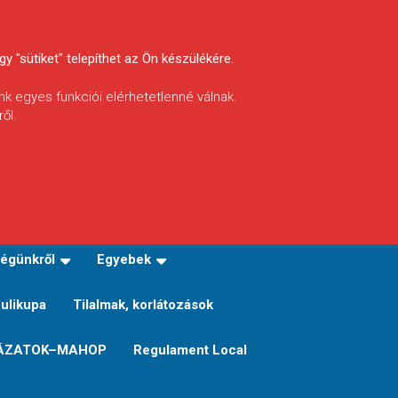
y "sütiket" telepíthet az Ön készülékére.
nk egyes funkciói elérhetetlenné válnak.
ől.
INFÓ
Helyi horgászrend
égünkről
Egyebek
Sulikupa
Tilalmak, korlátozások
ÁZATOK–MAHOP
Regulament Local