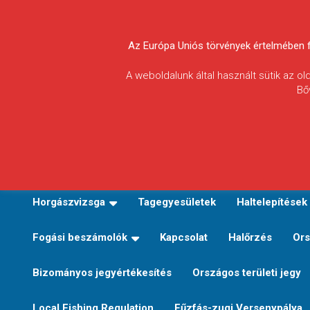
Skip
to
Körösvidéki Horgász
content
Az Európa Uniós törvények értelmében fel
Egyesületek
A weboldalunk által használt sütik az o
Bő
Szövetsége
E-TERÜLETI JEGY VÁLTÁS
Kezdőoldal
Horgászvi
Horgászvizsga
Tagegyesületek
Haltelepítések
Fogási beszámolók
Kapcsolat
Halőrzés
Ors
Bizományos jegyértékesítés
Országos területi jegy
Local Fishing Regulation
Fűzfás-zugi Versenypálya