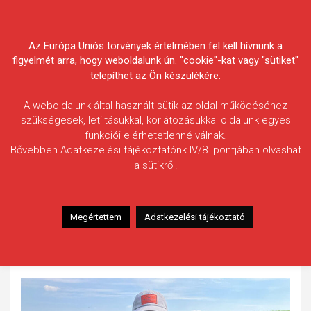
Skip
Körösvidéki Horgász
to
content
Az Európa Uniós törvények értelmében fel kell hívnunk a
Egyesületek Szövetsége
figyelmét arra, hogy weboldalunk ún. "cookie"-kat vagy "sütiket"
telepíthet az Ön készülékére.
A weboldalunk által használt sütik az oldal működéséhez
szükségesek, letiltásukkal, korlátozásukkal oldalunk egyes
funkciói elérhetetlenné válnak.
Cristian Stecli
Bővebben Adatkezelési tájékoztatónk IV/8. pontjában olvashat
a sütikről.
Fogás ideje: 2024.03.23.
Vízterület: Sebes-Körös, Körösszakál
Halfaj: Domolykó
Megértettem
Adatkezelési tájékoztató
Fogott hal adatai: 2,345 kg
Fogási körülmények: Keitech 5 cm-es műcsalira.
Visszanyerte a szabadságát.