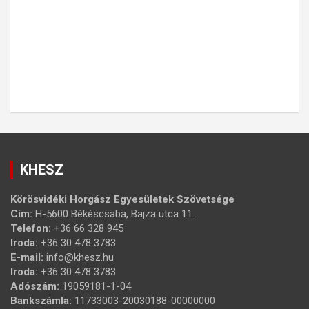
KHESZ
Körösvidéki Horgász Egyesületek Szövetsége
Cím:
H-5600 Békéscsaba, Bajza utca 11.
Telefon:
+36 66 328 945
Iroda:
+36 30 478 3783
E-mail:
info@khesz.hu
Iroda:
+36 30 478 3783
Adószám:
19059181-1-04
Bankszámla:
11733003-20030188-00000000