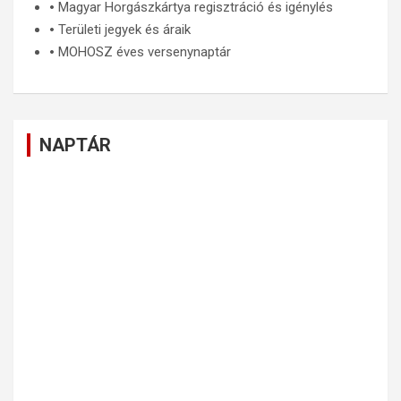
🞄
Magyar Horgászkártya regisztráció és igénylés
🞄
Területi jegyek és áraik
🞄
MOHOSZ éves versenynaptár
NAPTÁR