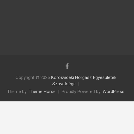
Copyright © 2026
Körösvidéki Horgász Egyesületek
Szövetsége
Theme by:
Theme Horse
Proudly Powered by:
WordPress