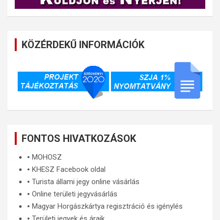
KÖZÉRDEKŰ INFORMÁCIÓK
FONTOS HIVATKOZÁSOK
🞄
MOHOSZ
🞄
KHESZ Facebook oldal
🞄
Turista állami jegy online vásárlás
🞄
Online területi jegyvásárlás
🞄
Magyar Horgászkártya regisztráció és igénylés
🞄
Területi jegyek és áraik