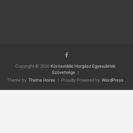
Copyright © 2026
Körösvidéki Horgász Egyesületek
Szövetsége
Theme by:
Theme Horse
Proudly Powered by:
WordPress