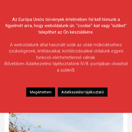
Skip
Körösvidéki Horgász
to
content
Az Európa Uniós törvények értelmében fel kell hívnunk a
Egyesületek Szövetsége
figyelmét arra, hogy weboldalunk ún. "cookie"-kat vagy "sütiket"
telepíthet az Ön készülékére.
A weboldalunk által használt sütik az oldal működéséhez
szükségesek, letiltásukkal, korlátozásukkal oldalunk egyes
funkciói elérhetetlenné válnak.
Cristian Stecli
Bővebben Adatkezelési tájékoztatónk IV/8. pontjában olvashat
a sütikről.
Fogás ideje: 2024.11.30.
Vízterület: Fűzfás-zugi-holtág
Halfaj: Pisztrángsügér
Megértettem
Adatkezelési tájékoztató
Fogott hal adatai: 2 kg (becsült)
Fogási körülmények: Nincs adat.