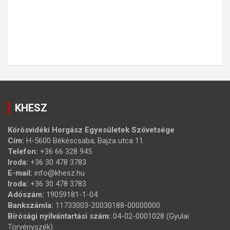
KHESZ
Körösvidéki Horgász Egyesületek Szövetsége
Cím:
H-5600 Békéscsaba, Bajza utca 11.
Telefon:
+36 66 328 945
Iroda:
+36 30 478 3783
E-mail:
info@khesz.hu
Iroda:
+36 30 478 3783
Adószám:
19059181-1-04
Bankszámla:
11733003-20030188-00000000
Bírósági nyilvántartási szám:
04-02-0001028 (Gyulai
Törvényszék)