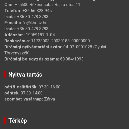
Cím:
H-5600 Békéscsaba, Bajza utca 11.
Telefon:
+36 66 328 945
Iroda:
+36 30 478 3783
E-mail:
info@khesz.hu
Iroda:
+36 30 478 3783
Adószám:
19059181-1-04
Bankszámla:
11733003-20030188-00000000
Bírósági nyilvántartási szám:
04-02-0001028 (Gyulai
Törvényszék)
Bírósági bejegyzés száma:
60.084/1993.
Nyitva tartás
hétfő-csütörtök:
07:30-16:00
péntek:
07:30-14:00
szombat-vasárnap:
Zárva
Térkép