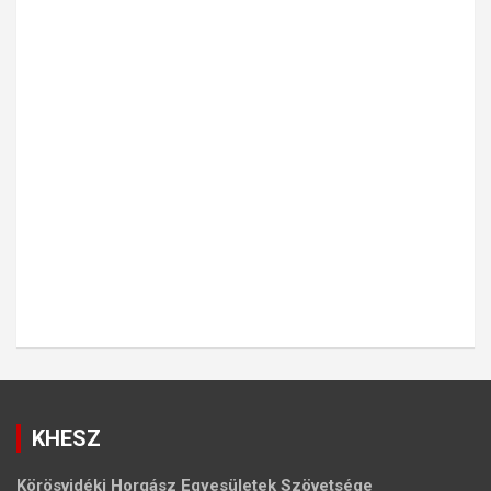
KHESZ
Körösvidéki Horgász Egyesületek Szövetsége