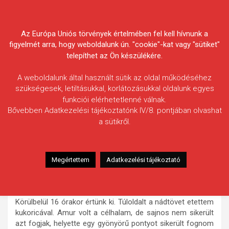
Skip
Körösvidéki Horgász
to
content
Az Európa Uniós törvények értelmében fel kell hívnunk a
Egyesületek Szövetsége
figyelmét arra, hogy weboldalunk ún. "cookie"-kat vagy "sütiket"
telepíthet az Ön készülékére.
A weboldalunk által használt sütik az oldal működéséhez
szükségesek, letiltásukkal, korlátozásukkal oldalunk egyes
funkciói elérhetetlenné válnak.
Csatai Nóra
Bővebben Adatkezelési tájékoztatónk IV/8. pontjában olvashat
a sütikről.
Fogás ideje: 2025.06.24. / 21 óra 43 perc
Vízterület: Német-zugi-holtág
Halfaj: Ponty
Megértettem
Adatkezelési tájékoztató
Fogott hal adatai: 7,20 kg
Fogási körülmények: Családommal ellátogattunk a
Németh-zugi holtágra, ahol egy éjszakát töltöttünk el.
Körülbelül 16 órakor értünk ki. Túloldalt a nádtövet etettem
kukoricával. Amur volt a célhalam, de sajnos nem sikerült
azt fogjak, helyette egy gyönyörű pontyot sikerült fognom