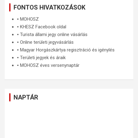
FONTOS HIVATKOZÁSOK
🞄
MOHOSZ
🞄
KHESZ Facebook oldal
🞄
Turista állami jegy online vásárlás
🞄
Online területi jegyvásárlás
🞄
Magyar Horgászkártya regisztráció és igénylés
🞄
Területi jegyek és áraik
🞄
MOHOSZ éves versenynaptár
NAPTÁR