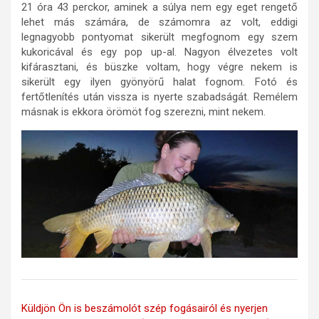
21 óra 43 perckor, aminek a súlya nem egy eget rengető
lehet más számára, de számomra az volt, eddigi
legnagyobb pontyomat sikerült megfognom egy szem
kukoricával és egy pop up-al. Nagyon élvezetes volt
kifárasztani, és büszke voltam, hogy végre nekem is
sikerült egy ilyen gyönyörű halat fognom. Fotó és
fertőtlenítés után vissza is nyerte szabadságát. Remélem
másnak is ekkora örömöt fog szerezni, mint nekem.
Küldjön Ön is beszámolót szép fogásairól és nyerjen