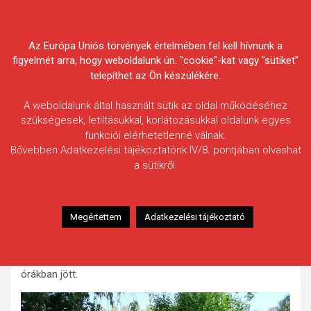
Skip
Körösvidéki Horgász
to
content
Az Európa Uniós törvények értelmében fel kell hívnunk a
Egyesületek Szövetsége
figyelmét arra, hogy weboldalunk ún. "cookie"-kat vagy "sütiket"
telepíthet az Ön készülékére.
A weboldalunk által használt sütik az oldal működéséhez
szükségesek, letiltásukkal, korlátozásukkal oldalunk egyes
funkciói elérhetetlenné válnak.
Csikós István
Bővebben Adatkezelési tájékoztatónk IV/8. pontjában olvashat
a sütikről.
Fogás ideje: 2021.05.18.
Vízterület: Kettős-Körös
Halfaj: Fehér busa
Megértettem
Adatkezelési tájékoztató
Fogott hal adatai: 23 kg
Fogási körülmények: Fenekező módszerrel sikerült horogra
csalni. Házilag összeállított etető anyaggal. A délutáni
órákban jött.