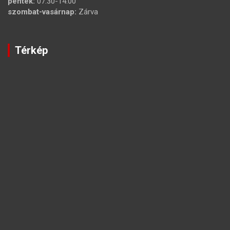
péntek:
07:30-14:00
szombat-vasárnap:
Zárva
Térkép