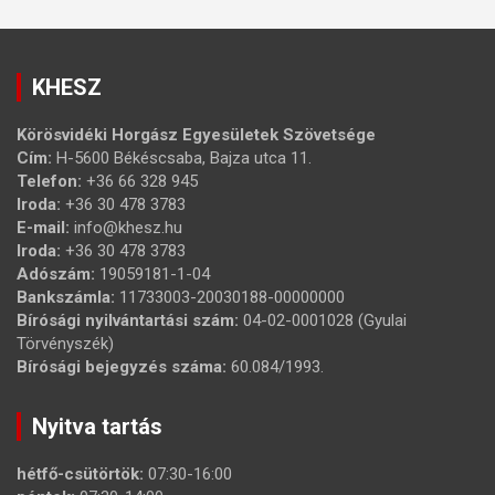
KHESZ
Körösvidéki Horgász Egyesületek Szövetsége
Cím:
H-5600 Békéscsaba, Bajza utca 11.
Telefon:
+36 66 328 945
Iroda:
+36 30 478 3783
E-mail:
info@khesz.hu
Iroda:
+36 30 478 3783
Adószám:
19059181-1-04
Bankszámla:
11733003-20030188-00000000
Bírósági nyilvántartási szám:
04-02-0001028 (Gyulai
Törvényszék)
Bírósági bejegyzés száma:
60.084/1993.
Nyitva tartás
hétfő-csütörtök:
07:30-16:00