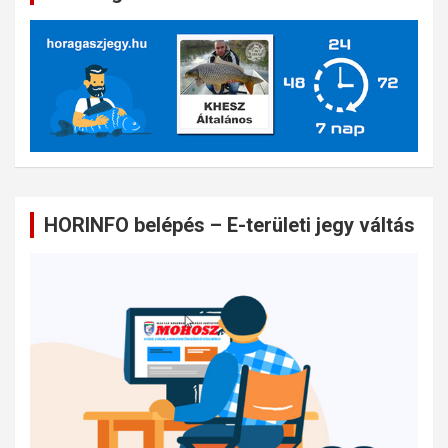
HORINFO belépés – E-területi jegy váltás