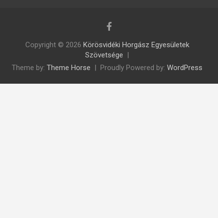
Copyright © 2026
Körösvidéki Horgász Egyesületek
Szövetsége
Theme by:
Theme Horse
Proudly Powered by:
WordPress