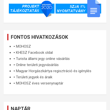
FONTOS HIVATKOZÁSOK
🞄
MOHOSZ
🞄
KHESZ Facebook oldal
🞄
Turista állami jegy online vásárlás
🞄
Online területi jegyvásárlás
🞄
Magyar Horgászkártya regisztráció és igénylés
🞄
Területi jegyek és áraik
🞄
MOHOSZ éves versenynaptár
NAPTÁR