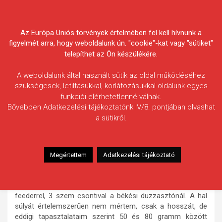
Skip
Körösvidéki Horgász
to
content
Az Európa Uniós törvények értelmében fel kell hívnunk a
Egyesületek Szövetsége
figyelmét arra, hogy weboldalunk ún. "cookie"-kat vagy "sütiket"
telepíthet az Ön készülékére.
A weboldalunk által használt sütik az oldal működéséhez
szükségesek, letiltásukkal, korlátozásukkal oldalunk egyes
funkciói elérhetetlenné válnak.
Csökmei Henrik
Bővebben Adatkezelési tájékoztatónk IV/8. pontjában olvashat
a sütikről.
Fogás ideje: 2021.03.13.
Vízterület: Kettős-Körös
Halfaj: Sujtásos küsz
Megértettem
Adatkezelési tájékoztató
Fogott hal adatai: 12 cm
Fogási körülmények: A hétvégén sikerült kifognom egy (dr.
Harka Ákos szerint is) „tekintélyes” méretű sujtásos küszt
feederrel, 3 szem csontival a békési duzzasztónál. A hal
súlyát értelemszerűen nem mértem, csak a hosszát, de
eddigi tapasztalataim szerint 50 és 80 gramm között