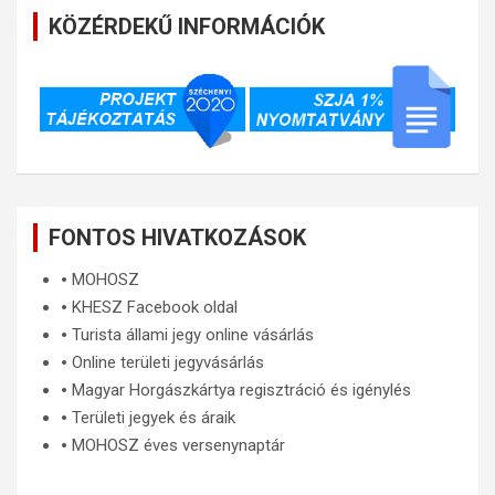
KÖZÉRDEKŰ INFORMÁCIÓK
FONTOS HIVATKOZÁSOK
🞄
MOHOSZ
🞄
KHESZ Facebook oldal
🞄
Turista állami jegy online vásárlás
🞄
Online területi jegyvásárlás
🞄
Magyar Horgászkártya regisztráció és igénylés
🞄
Területi jegyek és áraik
🞄
MOHOSZ éves versenynaptár