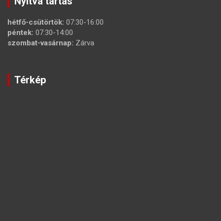
Nyitva tartás
hétfő-csütörtök:
07:30-16:00
péntek:
07:30-14:00
szombat-vasárnap:
Zárva
Térkép