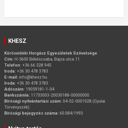
KHESZ
Körösvidéki Horgász Egyesületek Szövetsége
Cím:
H-5600 Békéscsaba, Bajza utca 11.
Telefon:
+36 66 328 945
Iroda:
+36 30 478 3783
E-mail:
info@khesz.hu
Iroda:
+36 30 478 3783
Adószám:
19059181-1-04
Bankszámla:
11733003-20030188-00000000
Bírósági nyilvántartási szám:
04-02-0001028 (Gyulai
Törvényszék)
Bírósági bejegyzés száma:
60.084/1993.