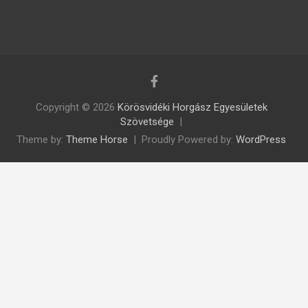
Copyright © 2026
Körösvidéki Horgász Egyesületek
Szövetsége
Theme by:
Theme Horse
Proudly Powered by:
WordPress