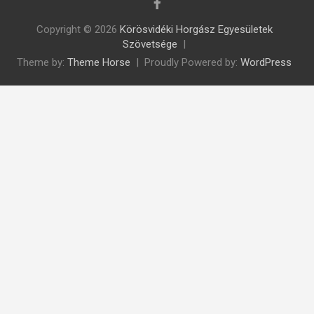
Copyright © 2026
Körösvidéki Horgász Egyesületek
Szövetsége
Theme by:
Theme Horse
Proudly Powered by:
WordPress