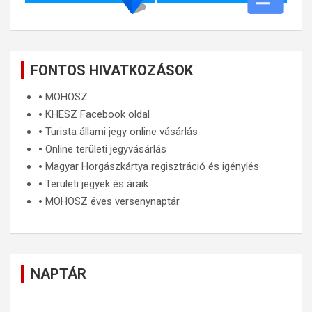
FONTOS HIVATKOZÁSOK
🞄
MOHOSZ
🞄
KHESZ Facebook oldal
🞄
Turista állami jegy online vásárlás
🞄
Online területi jegyvásárlás
🞄
Magyar Horgászkártya regisztráció és igénylés
🞄
Területi jegyek és áraik
🞄
MOHOSZ éves versenynaptár
NAPTÁR