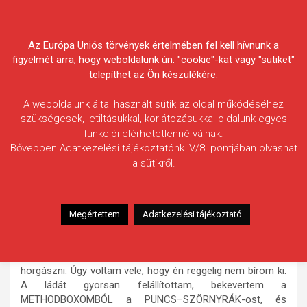
Skip
Körösvidéki Horgász
to
content
Az Európa Uniós törvények értelmében fel kell hívnunk a
Egyesületek Szövetsége
figyelmét arra, hogy weboldalunk ún. "cookie"-kat vagy "sütiket"
telepíthet az Ön készülékére.
A weboldalunk által használt sütik az oldal működéséhez
szükségesek, letiltásukkal, korlátozásukkal oldalunk egyes
funkciói elérhetetlenné válnak.
Csönge Roland
Bővebben Adatkezelési tájékoztatónk IV/8. pontjában olvashat
a sütikről.
Fogás ideje: 2025.09.10. / 22 óra
Vízterület: Kákafoki-holtág
Halfaj: Ponty
Megértettem
Adatkezelési tájékoztató
Fogott hal adatai: 13,20 kg
Fogási körülmények: Délután megérkeztünk, elmentünk
vásárolni, utána vacsiztunk, és kb. 20:15 körül kezdtem
horgászni. Úgy voltam vele, hogy én reggelig nem bírom ki.
A ládát gyorsan felállítottam, bekevertem a
METHODBOXOMBÓL a PUNCS–SZÖRNYRÁK-ost, és