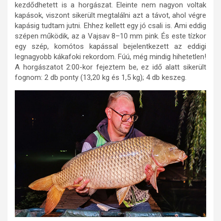
kezdődhetett is a horgászat. Eleinte nem nagyon voltak
kapások, viszont sikerült megtalálni azt a távot, ahol végre
kapásig tudtam jutni. Ehhez kellett egy jó csali is. Ami eddig
szépen működik, az a Vajsav 8–10 mm pink. És este tízkor
egy szép, komótos kapással bejelentkezett az eddigi
legnagyobb kákafoki rekordom. Fúú, még mindig hihetetlen!
A horgászatot 2:00-kor fejeztem be, ez idő alatt sikerült
fognom: 2 db ponty (13,20 kg és 1,5 kg); 4 db keszeg.