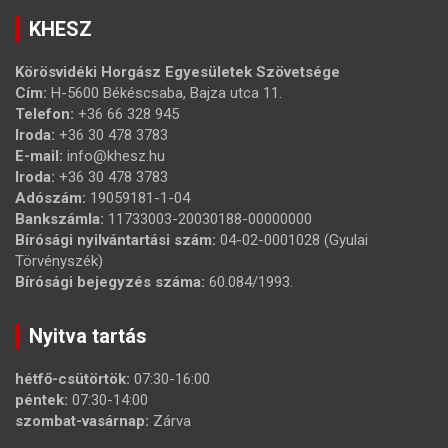
KHESZ
Körösvidéki Horgász Egyesületek Szövetsége
Cím:
H-5600 Békéscsaba, Bajza utca 11.
Telefon:
+36 66 328 945
Iroda:
+36 30 478 3783
E-mail:
info@khesz.hu
Iroda:
+36 30 478 3783
Adószám:
19059181-1-04
Bankszámla:
11733003-20030188-00000000
Bírósági nyilvántartási szám:
04-02-0001028 (Gyulai
Törvényszék)
Bírósági bejegyzés száma:
60.084/1993.
Nyitva tartás
hétfő-csütörtök:
07:30-16:00
péntek:
07:30-14:00
szombat-vasárnap:
Zárva