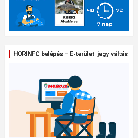
HORINFO belépés – E-területi jegy váltás