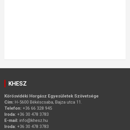
KHESZ
Körösvidéki Horgász Egyesületek Szövetsége
Cím:
H-5600 Békéscsaba, Bajza utca 11.
Telefon:
+36 66 328 945
Iroda:
+36 30 478 3783
E-mail:
info@khesz.hu
Iroda:
+36 30 478 3783