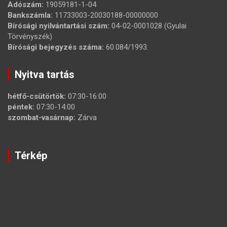
Adószám:
19059181-1-04
Bankszámla:
11733003-20030188-00000000
Bírósági nyilvántartási szám:
04-02-0001028 (Gyulai
Törvényszék)
Bírósági bejegyzés száma:
60.084/1993.
Nyitva tartás
hétfő-csütörtök:
07:30-16:00
péntek:
07:30-14:00
szombat-vasárnap:
Zárva
Térkép