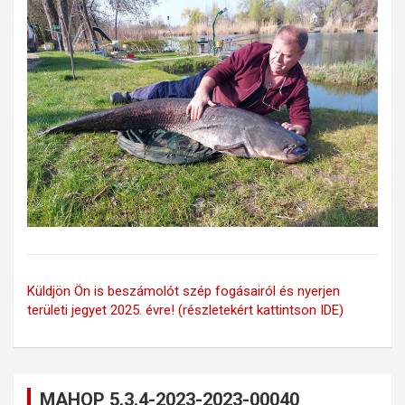
Küldjön Ön is beszámolót szép fogásairól és nyerjen
területi jegyet 2025. évre! (részletekért kattintson IDE)
MAHOP 5.3.4-2023-2023-00040