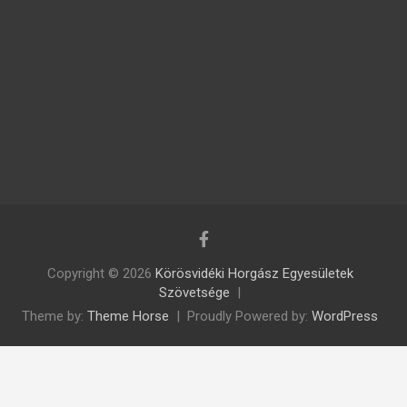
Copyright © 2026
Körösvidéki Horgász Egyesületek
Szövetsége
Theme by:
Theme Horse
Proudly Powered by:
WordPress