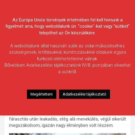
Skip
Körösvidéki Horgász
to
content
Az Európa Uniós törvények értelmében fel kell hívnunk a
Egyesületek Szövetsége
figyelmét arra, hogy weboldalunk ún. "cookie"-kat vagy "sütiket"
telepíthet az Ön készülékére.
A weboldalunk által használt sütik az oldal működéséhez
szükségesek, letiltásukkal, korlátozásukkal oldalunk egyes
funkciói elérhetetlenné válnak.
Deák Károly
Bővebben Adatkezelési tájékoztatónk IV/8. pontjában olvashat
a sütikről.
Fogás ideje: 2024.03.23. / 02 óra 30 perc
Vízterület: Danzug-holtág
Halfaj: Harcsa
Megértettem
Adatkezelési tájékoztató
Fogott hal adatai: 40 kg / 165 cm
Fogási körülmények: 3 m-es Dam bot, egyes horog, 0,35-
ös fonott zsinór, kárász csalira erős rávágás, bő fél órás
fárasztás után leakadás, stég alá menekülés, végül sikerült
megszákolnom, igazán nagy élményben volt részem.