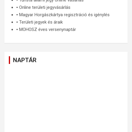
🞄
Turista állami jegy online vásárlás
🞄
Online területi jegyvásárlás
🞄
Magyar Horgászkártya regisztráció és igénylés
🞄
Területi jegyek és áraik
🞄
MOHOSZ éves versenynaptár
NAPTÁR