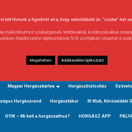
 kell hívnunk a figyelmét arra, hogy weboldalunk ún. "cookie"-kat vag
ldal működéséhez szükségesek, letiltásukkal, korlátozásukkal oldalu
vebben Adatkezelési tájékoztatónk IV/8. pontjában olvashat a sütikr
Megértettem
Adatkezelési tájékoztató
zeink
TERÜLETI JEGY TÍPUSOK ÉS ÁRAIK
Verseny
Magyar Horgászkártya
Horgászbiztosítás
Szövets
zágos Horgászrend
Horgásztábor
Ifi Klub, Körösvidéki 
GYIK – Mi kell a horgászathoz?
HORGÁSZ APP
PÁLY