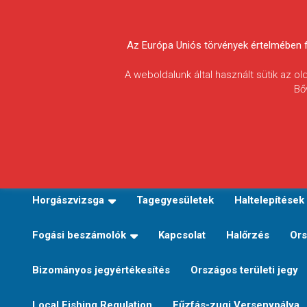
Skip
to
Körösvidéki Horgász
content
Az Európa Uniós törvények értelmében fel
Egyesületek
A weboldalunk által használt sütik az o
Bő
Szövetsége
E-TERÜLETI JEGY VÁLTÁS
Kezdőoldal
Horgászvi
Horgászvizsga
Tagegyesületek
Haltelepítések
Fogási beszámolók
Kapcsolat
Halőrzés
Ors
Bizományos jegyértékesítés
Országos területi jegy
Local Fishing Regulation
Fűzfás-zugi Versenypálya