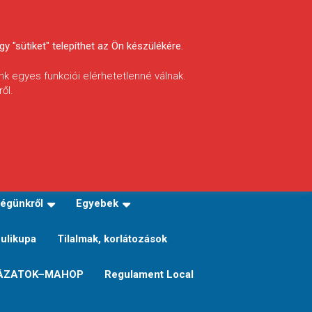
y "sütiket" telepíthet az Ön készülékére.
nk egyes funkciói elérhetetlenné válnak.
ől.
INFÓ
Helyi horgászrend
égünkről
Egyebek
Sulikupa
Tilalmak, korlátozások
ÁZATOK–MAHOP
Regulament Local