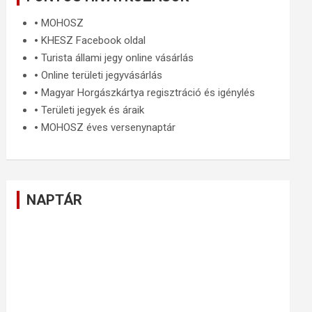
🞄
MOHOSZ
🞄
KHESZ Facebook oldal
🞄
Turista állami jegy online vásárlás
🞄
Online területi jegyvásárlás
🞄
Magyar Horgászkártya regisztráció és igénylés
🞄
Területi jegyek és áraik
🞄
MOHOSZ éves versenynaptár
NAPTÁR