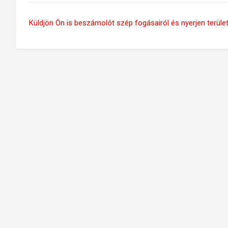
Küldjön Ön is beszámolót szép fogásairól és nyerjen területi