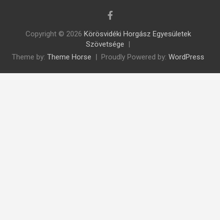
Copyright © 2026
Körösvidéki Horgász Egyesületek
Szövetsége
Theme by:
Theme Horse
Proudly Powered by:
WordPress