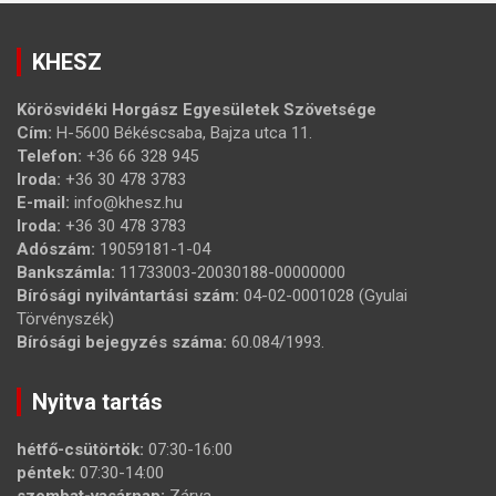
KHESZ
Körösvidéki Horgász Egyesületek Szövetsége
Cím:
H-5600 Békéscsaba, Bajza utca 11.
Telefon:
+36 66 328 945
Iroda:
+36 30 478 3783
E-mail:
info@khesz.hu
Iroda:
+36 30 478 3783
Adószám:
19059181-1-04
Bankszámla:
11733003-20030188-00000000
Bírósági nyilvántartási szám:
04-02-0001028 (Gyulai
Törvényszék)
Bírósági bejegyzés száma:
60.084/1993.
Nyitva tartás
hétfő-csütörtök:
07:30-16:00
péntek:
07:30-14:00
szombat-vasárnap:
Zárva