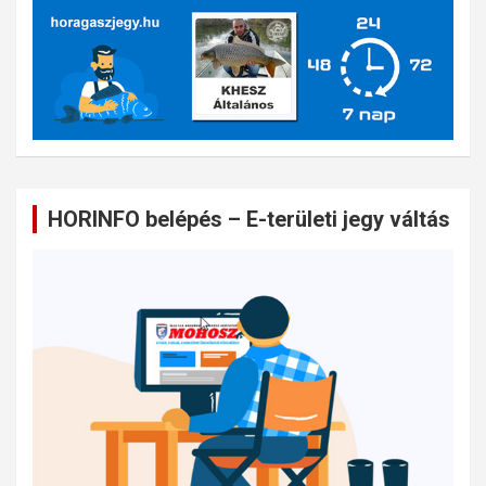
HORINFO belépés – E-területi jegy váltás