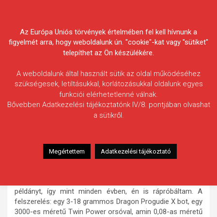
Skip
Körösvidéki Horgász
to
content
Az Európa Uniós törvények értelmében fel kell hívnunk a
Egyesületek Szövetsége
figyelmét arra, hogy weboldalunk ún. "cookie"-kat vagy "sütiket"
telepíthet az Ön készülékére.
A weboldalunk által használt sütik az oldal működéséhez
szükségesek, letiltásukkal, korlátozásukkal oldalunk egyes
funkciói elérhetetlenné válnak.
Dohányos Pál
Bővebben Adatkezelési tájékoztatónk IV/8. pontjában olvashat
a sütikről.
Fogás ideje: 2024.02.17.
Vízterület: Félhalmi-holtág
Halfaj: Sügér
Megértettem
Adatkezelési tájékoztató
Fogott hal adatai: 1,3 kg (becsült) / 35 cm
Fogási körülmények: Egy gyors sügerezésre érkeztem a
vízpartra. Előző napokban barátaim fogtak pár szebb
példányt, így mint minden évben, én is rápróbáltam. A
felszerelés: egy 3-18 grammos Dragon Progudie X bot, egy
3000-es méretű Twin Power orsóval, amin 0,08-as méretű