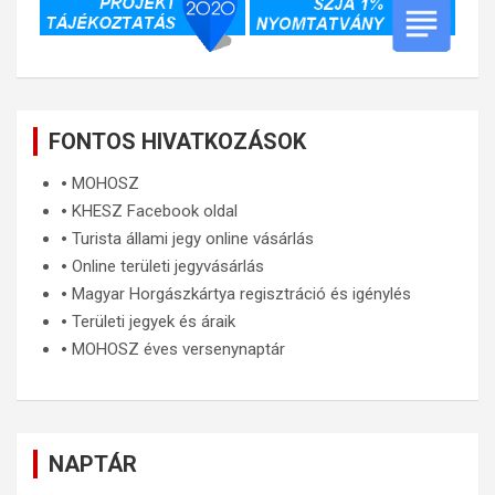
FONTOS HIVATKOZÁSOK
🞄
MOHOSZ
🞄
KHESZ Facebook oldal
🞄
Turista állami jegy online vásárlás
🞄
Online területi jegyvásárlás
🞄
Magyar Horgászkártya regisztráció és igénylés
🞄
Területi jegyek és áraik
🞄
MOHOSZ éves versenynaptár
NAPTÁR