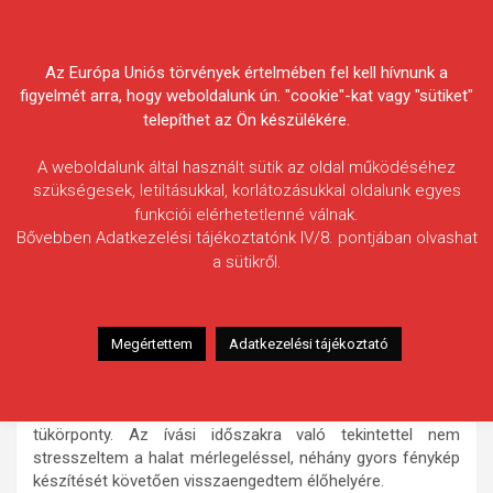
Skip
Körösvidéki Horgász
to
content
Az Európa Uniós törvények értelmében fel kell hívnunk a
Egyesületek Szövetsége
figyelmét arra, hogy weboldalunk ún. "cookie"-kat vagy "sütiket"
telepíthet az Ön készülékére.
A weboldalunk által használt sütik az oldal működéséhez
szükségesek, letiltásukkal, korlátozásukkal oldalunk egyes
funkciói elérhetetlenné válnak.
Éles Pál
Bővebben Adatkezelési tájékoztatónk IV/8. pontjában olvashat
a sütikről.
Fogás ideje: 2021.05.24.
Vízterület: Szeghalmi-főcsatorna
Halfaj: Tükörponty
Megértettem
Adatkezelési tájékoztató
Fogott hal adatai: 8 kg (becsült)
Fogási körülmények: Amurhorgászat közben érkezett az
évek óta hőn áhított, folyóvízi, spanyol pikkelyes
tükörponty. Az ívási időszakra való tekintettel nem
stresszeltem a halat mérlegeléssel, néhány gyors fénykép
készítését követően visszaengedtem élőhelyére.