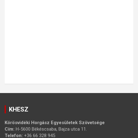
KHESZ
Körösvidéki Horgász Egyesületek Szövetsége
Cím:
H-5600 Békéscsaba, Bajza utca 11.
Telefon:
+36 66 328 945