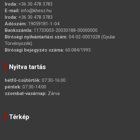
Iroda:
+36 30 478 3783
E-mail:
info@khesz.hu
Iroda:
+36 30 478 3783
Adószám:
19059181-1-04
Bankszámla:
11733003-20030188-00000000
Bírósági nyilvántartási szám:
04-02-0001028 (Gyulai
Törvényszék)
Bírósági bejegyzés száma:
60.084/1993.
Nyitva tartás
hétfő-csütörtök:
07:30-16:00
péntek:
07:30-14:00
szombat-vasárnap:
Zárva
Térkép