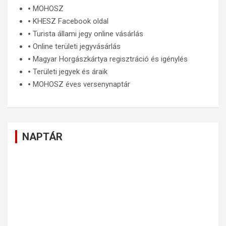
🞄
MOHOSZ
🞄
KHESZ Facebook oldal
🞄
Turista állami jegy online vásárlás
🞄
Online területi jegyvásárlás
🞄
Magyar Horgászkártya regisztráció és igénylés
🞄
Területi jegyek és áraik
🞄
MOHOSZ éves versenynaptár
NAPTÁR