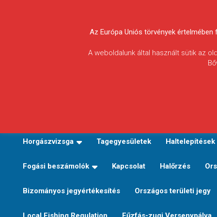
Skip
to
Körösvidéki Horgász
content
Az Európa Uniós törvények értelmében fel
Egyesületek
A weboldalunk által használt sütik az o
Bő
Szövetsége
E-TERÜLETI JEGY VÁLTÁS
Kezdőoldal
Horgászvi
Horgászvizsga
Tagegyesületek
Haltelepítések
Fogási beszámolók
Kapcsolat
Halőrzés
Ors
Bizományos jegyértékesítés
Országos területi jegy
Local Fishing Regulation
Fűzfás-zugi Versenypálya