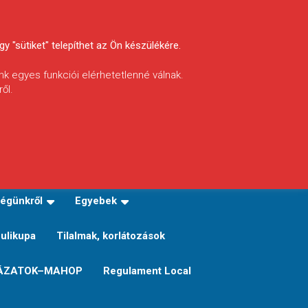
y "sütiket" telepíthet az Ön készülékére.
nk egyes funkciói elérhetetlenné válnak.
ől.
INFÓ
Helyi horgászrend
égünkről
Egyebek
Sulikupa
Tilalmak, korlátozások
ÁZATOK–MAHOP
Regulament Local