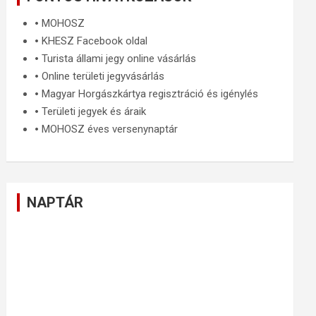
🞄
MOHOSZ
🞄
KHESZ Facebook oldal
🞄
Turista állami jegy online vásárlás
🞄
Online területi jegyvásárlás
🞄
Magyar Horgászkártya regisztráció és igénylés
🞄
Területi jegyek és áraik
🞄
MOHOSZ éves versenynaptár
NAPTÁR