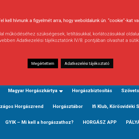
 kell hívnunk a figyelmét arra, hogy weboldalunk ún. "cookie"-kat vag
ldal működéséhez szükségesek, letiltásukkal, korlátozásukkal oldalu
vebben Adatkezelési tájékoztatónk IV/8. pontjában olvashat a sütikr
Megértettem
Adatkezelési tájékoztató
zeink
TERÜLETI JEGY TÍPUSOK ÉS ÁRAIK
Verseny
Magyar Horgászkártya
Horgászbiztosítás
Szövets
zágos Horgászrend
Horgásztábor
Ifi Klub, Körösvidéki 
GYIK – Mi kell a horgászathoz?
HORGÁSZ APP
PÁLY