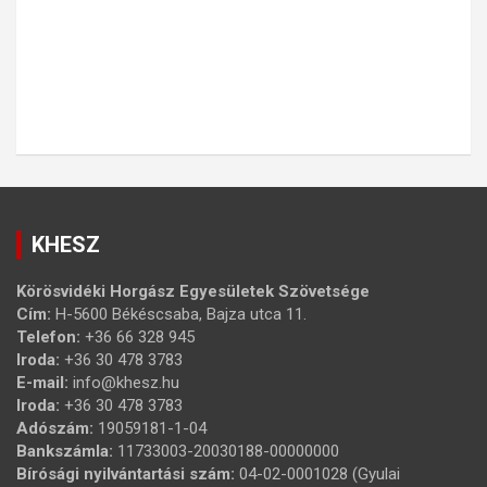
KHESZ
Körösvidéki Horgász Egyesületek Szövetsége
Cím:
H-5600 Békéscsaba, Bajza utca 11.
Telefon:
+36 66 328 945
Iroda:
+36 30 478 3783
E-mail:
info@khesz.hu
Iroda:
+36 30 478 3783
Adószám:
19059181-1-04
Bankszámla:
11733003-20030188-00000000
Bírósági nyilvántartási szám:
04-02-0001028 (Gyulai