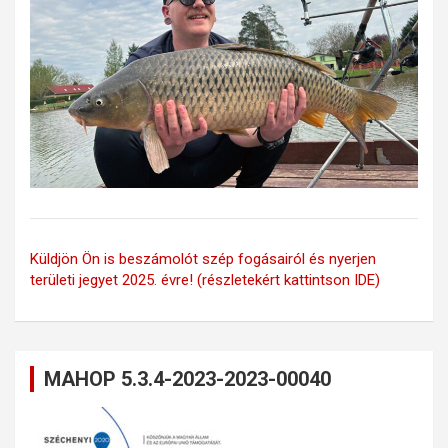
Küldjön Ön is beszámolót szép fogásairól és nyerjen
területi jegyet 2025. évre! (részletekért kattintson IDE)
MAHOP 5.3.4-2023-2023-00040