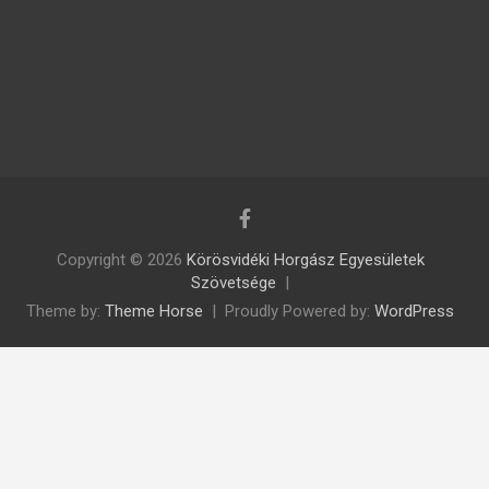
Copyright © 2026
Körösvidéki Horgász Egyesületek
Szövetsége
Theme by:
Theme Horse
Proudly Powered by:
WordPress