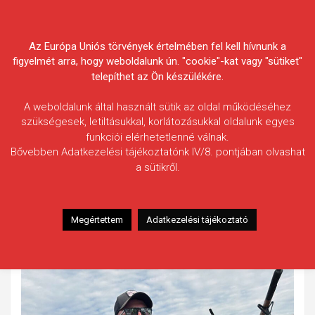
Skip
Körösvidéki Horgász
to
content
Az Európa Uniós törvények értelmében fel kell hívnunk a
Egyesületek Szövetsége
figyelmét arra, hogy weboldalunk ún. "cookie"-kat vagy "sütiket"
telepíthet az Ön készülékére.
A weboldalunk által használt sütik az oldal működéséhez
szükségesek, letiltásukkal, korlátozásukkal oldalunk egyes
funkciói elérhetetlenné válnak.
Fejes Gergő
Bővebben Adatkezelési tájékoztatónk IV/8. pontjában olvashat
a sütikről.
Fogás ideje: 2024.04.06.
Vízterület: Kákafoki-holtág
Halfaj: Ponty
Megértettem
Adatkezelési tájékoztató
Fogott hal adatai: 7,4 kg
Fogási körülmények: Nincs adat.