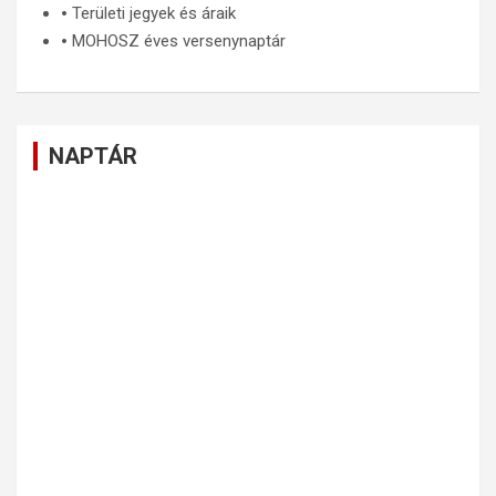
🞄
Területi jegyek és áraik
🞄
MOHOSZ éves versenynaptár
NAPTÁR