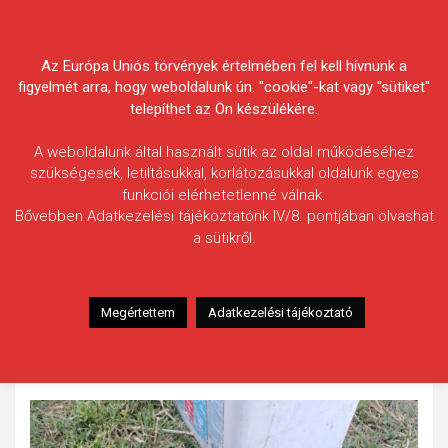
Skip
Körösvidéki Horgász
to
content
Az Európa Uniós törvények értelmében fel kell hívnunk a
Egyesületek Szövetsége
figyelmét arra, hogy weboldalunk ún. "cookie"-kat vagy "sütiket"
telepíthet az Ön készülékére.
A weboldalunk által használt sütik az oldal működéséhez
szükségesek, letiltásukkal, korlátozásukkal oldalunk egyes
funkciói elérhetetlenné válnak.
Fekete József
Bővebben Adatkezelési tájékoztatónk IV/8. pontjában olvashat
a sütikről.
Fogás ideje: 2026.05.04.
Vízterület: Fás-tó
Halfaj: Dévérkeszeg
Megértettem
Adatkezelési tájékoztató
Fogott hal adatai: 2,18 kg (47cm)
Fogási körülmények: A hal method feeder módszerrel lett
megfogva.