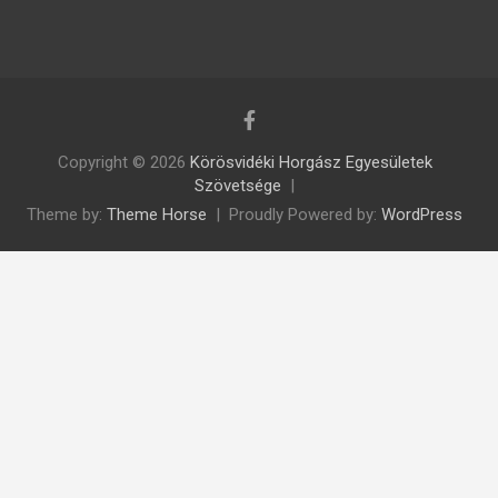
Copyright © 2026
Körösvidéki Horgász Egyesületek
Szövetsége
Theme by:
Theme Horse
Proudly Powered by:
WordPress