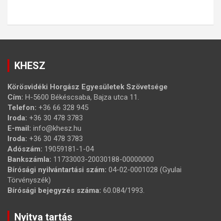
KHESZ
Körösvidéki Horgász Egyesületek Szövetsége
Cím:
H-5600 Békéscsaba, Bajza utca 11.
Telefon:
+36 66 328 945
Iroda:
+36 30 478 3783
E-mail:
info@khesz.hu
Iroda:
+36 30 478 3783
Adószám:
19059181-1-04
Bankszámla:
11733003-20030188-00000000
Bírósági nyilvántartási szám:
04-02-0001028 (Gyulai
Törvényszék)
Bírósági bejegyzés száma:
60.084/1993.
Nyitva tartás