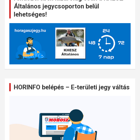
Általános jegycsoporton belül
lehetséges!
HORINFO belépés – E-területi jegy váltás