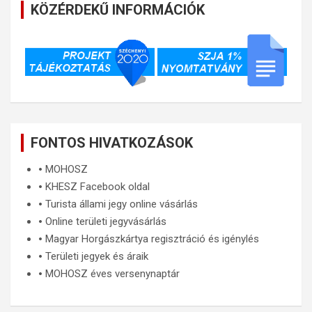
KÖZÉRDEKŰ INFORMÁCIÓK
FONTOS HIVATKOZÁSOK
🞄
MOHOSZ
🞄
KHESZ Facebook oldal
🞄
Turista állami jegy online vásárlás
🞄
Online területi jegyvásárlás
🞄
Magyar Horgászkártya regisztráció és igénylés
🞄
Területi jegyek és áraik
🞄
MOHOSZ éves versenynaptár