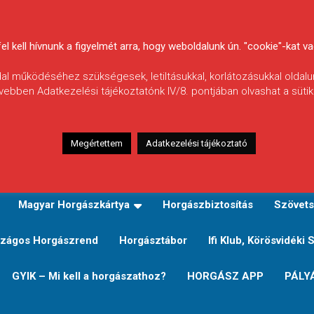
 kell hívnunk a figyelmét arra, hogy weboldalunk ún. "cookie"-kat vag
ldal működéséhez szükségesek, letiltásukkal, korlátozásukkal oldalu
vebben Adatkezelési tájékoztatónk IV/8. pontjában olvashat a sütikr
Megértettem
Adatkezelési tájékoztató
zeink
TERÜLETI JEGY TÍPUSOK ÉS ÁRAIK
Verseny
Magyar Horgászkártya
Horgászbiztosítás
Szövets
zágos Horgászrend
Horgásztábor
Ifi Klub, Körösvidéki 
GYIK – Mi kell a horgászathoz?
HORGÁSZ APP
PÁLY