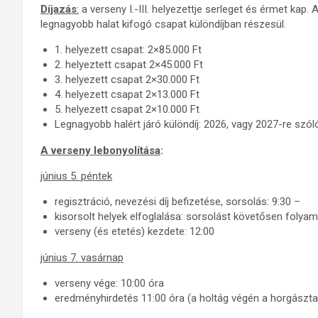
Díjazás
:
a verseny I.-III. helyezettje serleget és érmet kap. 
legnagyobb halat kifogó csapat különdíjban részesül.
1. helyezett csapat: 2×85.000 Ft
2. helyeztett csapat 2×45.000 Ft
3. helyezett csapat 2×30.000 Ft
4. helyezett csapat 2×13.000 Ft
5. helyezett csapat 2×10.000 Ft
Legnagyobb halért járó különdíj: 2026, vagy 2027-re szóló
A verseny lebonyolítása
:
június 5. péntek
regisztráció, nevezési díj befizetése, sorsolás: 9:30 –
kisorsolt helyek elfoglalása: sorsolást követősen folya
verseny (és etetés) kezdete: 12:00
június 7. vasárnap
verseny vége: 10:00 óra
eredményhirdetés 11:00 óra (a holtág végén a horgászt