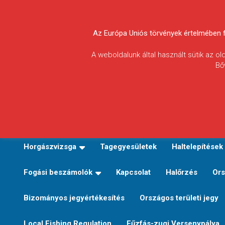
Skip
to
Körösvidéki Horgász
content
Az Európa Uniós törvények értelmében fel
Egyesületek
A weboldalunk által használt sütik az o
Bő
Szövetsége
E-TERÜLETI JEGY VÁLTÁS
Kezdőoldal
Horgászvi
Horgászvizsga
Tagegyesületek
Haltelepítések
Fogási beszámolók
Kapcsolat
Halőrzés
Ors
Bizományos jegyértékesítés
Országos területi jegy
Local Fishing Regulation
Fűzfás-zugi Versenypálya