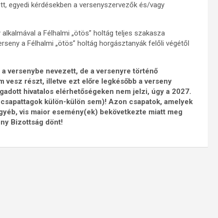
t, egyedi kérdésekben a versenyszervezők és/vagy
lkalmával a Félhalmi „ötös” holtág teljes szakasza
rseny a Félhalmi „ötös” holtág horgásztanyák felőli végétől
 a versenybe nevezett, de a versenyre történő
 vesz részt, illetve ezt előre legkésőbb a verseny
gadott hivatalos elérhetőségeken nem jelzi, úgy a 2027.
 csapattagok külön-külön sem)! Azon csapatok, amelyek
e egyéb, vis maior esemény(ek) bekövetkezte miatt meg
ny Bizottság dönt!