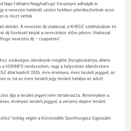
d Napi Félhalmi Nagyhalfogó Versenyre adhatják le.
y a nevezési határidő utolsó hetében jelentkezhetnek azon
n is részt vettek.
ti ebédet. A nevezési díj utalással, a KHESZ székházában és
 díj fizetését kérjük a nevezéskor előre jelezni. Utalással
alfogó nevezési díj – csapatnév”.
athoz szükséges okmányok megléte (horgászkártya, állami
sen a HORINFO rendszerben, vagy a helyszínen ellenőrzésre
 által kiadott 2026. évre érvényes, éves területi jeggyel, az
n is, ha az éves területi jegy területi hatálya az adott
ési díja a területi jegyet nem tartalmazza. Amennyiben a
es, érvényes területi jeggyel, a verseny idejére területi
i „ötös” holtág végén a Körösvidéki Sporthorgász Egyesület