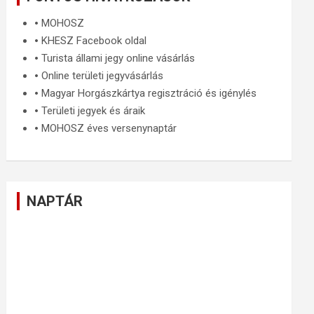
🞄
MOHOSZ
🞄
KHESZ Facebook oldal
🞄
Turista állami jegy online vásárlás
🞄
Online területi jegyvásárlás
🞄
Magyar Horgászkártya regisztráció és igénylés
🞄
Területi jegyek és áraik
🞄
MOHOSZ éves versenynaptár
NAPTÁR