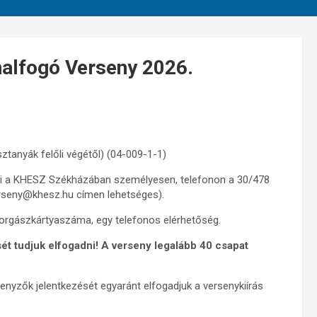
halfogó Verseny 2026.
ztanyák felőli végétől) (04-009-1-1)
zni a KHESZ Székházában személyesen, telefonon a 30/478
erseny@khesz.hu címen lehetséges).
orgászkártyaszáma, egy telefonos elérhetőség.
ét tudjuk elfogadni! A verseny legalább 40 csapat
ersenyzők jelentkezését egyaránt elfogadjuk a versenykiírás