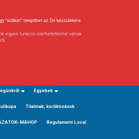
y "sütiket" telepíthet az Ön készülékére.
nk egyes funkciói elérhetetlenné válnak.
ől.
INFÓ
Helyi horgászrend
égünkről
Egyebek
Sulikupa
Tilalmak, korlátozások
ÁZATOK–MAHOP
Regulament Local