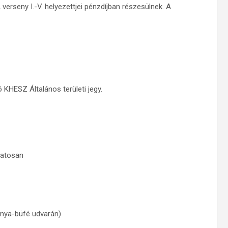
A verseny I.-V. helyezettjei pénzdíjban részesülnek. A
 KHESZ Általános területi jegy.
matosan
anya-büfé udvarán)