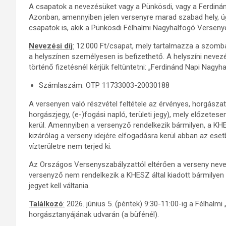
A csapatok a nevezésüket vagy a Pünkösdi, vagy a Ferdinán
Azonban, amennyiben jelen versenyre marad szabad hely, úg
csapatok is, akik a Pünkösdi Félhalmi Nagyhalfogó Versenye
Nevezési díj
:
12.000 Ft/csapat, mely tartalmazza a szomba
a helyszínen személyesen is befizethető. A helyszíni nevezési
történő fizetésnél kérjük feltüntetni: „Ferdinánd Napi Nagyh
Számlaszám: OTP 11733003-20030188
A versenyen való részvétel feltétele az érvényes, horgász
horgászjegy, (e-)fogási napló, területi jegy), mely előzete
kerül. Amennyiben a versenyző rendelkezik bármilyen, a KHESZ
kizárólag a verseny idejére elfogadásra kerül abban az esetbe
vízterületre nem terjed ki.
Az Országos Versenyszabályzattól eltérően a verseny nevez
versenyző nem rendelkezik a KHESZ által kiadott bármilyen év
jegyet kell váltania.
Találkozó
:
2026. június 5. (péntek) 9:30-11:00-ig a Félhalm
horgásztanyájának udvarán (a büfénél).