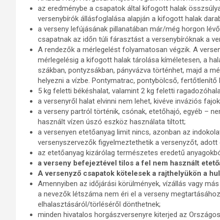
az eredménybe a csapatok által kifogott halak összsúl
versenybírók állásfoglalása alapján a kifogott halak dar
a verseny lefújásának pillanatában már/még horgon lévő h
csapatnak az időn túli fárasztást a versenybíróknak a vers
A rendezők a mérlegelést folyamatosan végzik. A versen
mérlegelésig a kifogott halak tárolása kíméletesen, a ha
szákban, pontyzsákban, pányvázva történhet, majd a mérl
helyezni a vízbe. Pontymatrac, pontybölcső, fertőtlenítő 
5 kg feletti békéshalat, valamint 2 kg feletti ragadozóhal
a versenyről halat elvinni nem lehet, kivéve inváziós fajok
a verseny partról történik, csónak, etetőhajó, egyéb – ne
használt vízen úszó eszköz használata tiltott;
a versenyen etetőanyag limit nincs, azonban az indokol
versenyszervezők figyelmeztethetik a versenyzőt, adott 
az etetőanyag kizárólag természetes eredetű anyagokból
a verseny befejeztével tilos a fel nem használt etet
A versenyző csapatok kötelesek a rajthelyükön a hull
Amennyiben az időjárási körülmények, vízállás vagy más 
a nevezők létszáma nem éri el a verseny megtartásáho
elhalasztásáról/törléséről dönthetnek;
minden hivatalos horgászversenyre kiterjed az Országos