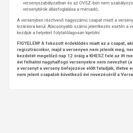
versenyszabályzatban és az OVSZ-ben nem szabályozot
versenybírók állásfoglalása a mérvadó;
A versenyben résztvevő nagyszámú csapat miatt a verseny a
lezárásra kerül. Alacsonyabb számú jelentkezés esetén a ve
kezdjük a helyeket folytatólagosan kijelölni.
FIGYELEM! A fokozott érdeklődés miatt az a csapat, aki
regisztrációkor, majd a versenyen nem jelenik meg, nem
kezdetét megelőző nap 12 óráig a KHESZ felé az itt me
évi félhalmi nagyhalfogó versenyekre nem nevezhet (a
a versenyt a verseny befejezése előtt feladják, illetv
nem jelent csapatok következő évi nevezéséről a Verse