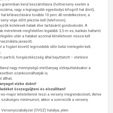
ya grammban kerül beszámításra (holtverseny esetén a
abszáma, vagy a legnagyobb egyedsúlyú kifogott hal dönt);
al kifárasztására további 10 perc áll rendelkezésre, a
eny vége előtt jeleznie kell (telefonon);
yzők kötelesek halaik élve tartásáról gondoskodni. A
lak méretének megfelelően legalább 3,5 m-es, karikás haltartó
egelés után a halakat azonnal kíméletesen vissza kell
használata javasolt;
at a fogást követő legrövidebb időn belül mérlegelni kell;
;
m partról, horgászkészség által bejuttatott – etetésre
atlanul nagy mennyiségű etetőanyag vízbejuttatásakor a
esetben szankcionálhatják is;
 állhat;
őanyagot vízbe dobni!
adékot összegyűjteni és elszállítani!
vis-major lehetetlenné teszi a verseny megrendezését, illetve
z szükséges minimumot, akkor a szervezők a verseny
 Versenyszabályzat (OVSZ) hatálya, jelen