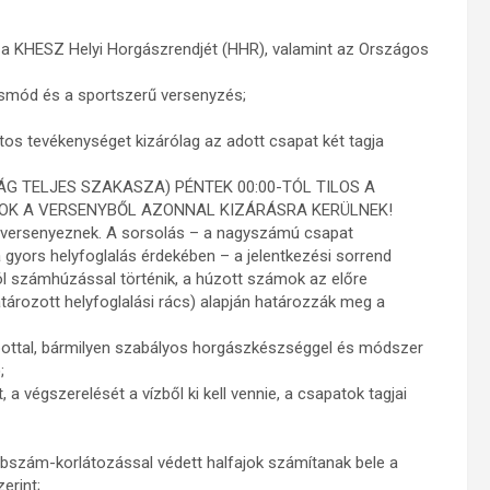
, a KHESZ Helyi Horgászrendjét (HHR), valamint az Országos
násmód és a sportszerű versenyzés;
os tevékenységet kizárólag az adott csapat két tagja
G TELJES SZAKASZA) PÉNTEK 00:00-TÓL TILOS A
OK A VERSENYBŐL AZONNAL KIZÁRÁSRA KERÜLNEK!
) versenyeznek. A sorsolás – a nagyszámú csapat
 a gyors helyfoglalás érdekében – a jelentkezési sorrend
l számhúzással történik, a húzott számok az előre
atározott helyfoglalási rács) alapján határozzák meg a
bottal, bármilyen szabályos horgászkészséggel és módszer
;
a végszerelését a vízből ki kell vennie, a csapatok tagjai
abszám-korlátozással védett halfajok számítanak bele a
erint;