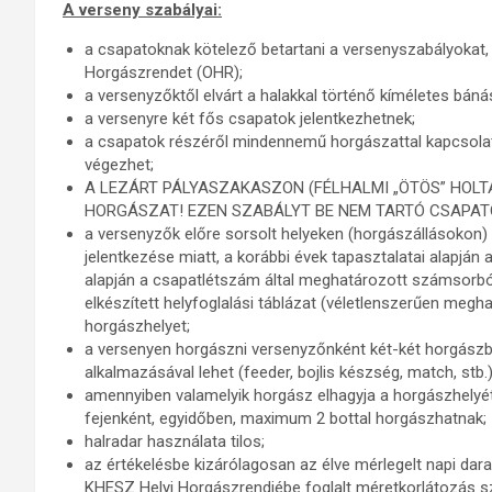
A verseny szabályai:
a csapatoknak kötelező betartani a versenyszabályokat
Horgászrendet (OHR);
a versenyzőktől elvárt a halakkal történő kíméletes bá
a versenyre két fős csapatok jelentkezhetnek;
a csapatok részéről mindennemű horgászattal kapcsolat
végezhet;
A LEZÁRT PÁLYASZAKASZON (FÉLHALMI „ÖTÖS” HOLTÁ
HORGÁSZAT! EZEN SZABÁLYT BE NEM TARTÓ CSAPAT
a versenyzők előre sorsolt helyeken (horgászállásokon
jelentkezése miatt, a korábbi évek tapasztalatai alapján
alapján a csapatlétszám által meghatározott számsorbó
elkészített helyfoglalási táblázat (véletlenszerűen megh
horgászhelyet;
a versenyen horgászni versenyzőnként két-két horgász
alkalmazásával lehet (feeder, bojlis készség, match, stb.)
amennyiben valamelyik horgász elhagyja a horgászhelyét, 
fejenként, egyidőben, maximum 2 bottal horgászhatnak;
halradar használata tilos;
az értékelésbe kizárólagosan az élve mérlegelt napi dar
KHESZ Helyi Horgászrendjébe foglalt méretkorlátozás sz