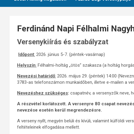
Ferdinánd Napi Félhalmi Nagy
Versenykiírás és szabályzat
Időpont
:
2026. június 5-7. (péntek-vasárnap)
Helyszín
:
Félhalmi-holtág „ötös” szakasza (a holtág horgás
Nevezési határidő
:
2026. május 29. (péntek) 14:00 (Neve
3783-as telefonszámon munkaidőben, illetve e-mailen a v
Nevezéshez szükséges
:
csapatnév, a versenyzők neve, h
A részvétel korlátozott. A versenyre 80 csapat nevezés
nevezése esetén kerül megrendezésre.
A verseny nyílt, megyén belüli és kívüli, valamint külföldi v
feltételeinek elfogadása mellett.