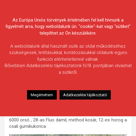
Skip
Körösvidéki Horgász
to
content
Az Európa Uniós törvények értelmében fel kell hívnunk a
Egyesületek Szövetsége
figyelmét arra, hogy weboldalunk ún. "cookie"-kat vagy "sütiket"
telepíthet az Ön készülékére.
A weboldalunk által használt sütik az oldal működéséhez
szükségesek, letiltásukkal, korlátozásukkal oldalunk egyes
funkciói elérhetetlenné válnak.
Fodor-Pető Boglárka
Bővebben Adatkezelési tájékoztatónk IV/8. pontjában olvashat
a sütikről.
Fogás ideje: 2025.10.05. / 09 óra 20 perc
Vízterület: Fás-tó
Halfaj: Ezüstkárász
Megértettem
Adatkezelési tájékoztató
Fogott hal adatai: 1,2 kg / 31 cm
Fogási körülmények: Hűvös idő, szemerkélős eső és kicsi
szél. Felszerelés és csali: 3 m-es bot, Nevis Mistral XT
6000 orsó , 28-as Fluo damil, method kosár, 12-es horog a
csali gumikukorica.