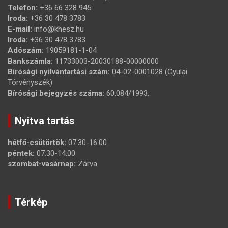
Telefon:
+36 66 328 945
Iroda:
+36 30 478 3783
E-mail:
info@khesz.hu
Iroda:
+36 30 478 3783
Adószám:
19059181-1-04
Bankszámla:
11733003-20030188-00000000
Bírósági nyilvántartási szám:
04-02-0001028 (Gyulai
Törvényszék)
Bírósági bejegyzés száma:
60.084/1993.
Nyitva tartás
hétfő-csütörtök:
07:30-16:00
péntek:
07:30-14:00
szombat-vasárnap:
Zárva
Térkép