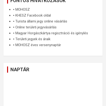
FONTOS HIVATKOZÁSOK
🞄
MOHOSZ
🞄
KHESZ Facebook oldal
🞄
Turista állami jegy online vásárlás
🞄
Online területi jegyvásárlás
🞄
Magyar Horgászkártya regisztráció és igénylés
🞄
Területi jegyek és áraik
🞄
MOHOSZ éves versenynaptár
NAPTÁR