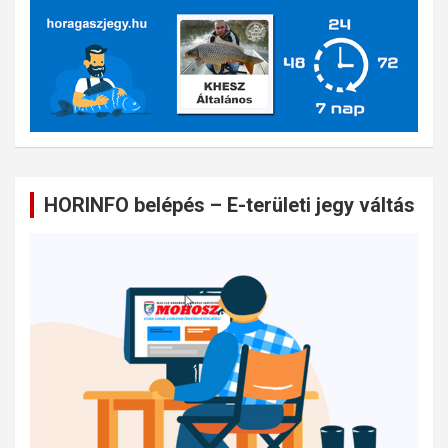
HORINFO belépés – E-területi jegy váltás