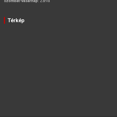
szombat-vasárnap:
Zárva
Térkép