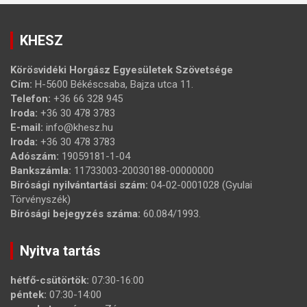
KHESZ
Körösvidéki Horgász Egyesületek Szövetsége
Cím:
H-5600 Békéscsaba, Bajza utca 11.
Telefon:
+36 66 328 945
Iroda:
+36 30 478 3783
E-mail:
info@khesz.hu
Iroda:
+36 30 478 3783
Adószám:
19059181-1-04
Bankszámla:
11733003-20030188-00000000
Bírósági nyilvántartási szám:
04-02-0001028 (Gyulai
Törvényszék)
Bírósági bejegyzés száma:
60.084/1993.
Nyitva tartás
hétfő-csütörtök:
07:30-16:00
péntek:
07:30-14:00