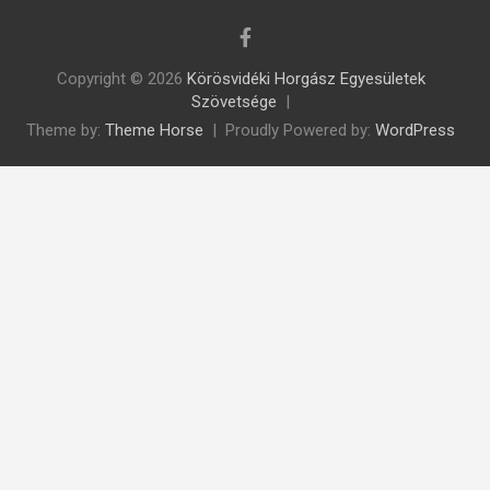
Copyright © 2026
Körösvidéki Horgász Egyesületek
Szövetsége
Theme by:
Theme Horse
Proudly Powered by:
WordPress