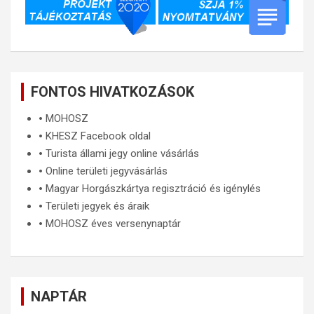
FONTOS HIVATKOZÁSOK
🞄
MOHOSZ
🞄
KHESZ Facebook oldal
🞄
Turista állami jegy online vásárlás
🞄
Online területi jegyvásárlás
🞄
Magyar Horgászkártya regisztráció és igénylés
🞄
Területi jegyek és áraik
🞄
MOHOSZ éves versenynaptár
NAPTÁR