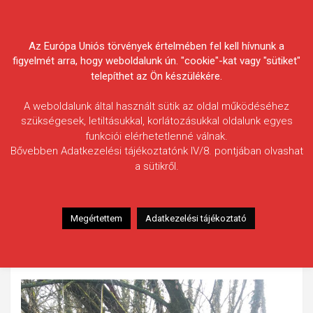
Skip
Körösvidéki Horgász
to
content
Az Európa Uniós törvények értelmében fel kell hívnunk a
Egyesületek Szövetsége
figyelmét arra, hogy weboldalunk ún. "cookie"-kat vagy "sütiket"
telepíthet az Ön készülékére.
A weboldalunk által használt sütik az oldal működéséhez
szükségesek, letiltásukkal, korlátozásukkal oldalunk egyes
funkciói elérhetetlenné válnak.
Litauszki Tibor
Bővebben Adatkezelési tájékoztatónk IV/8. pontjában olvashat
a sütikről.
Fogás ideje: 2019.01.01.
Vízterület: Kákafoki-holtág
Halfaj: Csuka
Megértettem
Adatkezelési tájékoztató
Fogott hal adatai: 9 kg
Fogási körülmények: A csali zöld gumihal volt. A hal
mérlegelés után visszaengedésre került.