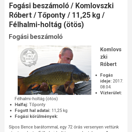
Fogási beszámoló / Komlovszki
Róbert / Tőponty / 11,25 kg /
Félhalmi-holtág (ötös)
Fogási beszámoló
Komlovs
zki
Róbert
Fogás
ideje:
2017.
08.04.
Vízterület:
Félhalmi-holtág (ötös)
Halfaj:
Tőponty
Fogott hal adatai:
11,25 kg
Fogási körülmények:
Sípos Bence barátommal, egy 72 órás versenyen vettünk