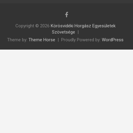
Copyright © 2026
Körösvidéki Horgász Egyesületek
Szövetsége
Theme by:
Theme Horse
Proudly Powered by:
WordPress