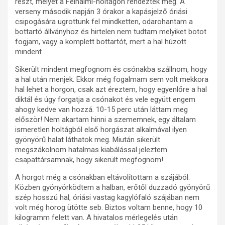
részt, melyet a Félhalmi-holtágon rendeztek meg. A
verseny második napján 3 órakor a kapásjelző óriási
csipogására ugrottunk fel mindketten, odarohantam a
bottartó állványhoz és hirtelen nem tudtam melyiket botot
fogjam, vagy a komplett bottartót, mert a hal húzott
mindent.
Sikerült mindent megfognom és csónakba szállnom, hogy
a hal után menjek. Ekkor még fogalmam sem volt mekkora
hal lehet a horgon, csak azt éreztem, hogy egyenlőre a hal
diktál és úgy forgatja a csónakot és vele együtt engem
ahogy kedve van hozzá. 10-15 perc után láttam meg
először! Nem akartam hinni a szememnek, egy általam
ismeretlen holtágból első horgászat alkalmával ilyen
gyönyörű halat láthatok meg. Miután sikerült
megszákolnom hatalmas kiabálással jeleztem
csapattársamnak, hogy sikerült megfognom!
A horgot még a csónakban eltávolítottam a szájából.
Közben gyönyörködtem a halban, erőtől duzzadó gyönyörű
szép hosszú hal, óriási vastag kagylófaló szájában nem
volt még horog ütötte seb. Biztos voltam benne, hogy 10
kilogramm felett van. A hivatalos mérlegelés után