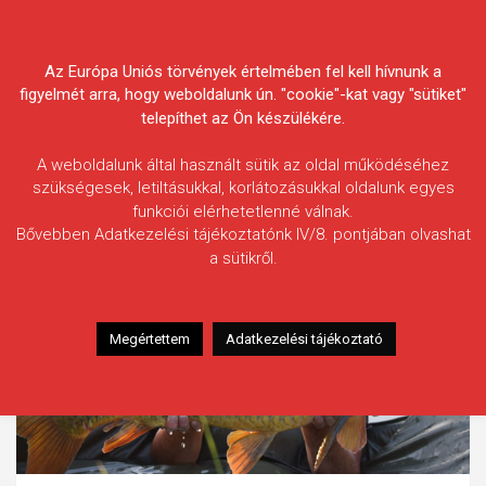
Skip
Körösvidéki Horgász
to
content
Az Európa Uniós törvények értelmében fel kell hívnunk a
Egyesületek Szövetsége
figyelmét arra, hogy weboldalunk ún. "cookie"-kat vagy "sütiket"
telepíthet az Ön készülékére.
A weboldalunk által használt sütik az oldal működéséhez
szükségesek, letiltásukkal, korlátozásukkal oldalunk egyes
funkciói elérhetetlenné válnak.
Bővebben Adatkezelési tájékoztatónk IV/8. pontjában olvashat
a sütikről.
Megértettem
Adatkezelési tájékoztató