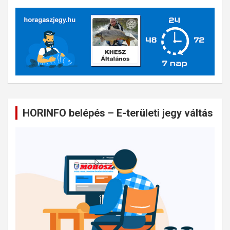
HORINFO belépés – E-területi jegy váltás