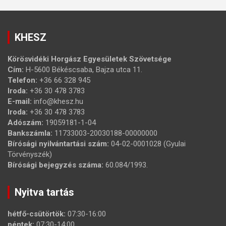
KHESZ
Körösvidéki Horgász Egyesületek Szövetsége
Cím:
H-5600 Békéscsaba, Bajza utca 11.
Telefon:
+36 66 328 945
Iroda:
+36 30 478 3783
E-mail:
info@khesz.hu
Iroda:
+36 30 478 3783
Adószám:
19059181-1-04
Bankszámla:
11733003-20030188-00000000
Bírósági nyilvántartási szám:
04-02-0001028 (Gyulai
Törvényszék)
Bírósági bejegyzés száma:
60.084/1993.
Nyitva tartás
hétfő-csütörtök:
07:30-16:00
péntek:
07:30-14:00