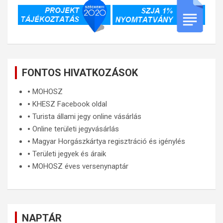
FONTOS HIVATKOZÁSOK
🞄
MOHOSZ
🞄
KHESZ Facebook oldal
🞄
Turista állami jegy online vásárlás
🞄
Online területi jegyvásárlás
🞄
Magyar Horgászkártya regisztráció és igénylés
🞄
Területi jegyek és áraik
🞄
MOHOSZ éves versenynaptár
NAPTÁR