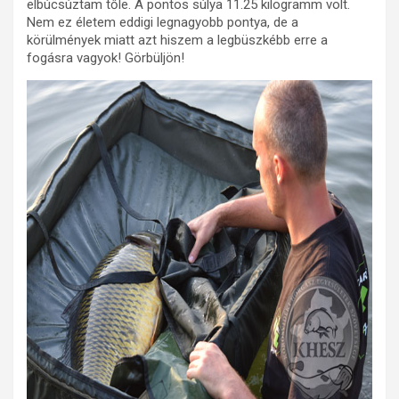
elbúcsúztam tőle. A pontos súlya 11.25 kilogramm volt.
Nem ez életem eddigi legnagyobb pontya, de a
körülmények miatt azt hiszem a legbüszkébb erre a
fogásra vagyok! Görbüljön!