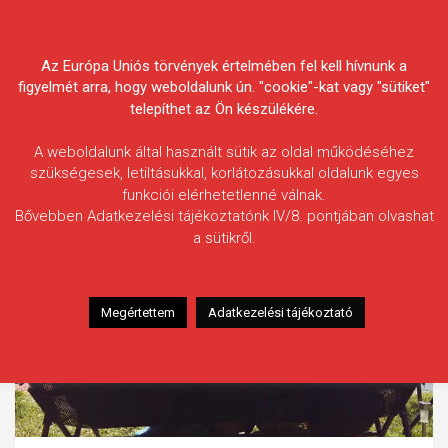
Skip
Körösvidéki Horgász
to
content
Az Európa Uniós törvények értelmében fel kell hívnunk a
Egyesületek Szövetsége
figyelmét arra, hogy weboldalunk ún. "cookie"-kat vagy "sütiket"
telepíthet az Ön készülékére.
A weboldalunk által használt sütik az oldal működéséhez
szükségesek, letiltásukkal, korlátozásukkal oldalunk egyes
funkciói elérhetetlenné válnak.
Bővebben Adatkezelési tájékoztatónk IV/8. pontjában olvashat
a sütikről.
Megértettem
Adatkezelési tájékoztató