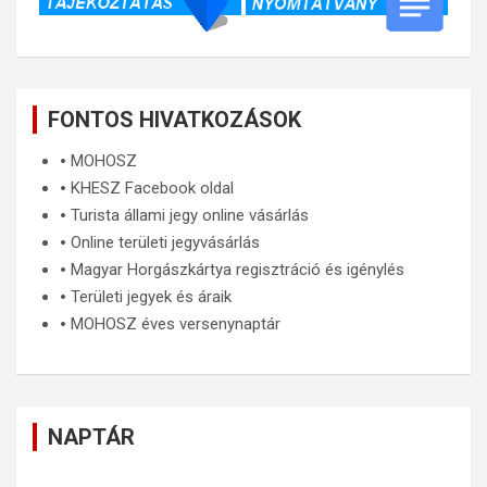
FONTOS HIVATKOZÁSOK
🞄
MOHOSZ
🞄
KHESZ Facebook oldal
🞄
Turista állami jegy online vásárlás
🞄
Online területi jegyvásárlás
🞄
Magyar Horgászkártya regisztráció és igénylés
🞄
Területi jegyek és áraik
🞄
MOHOSZ éves versenynaptár
NAPTÁR