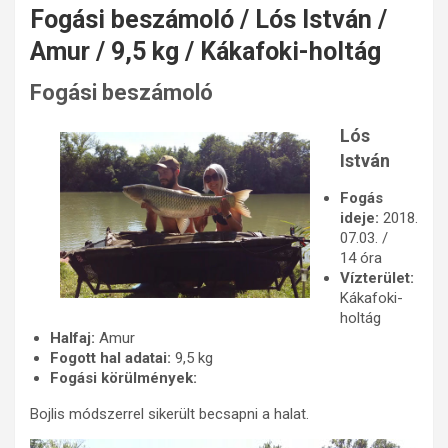
Fogási beszámoló / Lós István /
Amur / 9,5 kg / Kákafoki-holtág
Fogási beszámoló
Lós
István
Fogás
ideje:
2018.
07.03. /
14 óra
Vízterület:
Kákafoki-
holtág
Halfaj:
Amur
Fogott hal adatai:
9,5 kg
Fogási körülmények:
Bojlis módszerrel sikerült becsapni a halat.