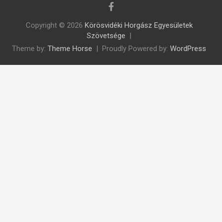
Copyright © 2026
Körösvidéki Horgász Egyesületek
Szövetsége
Theme by:
Theme Horse
Proudly Powered by:
WordPress