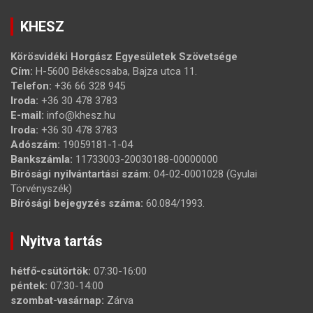
KHESZ
Körösvidéki Horgász Egyesületek Szövetsége
Cím:
H-5600 Békéscsaba, Bajza utca 11.
Telefon:
+36 66 328 945
Iroda:
+36 30 478 3783
E-mail:
info@khesz.hu
Iroda:
+36 30 478 3783
Adószám:
19059181-1-04
Bankszámla:
11733003-20030188-00000000
Bírósági nyilvántartási szám:
04-02-0001028 (Gyulai
Törvényszék)
Bírósági bejegyzés száma:
60.084/1993.
Nyitva tartás
hétfő-csütörtök:
07:30-16:00
péntek:
07:30-14:00
szombat-vasárnap:
Zárva