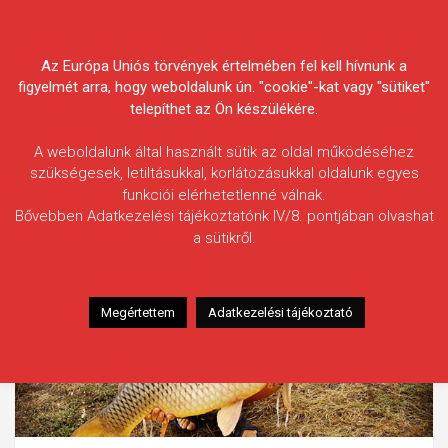
Skip
Körösvidéki Horgász
to
content
Az Európa Uniós törvények értelmében fel kell hívnunk a
Egyesületek Szövetsége
figyelmét arra, hogy weboldalunk ún. "cookie"-kat vagy "sütiket"
telepíthet az Ön készülékére.
A weboldalunk által használt sütik az oldal működéséhez
szükségesek, letiltásukkal, korlátozásukkal oldalunk egyes
funkciói elérhetetlenné válnak.
Bővebben Adatkezelési tájékoztatónk IV/8. pontjában olvashat
a sütikről.
Megértettem
Adatkezelési tájékoztató