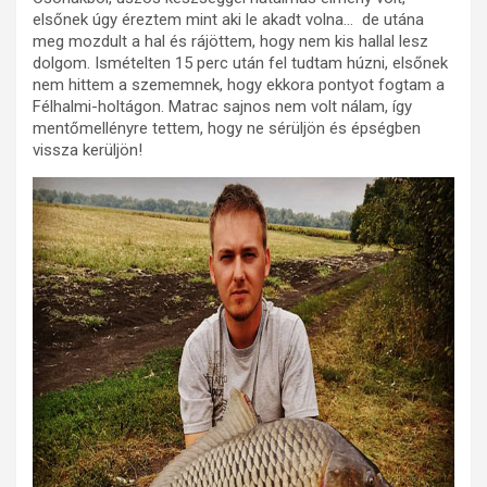
elsőnek úgy éreztem mint aki le akadt volna… de utána
meg mozdult a hal és rájöttem, hogy nem kis hallal lesz
dolgom. Ismételten 15 perc után fel tudtam húzni, elsőnek
nem hittem a szememnek, hogy ekkora pontyot fogtam a
Félhalmi-holtágon. Matrac sajnos nem volt nálam, így
mentőmellényre tettem, hogy ne sérüljön és épségben
vissza kerüljön!