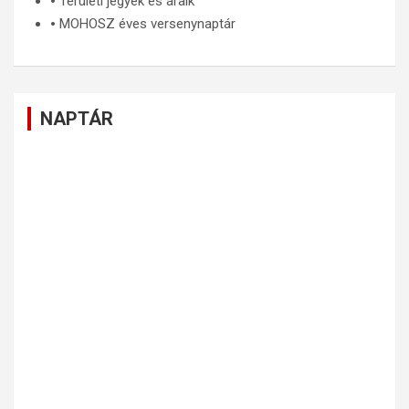
🞄
Területi jegyek és áraik
🞄
MOHOSZ éves versenynaptár
NAPTÁR