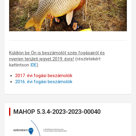
Küldjön be Ön is beszámolót szép fogásairól és
nyerjen területi jegyet 2019. évre!
(részletekért
kattintson
IDE
)
2017. évi fogási beszámolók
2016. évi fogási beszámolók
MAHOP 5.3.4-2023-2023-00040