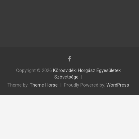
Copyright © 2026
Körösvidéki Horgász Egyesületek
Szövetsége
Theme by:
Theme Horse
Proudly Powered by:
WordPress