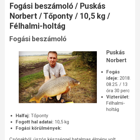
Fogási beszámoló / Puskás
Norbert / Tőponty / 10,5 kg /
Félhalmi-holtág
Fogási beszámoló
Puskás
Norbert
Fogás
ideje:
2018.
08.25. / 13
óra 30 perc
Vízterület:
Félhalmi-
holtág
Halfaj:
Tőponty
Fogott hal adatai:
10,5 kg
Fogási körülmények:
Csónakból, úszós készséggel hatalmas élmény volt,