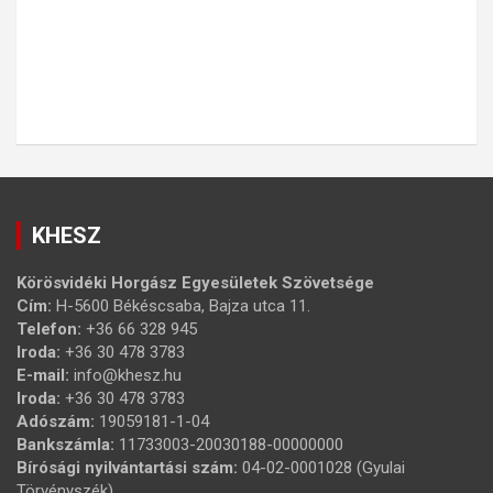
KHESZ
Körösvidéki Horgász Egyesületek Szövetsége
Cím:
H-5600 Békéscsaba, Bajza utca 11.
Telefon:
+36 66 328 945
Iroda:
+36 30 478 3783
E-mail:
info@khesz.hu
Iroda:
+36 30 478 3783
Adószám:
19059181-1-04
Bankszámla:
11733003-20030188-00000000
Bírósági nyilvántartási szám:
04-02-0001028 (Gyulai
Törvényszék)