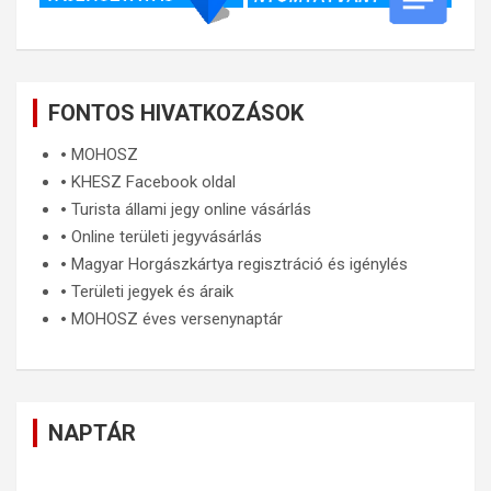
FONTOS HIVATKOZÁSOK
🞄
MOHOSZ
🞄
KHESZ Facebook oldal
🞄
Turista állami jegy online vásárlás
🞄
Online területi jegyvásárlás
🞄
Magyar Horgászkártya regisztráció és igénylés
🞄
Területi jegyek és áraik
🞄
MOHOSZ éves versenynaptár
NAPTÁR