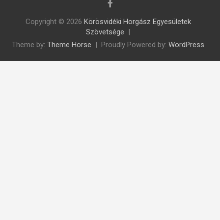
Copyright © 2026
Körösvidéki Horgász Egyesületek
Szövetsége
Theme by:
Theme Horse
Proudly Powered by:
WordPress