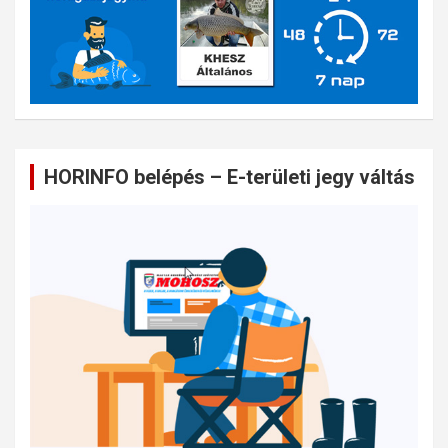
HORINFO belépés – E-területi jegy váltás