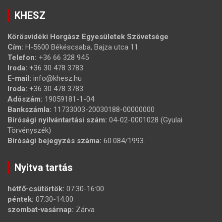
KHESZ
Körösvidéki Horgász Egyesületek Szövetsége
Cím:
H-5600 Békéscsaba, Bajza utca 11.
Telefon:
+36 66 328 945
Iroda:
+36 30 478 3783
E-mail:
info@khesz.hu
Iroda:
+36 30 478 3783
Adószám:
19059181-1-04
Bankszámla:
11733003-20030188-00000000
Bírósági nyilvántartási szám:
04-02-0001028 (Gyulai
Törvényszék)
Bírósági bejegyzés száma:
60.084/1993.
Nyitva tartás
hétfő-csütörtök:
07:30-16:00
péntek:
07:30-14:00
szombat-vasárnap:
Zárva