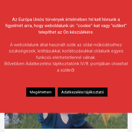
Skip
Körösvidéki Horgász
to
content
Az Európa Uniós törvények értelmében fel kell hívnunk a
Egyesületek Szövetsége
figyelmét arra, hogy weboldalunk ún. "cookie"-kat vagy "sütiket"
telepíthet az Ön készülékére.
A weboldalunk által használt sütik az oldal működéséhez
szükségesek, letiltásukkal, korlátozásukkal oldalunk egyes
funkciói elérhetetlenné válnak.
Bővebben Adatkezelési tájékoztatónk IV/8. pontjában olvashat
a sütikről.
Megértettem
Adatkezelési tájékoztató