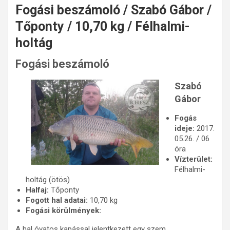
Fogási beszámoló / Szabó Gábor /
Tőponty / 10,70 kg / Félhalmi-
holtág
Fogási beszámoló
Szabó
Gábor
Fogás
ideje:
2017.
05.26. / 06
óra
Vízterület:
Félhalmi-
holtág (ötös)
Halfaj:
Tőponty
Fogott hal adatai:
10,70 kg
Fogási körülmények:
A hal óvatos kapással jelentkezett egy szem