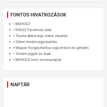
FONTOS HIVATKOZÁSOK
🞄
MOHOSZ
🞄
KHESZ Facebook oldal
🞄
Turista állami jegy online vásárlás
🞄
Online területi jegyvásárlás
🞄
Magyar Horgászkártya regisztráció és igénylés
🞄
Területi jegyek és áraik
🞄
MOHOSZ éves versenynaptár
NAPTÁR