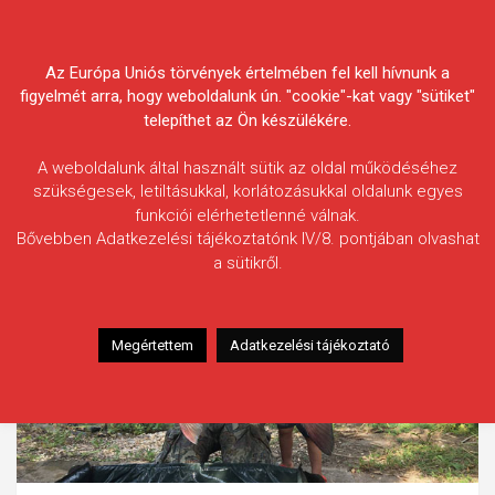
Skip
Körösvidéki Horgász
to
content
Az Európa Uniós törvények értelmében fel kell hívnunk a
Egyesületek Szövetsége
figyelmét arra, hogy weboldalunk ún. "cookie"-kat vagy "sütiket"
telepíthet az Ön készülékére.
A weboldalunk által használt sütik az oldal működéséhez
szükségesek, letiltásukkal, korlátozásukkal oldalunk egyes
funkciói elérhetetlenné válnak.
Bővebben Adatkezelési tájékoztatónk IV/8. pontjában olvashat
a sütikről.
Megértettem
Adatkezelési tájékoztató