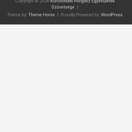
Copyright © 2026
Körösvidéki Horgász Egyesületek
Szövetsége
Theme by:
Theme Horse
Proudly Powered by:
WordPress