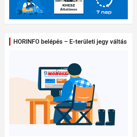
HORINFO belépés – E-területi jegy váltás