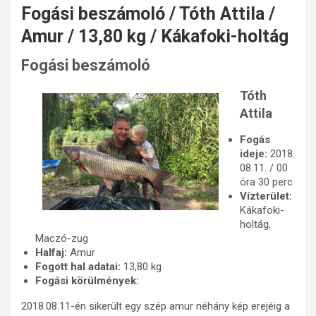
Fogási beszámoló / Tóth Attila /
Amur / 13,80 kg / Kákafoki-holtág
Fogási beszámoló
Tóth
Attila
Fogás
ideje:
2018.
08.11. / 00
óra 30 perc
Vízterület:
Kákafoki-
holtág,
Maczó-zug
Halfaj:
Amur
Fogott hal adatai:
13,80 kg
Fogási körülmények:
2018.08.11-én sikerült egy szép amur néhány kép erejéig a