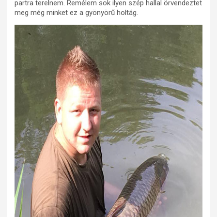
partra terelnem. Remélem sok ilyen szép hallal örvendeztet
meg még minket ez a gyönyörű holtág.