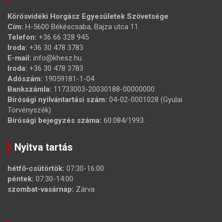
Körösvidéki Horgász Egyesületek Szövetsége
Cím:
H-5600 Békéscsaba, Bajza utca 11.
Telefon:
+36 66 328 945
Iroda:
+36 30 478 3783
E-mail:
info@khesz.hu
Iroda:
+36 30 478 3783
Adószám:
19059181-1-04
Bankszámla:
11733003-20030188-00000000
Bírósági nyilvántartási szám:
04-02-0001028 (Gyulai
Törvényszék)
Bírósági bejegyzés száma:
60.084/1993.
Nyitva tartás
hétfő-csütörtök:
07:30-16:00
péntek:
07:30-14:00
szombat-vasárnap:
Zárva