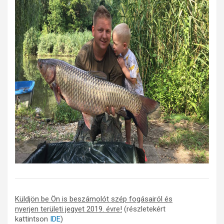
Küldjön be Ön is beszámolót szép fogásairól és
nyerjen területi jegyet 2019. évre!
(részletekért
kattintson
IDE
)