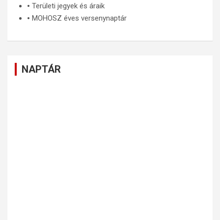
🞄
Területi jegyek és áraik
🞄
MOHOSZ éves versenynaptár
NAPTÁR