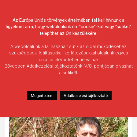
Skip
Körösvidéki Horgász
to
content
Az Európa Uniós törvények értelmében fel kell hívnunk a
Egyesületek Szövetsége
figyelmét arra, hogy weboldalunk ún. "cookie"-kat vagy "sütiket"
telepíthet az Ön készülékére.
A weboldalunk által használt sütik az oldal működéséhez
szükségesek, letiltásukkal, korlátozásukkal oldalunk egyes
funkciói elérhetetlenné válnak.
Gális Zsolt
Bővebben Adatkezelési tájékoztatónk IV/8. pontjában olvashat
a sütikről.
Fogás ideje: 2024.08.31. / 13 óra 10 perc
Vízterület: Félhalmi-holtág (5-ös szakasz)
Halfaj: Ponty
Megértettem
Adatkezelési tájékoztató
Fogott hal adatai: 11,01 kg
Fogási körülmények: Fenekező módszer pop up csali.