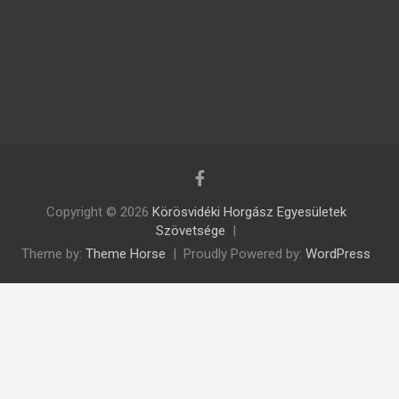
Copyright © 2026
Körösvidéki Horgász Egyesületek
Szövetsége
Theme by:
Theme Horse
Proudly Powered by:
WordPress