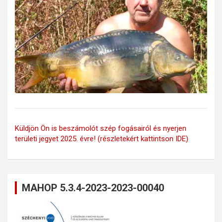
Küldjön Ön is beszámolót szép fogásairól és nyerjen
területi jegyet 2025. évre! (részletekért kattintson IDE)
MAHOP 5.3.4-2023-2023-00040