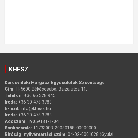
KHESZ
Körösvidéki Horgász Egyesületek Szövetsége
Cím:
H-5600 Békéscsaba, Bajza utca 11.
Telefon:
+36 66 328 945
Iroda:
+36 30 478 3783
E-mail:
info@khesz.hu
Iroda:
+36 30 478 3783
Adószám:
19059181-1-04
Bankszámla:
11733003-20030188-00000000
Bírósági nyilvántartási szám:
04-02-0001028 (Gyulai