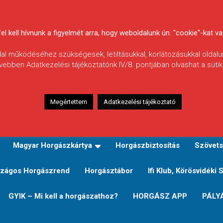
 kell hívnunk a figyelmét arra, hogy weboldalunk ún. "cookie"-kat vag
ldal működéséhez szükségesek, letiltásukkal, korlátozásukkal oldalu
vebben Adatkezelési tájékoztatónk IV/8. pontjában olvashat a sütikr
Megértettem
Adatkezelési tájékoztató
zeink
TERÜLETI JEGY TÍPUSOK ÉS ÁRAIK
Verseny
Magyar Horgászkártya
Horgászbiztosítás
Szövets
zágos Horgászrend
Horgásztábor
Ifi Klub, Körösvidéki 
GYIK – Mi kell a horgászathoz?
HORGÁSZ APP
PÁLY