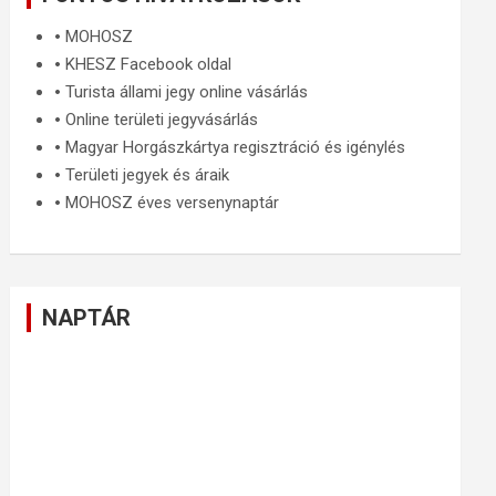
🞄
MOHOSZ
🞄
KHESZ Facebook oldal
🞄
Turista állami jegy online vásárlás
🞄
Online területi jegyvásárlás
🞄
Magyar Horgászkártya regisztráció és igénylés
🞄
Területi jegyek és áraik
🞄
MOHOSZ éves versenynaptár
NAPTÁR