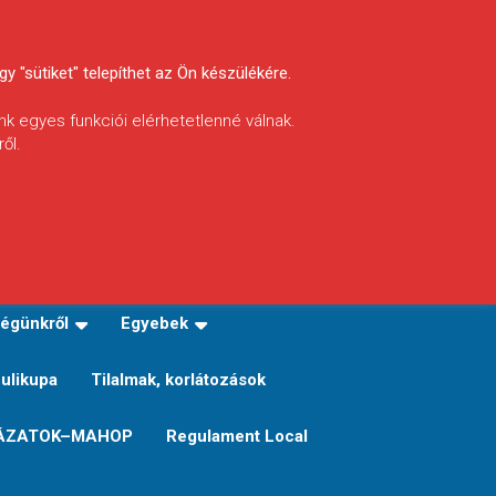
y "sütiket" telepíthet az Ön készülékére.
nk egyes funkciói elérhetetlenné válnak.
ől.
INFÓ
Helyi horgászrend
égünkről
Egyebek
Sulikupa
Tilalmak, korlátozások
ÁZATOK–MAHOP
Regulament Local