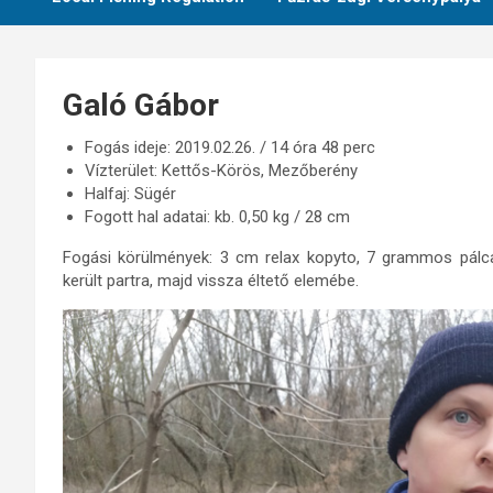
Galó Gábor
Fogás ideje: 2019.02.26. / 14 óra 48 perc
Vízterület: Kettős-Körös, Mezőberény
Halfaj: Sügér
Fogott hal adatai: kb. 0,50 kg / 28 cm
Fogási körülmények: 3 cm relax kopyto, 7 grammos pálca 1
került partra, majd vissza éltető elemébe.