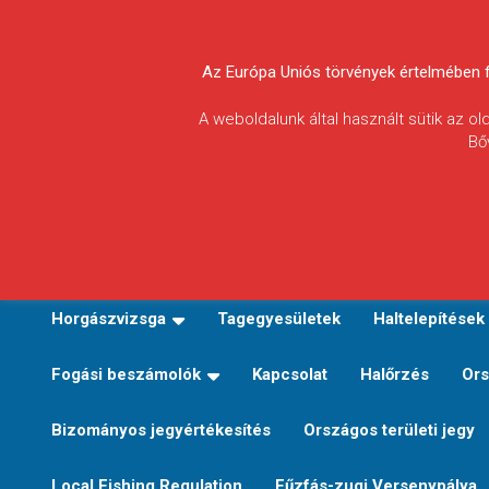
Skip
to
Körösvidéki Horgász
content
Az Európa Uniós törvények értelmében fel
Egyesületek
A weboldalunk által használt sütik az o
Bő
Szövetsége
E-TERÜLETI JEGY VÁLTÁS
Kezdőoldal
Horgászvi
Horgászvizsga
Tagegyesületek
Haltelepítések
Fogási beszámolók
Kapcsolat
Halőrzés
Ors
Bizományos jegyértékesítés
Országos területi jegy
Local Fishing Regulation
Fűzfás-zugi Versenypálya