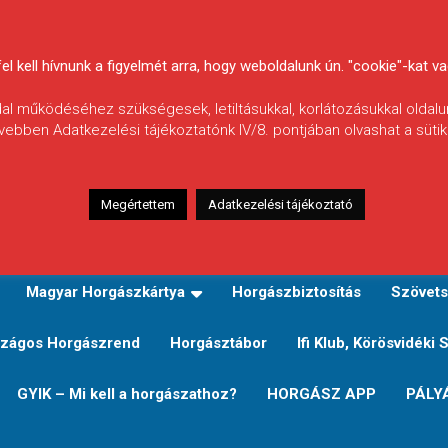
 kell hívnunk a figyelmét arra, hogy weboldalunk ún. "cookie"-kat vag
ldal működéséhez szükségesek, letiltásukkal, korlátozásukkal oldalu
vebben Adatkezelési tájékoztatónk IV/8. pontjában olvashat a sütikr
Megértettem
Adatkezelési tájékoztató
zeink
TERÜLETI JEGY TÍPUSOK ÉS ÁRAIK
Verseny
Magyar Horgászkártya
Horgászbiztosítás
Szövets
zágos Horgászrend
Horgásztábor
Ifi Klub, Körösvidéki 
GYIK – Mi kell a horgászathoz?
HORGÁSZ APP
PÁLY