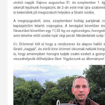
utolsó napját. Sajnos augusztus 31. és szeptember 1. éj
sikerült lejutnunk horgászni, de 2-án este már újra szalonn
is bekerültek jól megszokott helyükre a Sirató vizébe.
A megnyugodott, üres, szeptemberi holtág partjának c
kapásjelzőm kitartó csipogása. A bevágást követően é
fárasztást követően egy 11,53 kg-os egészséges, horogsért
sem lehetne ettől szebb nyár végi pecát. Mindenkinek szép
U.i: Örömmel tölt el hogy a rendszeres és alapos halőri
Sirató „nagyjai”, és évről évre örömet okoznak nekünk h
is, hogy amennyiben horogra tudják csalni ezeket a gyöny
visszahelyezik élőhelyükre őket. Vigyázzunk az állományra!