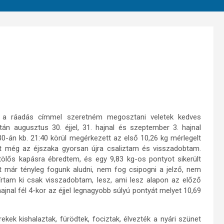
 a ráadás címmel szeretném megosztani veletek kedves
án augusztus 30. éjjel, 31. hajnal és szeptember 3. hajnal
0-án kb. 21:40 körül megérkezett az első 10,26 kg mérlegelt
lt még az éjszaka gyorsan újra csaliztam és visszadobtam.
stölős kapásra ébredtem, és egy 9,83 kg-os pontyot sikerült
már tényleg fogunk aludni, nem fog csipogni a jelző, nem
rtam ki csak visszadobtam, lesz, ami lesz alapon az előző
jnal fél 4-kor az éjjel legnagyobb súlyú pontyát melyet 10,69
ekek kishalaztak, fürödtek, fociztak, élvezték a nyári szünet