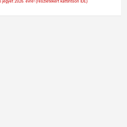
 jegyet 2026. évre! (részletekért kattintson IDE)