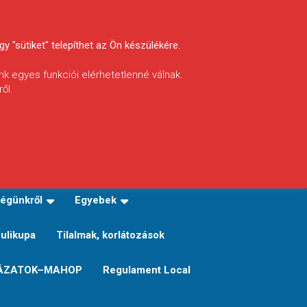
y "sütiket" telepíthet az Ön készülékére.
nk egyes funkciói elérhetetlenné válnak.
ől.
INFÓ
Helyi horgászrend
égünkről
Egyebek
Sulikupa
Tilalmak, korlátozások
ÁZATOK–MAHOP
Regulament Local