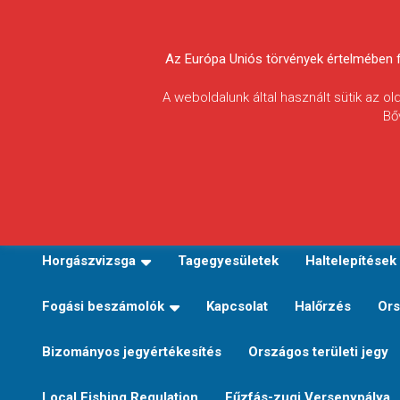
Skip
to
Körösvidéki Horgász
content
Az Európa Uniós törvények értelmében fel
Egyesületek
A weboldalunk által használt sütik az o
Bő
Szövetsége
E-TERÜLETI JEGY VÁLTÁS
Kezdőoldal
Horgászvi
Horgászvizsga
Tagegyesületek
Haltelepítések
Fogási beszámolók
Kapcsolat
Halőrzés
Ors
Bizományos jegyértékesítés
Országos területi jegy
Local Fishing Regulation
Fűzfás-zugi Versenypálya