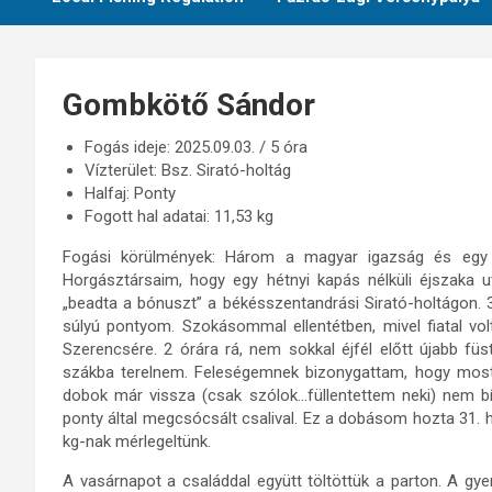
Gombkötő Sándor
Fogás ideje: 2025.09.03. / 5 óra
Vízterület: Bsz. Sirató-holtág
Halfaj: Ponty
Fogott hal adatai: 11,53 kg
Fogási körülmények: Három a magyar igazság és egy
Horgásztársaim, hogy egy hétnyi kapás nélküli éjszaka ut
„beadta a bónuszt” a békésszentandrási Sirató-holtágon. 3
súlyú pontyom. Szokásommal ellentétben, mivel fiatal vo
Szerencsére. 2 órára rá, nem sokkal éjfél előtt újabb fü
szákba terelnem. Feleségemnek bizonygattam, hogy most 
dobok már vissza (csak szólok…füllentettem neki) nem bí
ponty által megcsócsált csalival. Ez a dobásom hozta 31. ha
kg-nak mérlegeltünk.
A vasárnapot a családdal együtt töltöttük a parton. A gyer