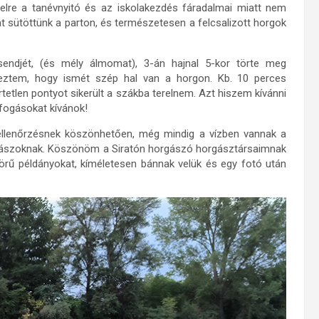
jelre a tanévnyitó és az iskolakezdés fáradalmai miatt nem
át sütöttünk a parton, és természetesen a felcsalizott horgok
sendjét, (és mély álmomat), 3-án hajnal 5-kor törte meg
reztem, hogy ismét szép hal van a horgon. Kb. 10 perces
etlen pontyot sikerült a szákba terelnem. Azt hiszem kívánni
 fogásokat kívánok!
 ellenőrzésnek köszönhetően, még mindig a vízben vannak a
orgászoknak. Köszönöm a Siratón horgászó horgásztársaimnak
örű példányokat, kíméletesen bánnak velük és egy fotó után