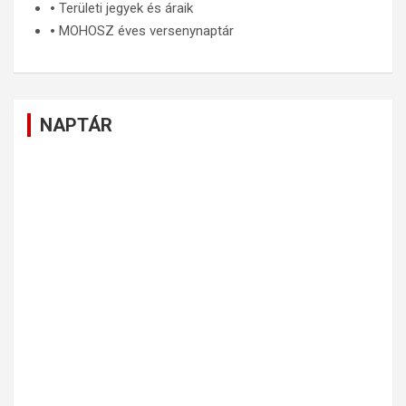
🞄
Területi jegyek és áraik
🞄
MOHOSZ éves versenynaptár
NAPTÁR