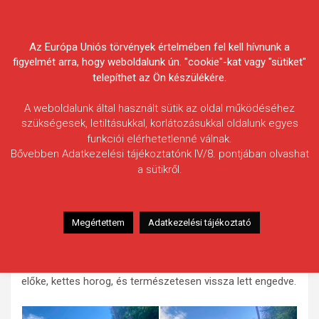
Skip
Körösvidéki Horgász
to
content
Az Európa Uniós törvények értelmében fel kell hívnunk a
Egyesületek Szövetsége
figyelmét arra, hogy weboldalunk ún. "cookie"-kat vagy "sütiket"
telepíthet az Ön készülékére.
A weboldalunk által használt sütik az oldal működéséhez
szükségesek, letiltásukkal, korlátozásukkal oldalunk egyes
funkciói elérhetetlenné válnak.
Habranyi László
Bővebben Adatkezelési tájékoztatónk IV/8. pontjában olvashat
a sütikről.
Fogás ideje: 2026.05.30. ( 19:15 )
Vízterület: Hármas-Körös ( alsóvíz )
Halfaj: Ponty
Megértettem
Adatkezelési tájékoztató
Fogott hal adatai: 19,2 kg
Fogási körülmények: A hal egy szem öreg, főtt kukoricára
kapott, a felszerelés 40-es monofil főzsinór, 25-ös fonott
előke, kettes horog, és természetesen vissza lett engedve.