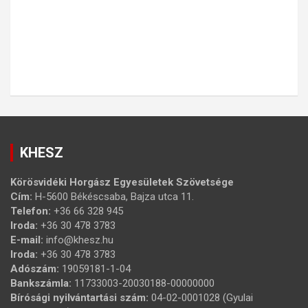
KHESZ
Körösvidéki Horgász Egyesületek Szövetsége
Cím:
H-5600 Békéscsaba, Bajza utca 11.
Telefon:
+36 66 328 945
Iroda:
+36 30 478 3783
E-mail:
info@khesz.hu
Iroda:
+36 30 478 3783
Adószám:
19059181-1-04
Bankszámla:
11733003-20030188-00000000
Bírósági nyilvántartási szám:
04-02-0001028 (Gyulai