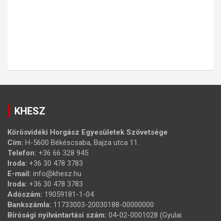
KHESZ
Körösvidéki Horgász Egyesületek Szövetsége
Cím:
H-5600 Békéscsaba, Bajza utca 11.
Telefon:
+36 66 328 945
Iroda:
+36 30 478 3783
E-mail:
info@khesz.hu
Iroda:
+36 30 478 3783
Adószám:
19059181-1-04
Bankszámla:
11733003-20030188-00000000
Bírósági nyilvántartási szám:
04-02-0001028 (Gyulai