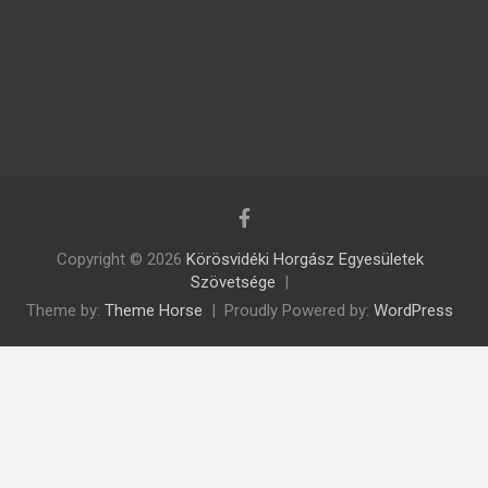
Copyright © 2026
Körösvidéki Horgász Egyesületek
Szövetsége
Theme by:
Theme Horse
Proudly Powered by:
WordPress