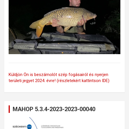
Küldjön Ön is beszámolót szép fogásairól és nyerjen
területi jegyet 2024. évre! (részletekért kattintson IDE)
MAHOP 5.3.4-2023-2023-00040