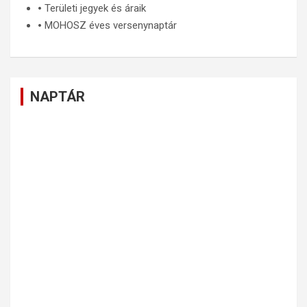
🞄
Területi jegyek és áraik
🞄
MOHOSZ éves versenynaptár
NAPTÁR