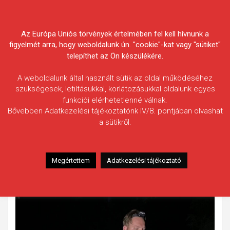
Skip
Körösvidéki Horgász
to
content
Az Európa Uniós törvények értelmében fel kell hívnunk a
Egyesületek Szövetsége
figyelmét arra, hogy weboldalunk ún. "cookie"-kat vagy "sütiket"
telepíthet az Ön készülékére.
A weboldalunk által használt sütik az oldal működéséhez
szükségesek, letiltásukkal, korlátozásukkal oldalunk egyes
funkciói elérhetetlenné válnak.
Hajdu Ádám
Bővebben Adatkezelési tájékoztatónk IV/8. pontjában olvashat
a sütikről.
Fogás ideje: 2023.07.11. / 04 óra 15 perc
Vízterület: Hármas-Körös
Halfaj: Ponty
Megértettem
Adatkezelési tájékoztató
Fogott hal adatai: 12,50 kg
Fogási körülmények: Tigrismogyoróra érkezett.