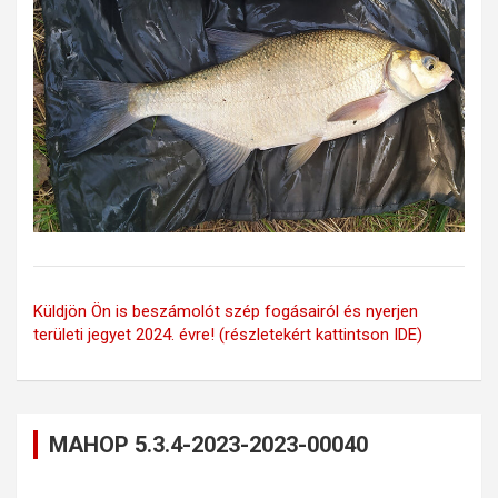
Küldjön Ön is beszámolót szép fogásairól és nyerjen
területi jegyet 2024. évre! (részletekért kattintson IDE)
MAHOP 5.3.4-2023-2023-00040