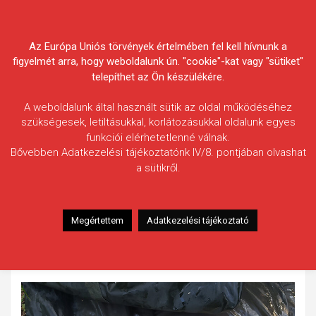
Skip
Körösvidéki Horgász
to
content
Az Európa Uniós törvények értelmében fel kell hívnunk a
Egyesületek Szövetsége
figyelmét arra, hogy weboldalunk ún. "cookie"-kat vagy "sütiket"
telepíthet az Ön készülékére.
A weboldalunk által használt sütik az oldal működéséhez
szükségesek, letiltásukkal, korlátozásukkal oldalunk egyes
funkciói elérhetetlenné válnak.
Hegedűs Imre János
Bővebben Adatkezelési tájékoztatónk IV/8. pontjában olvashat
a sütikről.
Fogás ideje: 2023.08.16. / 08 óra 07 perc
Vízterület: Kettős-Körös, felsővíz
Halfaj: Dévérkeszeg
Megértettem
Adatkezelési tájékoztató
Fogott hal adatai: 2,4 kg / 52 cm
Fogási körülmények: 4 szem főtt fűzött kukoricára jött, 20-
25 méterről a parttól.