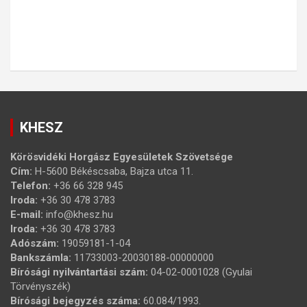
KHESZ
Körösvidéki Horgász Egyesületek Szövetsége
Cím:
H-5600 Békéscsaba, Bajza utca 11.
Telefon:
+36 66 328 945
Iroda:
+36 30 478 3783
E-mail:
info@khesz.hu
Iroda:
+36 30 478 3783
Adószám:
19059181-1-04
Bankszámla:
11733003-20030188-00000000
Bírósági nyilvántartási szám:
04-02-0001028 (Gyulai
Törvényszék)
Bírósági bejegyzés száma:
60.084/1993.