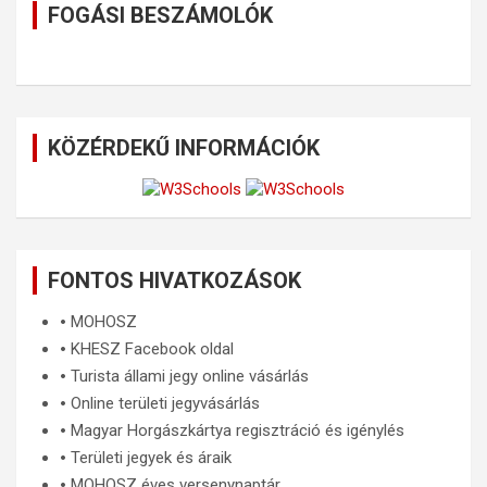
FOGÁSI BESZÁMOLÓK
KÖZÉRDEKŰ INFORMÁCIÓK
FONTOS HIVATKOZÁSOK
🞄
MOHOSZ
🞄
KHESZ Facebook oldal
🞄
Turista állami jegy online vásárlás
🞄
Online területi jegyvásárlás
🞄
Magyar Horgászkártya regisztráció és igénylés
🞄
Területi jegyek és áraik
🞄
MOHOSZ éves versenynaptár