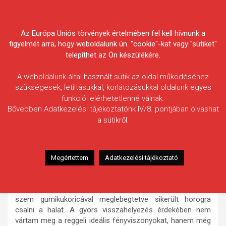
Skip
Körösvidéki Horgász
to
content
Az Európa Uniós törvények értelmében fel kell hívnunk a
Egyesületek Szövetsége
figyelmét arra, hogy weboldalunk ún. "cookie"-kat vagy "sütiket"
telepíthet az Ön készülékére.
A weboldalunk által használt sütik az oldal működéséhez
szükségesek, letiltásukkal, korlátozásukkal oldalunk egyes
funkciói elérhetetlenné válnak.
Hidasi László
Bővebben Adatkezelési tájékoztatónk IV/8. pontjában olvashat
a sütikről.
Fogás ideje: 2021.10.22. / 20 óra 19 perc
Vízterület: Kettős-Körös, Mezőberény
Halfaj: Amur
Megértettem
Adatkezelési tájékoztató
Fogott hal adatai: 11,35 kg
Fogási körülmények: Viszonylag erősebb, „pontyozó”
felszereléssel hajszálelőkére 1 szem öregkukoricát 2
szem gumikukoricával meglebegtetve sikerült horogra
csalni a halat. A gyors visszahelyezés érdekében nem
vártam meg a reggeli ideális fényviszonyokat, hanem még