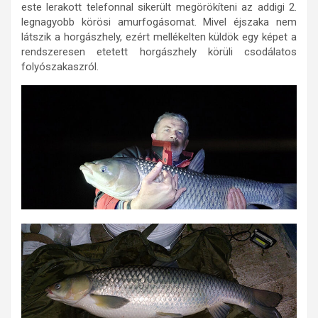
este lerakott telefonnal sikerült megörökíteni az addigi 2.
legnagyobb körösi amurfogásomat. Mivel éjszaka nem
látszik a horgászhely, ezért mellékelten küldök egy képet a
rendszeresen etetett horgászhely körüli csodálatos
folyószakaszról.