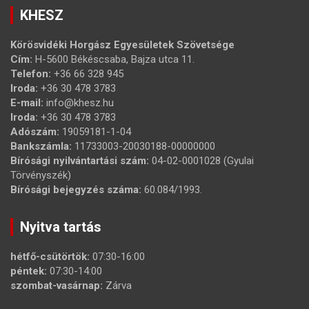
KHESZ
Körösvidéki Horgász Egyesületek Szövetsége
Cím:
H-5600 Békéscsaba, Bajza utca 11.
Telefon:
+36 66 328 945
Iroda:
+36 30 478 3783
E-mail:
info@khesz.hu
Iroda:
+36 30 478 3783
Adószám:
19059181-1-04
Bankszámla:
11733003-20030188-00000000
Bírósági nyilvántartási szám:
04-02-0001028 (Gyulai
Törvényszék)
Bírósági bejegyzés száma:
60.084/1993.
Nyitva tartás
hétfő-csütörtök:
07:30-16:00
péntek:
07:30-14:00
szombat-vasárnap:
Zárva