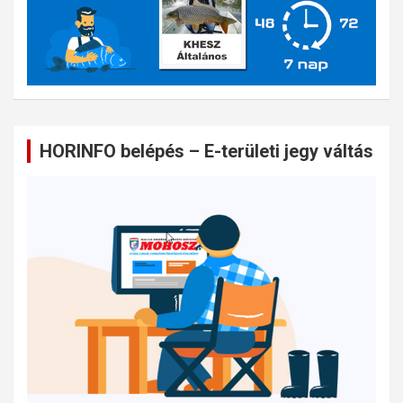
HORINFO belépés – E-területi jegy váltás