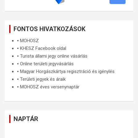
FONTOS HIVATKOZÁSOK
🞄
MOHOSZ
🞄
KHESZ Facebook oldal
🞄
Turista állami jegy online vásárlás
🞄
Online területi jegyvásárlás
🞄
Magyar Horgászkártya regisztráció és igénylés
🞄
Területi jegyek és áraik
🞄
MOHOSZ éves versenynaptár
NAPTÁR