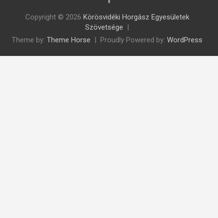
Copyright © 2026
Körösvidéki Horgász Egyesületek
Szövetsége
Theme by:
Theme Horse
Proudly Powered by:
WordPress