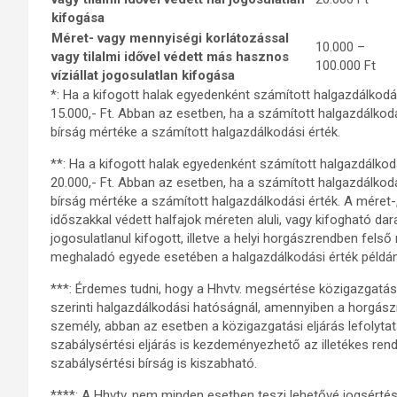
kifogása
Méret- vagy mennyiségi korlátozással
10.000 –
vagy tilalmi idővel védett más hasznos
100.000 Ft
víziállat jogosulatlan kifogása
*: Ha a kifogott halak egyedenként számított halgazdálkodási
15.000,- Ft. Abban az esetben, ha a számított halgazdálkodá
bírság mértéke a számított halgazdálkodási érték.
**: Ha a kifogott halak egyedenként számított halgazdálkodás
20.000,- Ft. Abban az esetben, ha a számított halgazdálkodá
bírság mértéke a számított halgazdálkodási érték. A méret-
időszakkal védett halfajok méreten aluli, vagy kifogható da
jogosulatlanul kifogott, illetve a helyi horgászrendben fels
meghaladó egyede esetében a halgazdálkodási érték példány
***: Érdemes tudni, hogy a Hhvtv. megsértése közigazgatási
szerinti halgazdálkodási hatóságnál, amennyiben a horgászná
személy, abban az esetben a közigazgatási eljárás lefolyta
szabálysértési eljárás is kezdeményezhető az illetékes rend
szabálysértési bírság is kiszabható.
****: A Hhvtv. nem minden esetben teszi lehetővé jogsértés