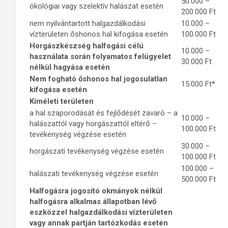
50.000 –
ökológiai vagy szelektív halászat esetén
200.000 Ft
nem nyilvántartott halgazdálkodási
10.000 –
vízterületen őshonos hal kifogása esetén
100.000 Ft
Horgászkészség halfogási célú
10.000 –
használata során folyamatos felügyelet
30.000 Ft
nélkül hagyása esetén
Nem fogható őshonos hal jogosulatlan
15.000 Ft*
kifogása esetén
Kíméleti területen
a hal szaporodását és fejlődését zavaró – a
10.000 –
halászattól vagy horgászattól eltérő –
100.000 Ft
tevékenység végzése esetén
30.000 –
horgászati tevékenység végzése esetén
100.000 Ft
100.000 –
halászati tevékenység végzése esetén
500.000 Ft
Halfogásra jogosító okmányok nélkül
halfogásra alkalmas állapotban lévő
eszközzel halgazdálkodási vízterületen
vagy annak partján tartózkodás esetén