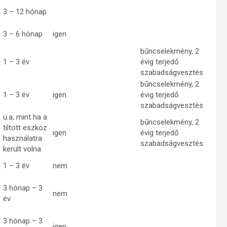
3 – 12 hónap
3 – 6 hónap
igen
bűncselekmény, 2
1 – 3 év
évig terjedő
szabadságvesztés
bűncselekmény, 2
1 – 3 év
igen
évig terjedő
szabadságvesztés
u.a, mint ha a
bűncselekmény, 2
tiltott eszköz
igen
évig terjedő
használatra
szabadságvesztés
került volna
1 – 3 év
nem
3 hónap – 3
nem
év
3 hónap – 3
igen