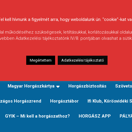
 kell hívnunk a figyelmét arra, hogy weboldalunk ún. "cookie"-kat vag
ldal működéséhez szükségesek, letiltásukkal, korlátozásukkal oldalu
vebben Adatkezelési tájékoztatónk IV/8. pontjában olvashat a sütikr
Megértettem
Adatkezelési tájékoztató
zeink
TERÜLETI JEGY TÍPUSOK ÉS ÁRAIK
Verseny
Magyar Horgászkártya
Horgászbiztosítás
Szövets
zágos Horgászrend
Horgásztábor
Ifi Klub, Körösvidéki 
GYIK – Mi kell a horgászathoz?
HORGÁSZ APP
PÁLY