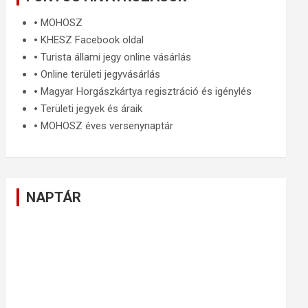
🞄
MOHOSZ
🞄
KHESZ Facebook oldal
🞄
Turista állami jegy online vásárlás
🞄
Online területi jegyvásárlás
🞄
Magyar Horgászkártya regisztráció és igénylés
🞄
Területi jegyek és áraik
🞄
MOHOSZ éves versenynaptár
NAPTÁR