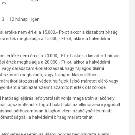
év
3 – 12 hónap
igen
 értéke nem éri el a 15.000,- Ft-ot akkor a kiszabott bírság
si érték meghaladja a 15.000,- Ft-ot, akkor a halvédelmi
i értéke nem éri el a 20.000,- Ft-ot akkor a kiszabott bírság
si érték meghaladja a 20.000,- Ft-ot, akkor a halvédelmi
, vagy darabszám-korlátozással, vagy fajlagos tilalmi
rabszámot meghaladó, vagy fajlagos tilalmi időben
ő méretkorlátozással védett halfajok felső méretet elérő vagy
onként a táblázat szerint számított érték ötszöröse.
 hatósági eljárás lefolytatását vonja maga után a lakóhely
l jogszerűtlenül kifogott halat talál az ellenőrzésre jogosult
tásával párhuzamosan tulajdon elleni szabálysértés miatt
őrhatóságnál, a halvédelmi bírság mellett tehát
 elkövetése esetén az állami horgászjegy/turista állami