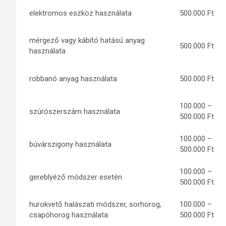
elektromos eszköz használata
500.000 Ft
mérgező vagy kábító hatású anyag
500.000 Ft
használata
robbanó anyag használata
500.000 Ft
100.000 –
szúrószerszám használata
500.000 Ft
100.000 –
búvárszigony használata
500.000 Ft
100.000 –
gereblyéző módszer esetén
500.000 Ft
hurokvető halászati módszer, sorhorog,
100.000 –
csapóhorog használata
500.000 Ft