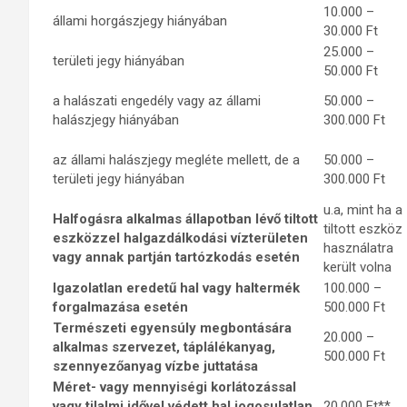
10.000 –
állami horgászjegy hiányában
30.000 Ft
25.000 –
területi jegy hiányában
50.000 Ft
a halászati engedély vagy az állami
50.000 –
halászjegy hiányában
300.000 Ft
az állami halászjegy megléte mellett, de a
50.000 –
területi jegy hiányában
300.000 Ft
u.a, mint ha a
Halfogásra alkalmas állapotban lévő tiltott
tiltott eszköz
eszközzel halgazdálkodási vízterületen
használatra
vagy annak partján tartózkodás esetén
került volna
Igazolatlan eredetű hal vagy haltermék
100.000 –
forgalmazása esetén
500.000 Ft
Természeti egyensúly megbontására
20.000 –
alkalmas szervezet, táplálékanyag,
500.000 Ft
szennyezőanyag vízbe juttatása
Méret- vagy mennyiségi korlátozással
vagy tilalmi idővel védett hal jogosulatlan
20.000 Ft**