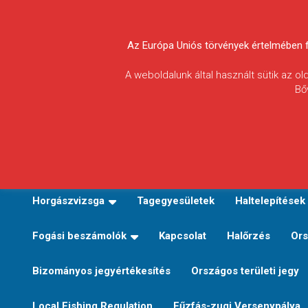
Skip
to
Körösvidéki Horgász
content
Az Európa Uniós törvények értelmében fel
Egyesületek
A weboldalunk által használt sütik az o
Bő
Szövetsége
E-TERÜLETI JEGY VÁLTÁS
Kezdőoldal
Horgászvi
Horgászvizsga
Tagegyesületek
Haltelepítések
Fogási beszámolók
Kapcsolat
Halőrzés
Ors
Bizományos jegyértékesítés
Országos területi jegy
Local Fishing Regulation
Fűzfás-zugi Versenypálya