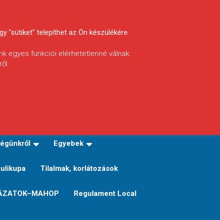
y "sütiket" telepíthet az Ön készülékére.
nk egyes funkciói elérhetetlenné válnak.
ől.
INFÓ
Helyi horgászrend
égünkről
Egyebek
Sulikupa
Tilalmak, korlátozások
ÁZATOK–MAHOP
Regulament Local