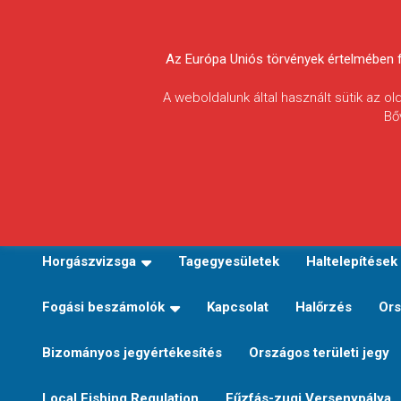
Skip
to
Körösvidéki Horgász
content
Az Európa Uniós törvények értelmében fel
Egyesületek
A weboldalunk által használt sütik az o
Bő
Szövetsége
E-TERÜLETI JEGY VÁLTÁS
Kezdőoldal
Horgászvi
Horgászvizsga
Tagegyesületek
Haltelepítések
Fogási beszámolók
Kapcsolat
Halőrzés
Ors
Bizományos jegyértékesítés
Országos területi jegy
Local Fishing Regulation
Fűzfás-zugi Versenypálya