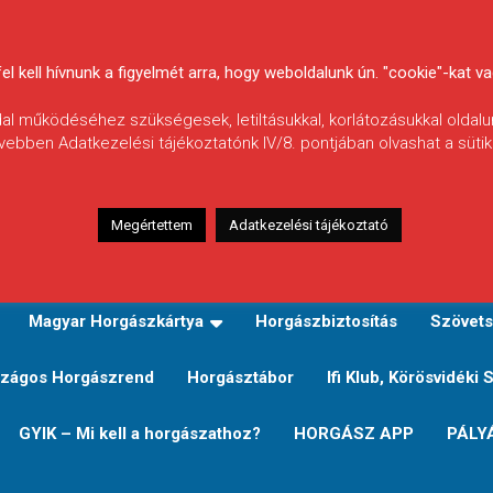
 kell hívnunk a figyelmét arra, hogy weboldalunk ún. "cookie"-kat vag
ldal működéséhez szükségesek, letiltásukkal, korlátozásukkal oldalu
vebben Adatkezelési tájékoztatónk IV/8. pontjában olvashat a sütikr
Megértettem
Adatkezelési tájékoztató
zeink
TERÜLETI JEGY TÍPUSOK ÉS ÁRAIK
Verseny
Magyar Horgászkártya
Horgászbiztosítás
Szövets
zágos Horgászrend
Horgásztábor
Ifi Klub, Körösvidéki 
GYIK – Mi kell a horgászathoz?
HORGÁSZ APP
PÁLY