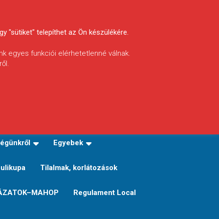
y "sütiket" telepíthet az Ön készülékére.
nk egyes funkciói elérhetetlenné válnak.
ől.
INFÓ
Helyi horgászrend
égünkről
Egyebek
Sulikupa
Tilalmak, korlátozások
ÁZATOK–MAHOP
Regulament Local