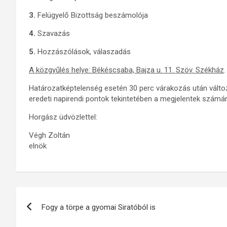
3.
Felügyelő Bizottság beszámolója
4.
Szavazás
5.
Hozzászólások, válaszadás
A közgyűlés helye: Békéscsaba, Bajza u. 11. Szöv. Székház
.
Határozatképtelenség esetén 30 perc várakozás után változ
eredeti napirendi pontok tekintetében a megjelentek számára
Horgász üdvözlettel:
Végh Zoltán
elnök
Bejegyzés
Fogy a törpe a gyomai Siratóból is
navigáció