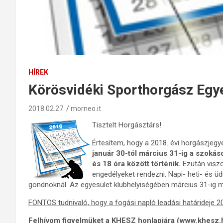
HÍREK
Körösvidéki Sporthorgász Egye
2018.02.27.
morneo.it
Tisztelt Horgásztárs!
Értesítem, hogy a 2018. évi horgászjegy
január 30-tól március 31-ig a szoká
és 18 óra között történik.
Ezután viszo
engedélyeket rendezni. Napi- heti- és üd
gondnoknál. Az egyesület klubhelyiségében március 31-ig 
FONTOS tudnivaló, hogy a fogási napló leadási határideje 20
Felhívom figyelmüket a KHESZ honlapjára (www.khesz.hu