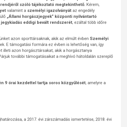
rendjéről szóló tájékoztató megtekinthető.
Kérem,
yet
valamint a
személyi igazolványát
az engedély
rülő
„Állami horgászjegyek” központi nyilvántartó
egykiadás eddigi bevált rendszerét
, ezáltal több időre
nket azon sporttársaknak, akik az elmúlt évben
Személyi
ek. E támogatási formára ez évben is lehetőség van, így
 illeti azon horgásztársakat, akik a horgásztanya
Várjuk további támogatásaikat a meghívó hátoldalán szereplő
n 9 órai kezdettel tartja soros közgyűlését
, amelyre a
határozása, a 2017. évi zárszámadás ismertetése, 2018. évi