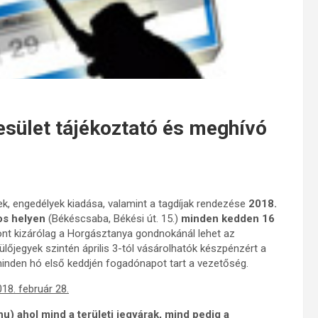
sület tájékoztató és meghívó
ek, engedélyek kiadása, valamint a tagdíjak rendezése
2018.
sos helyen
(Békéscsaba, Békési út. 15.)
minden kedden 16
nt kizárólag a Horgásztanya gondnokánál lehet az
ülőjegyek szintén április 3-tól vásárolhatók készpénzért a
minden hó első keddjén fogadónapot tart a vezetőség.
18. február 28.
) ahol mind a területi jegyárak, mind pedig a