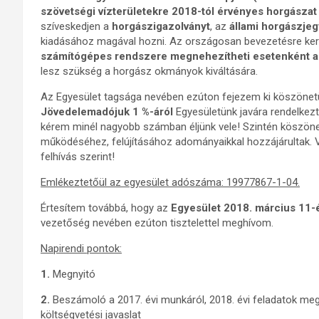
szövetségi vízterületekre 2018-tól érvényes horgászat 
szíveskedjen a
horgászigazolványt
, az
állami horgászjeg
kiadásához magával hozni. Az országosan bevezetésre ke
számítógépes rendszere megnehezítheti esetenként a j
lesz szükség a horgász okmányok kiváltására.
Az Egyesület tagsága nevében ezúton fejezem ki köszönetü
Jövedelemadójuk 1 %-áról
Egyesületünk javára rendelkezt
kérem minél nagyobb számban éljünk vele! Szintén köszönet
működéséhez, felújításához adományaikkal hozzájárultak. 
felhívás szerint!
Emlékeztetőül az egyesület adószáma: 19977867-1-04.
Értesítem továbbá, hogy az
Egyesület 2018. március 11-é
vezetőség nevében ezúton tisztelettel meghívom.
Napirendi pontok:
1.
Megnyitó
2.
Beszámoló a 2017. évi munkáról, 2018. évi feladatok meg
költségvetési javaslat