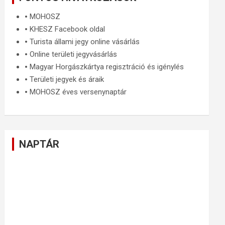
🞄
MOHOSZ
🞄
KHESZ Facebook oldal
🞄
Turista állami jegy online vásárlás
🞄
Online területi jegyvásárlás
🞄
Magyar Horgászkártya regisztráció és igénylés
🞄
Területi jegyek és áraik
🞄
MOHOSZ éves versenynaptár
NAPTÁR