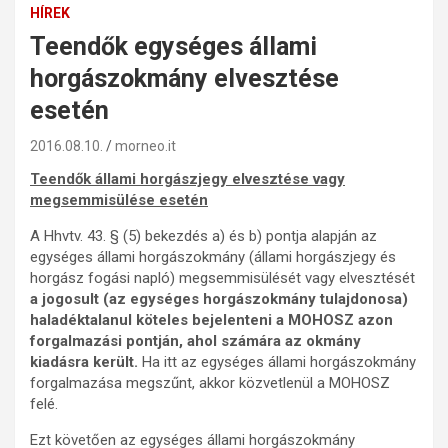
HÍREK
Teendők egységes állami
horgászokmány elvesztése
esetén
2016.08.10.
morneo.it
Teendők állami horgászjegy elvesztése vagy
megsemmisülése esetén
A Hhvtv. 43. § (5) bekezdés a) és b) pontja alapján az
egységes állami horgászokmány (állami horgászjegy és
horgász fogási napló) megsemmisülését vagy elvesztését
a jogosult (az egységes horgászokmány tulajdonosa)
haladéktalanul köteles bejelenteni a MOHOSZ azon
forgalmazási pontján, ahol számára az okmány
kiadásra került.
Ha itt az egységes állami horgászokmány
forgalmazása megszűnt, akkor közvetlenül a MOHOSZ
felé.
Ezt követően az egységes állami horgászokmány