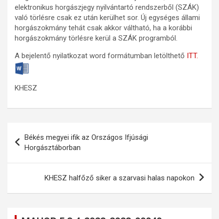
elektronikus horgászjegy nyilvántartó rendszerből (SZÁK)
való törlésre csak ez után kerülhet sor. Új egységes állami
horgászokmány tehát csak akkor váltható, ha a korábbi
horgászokmány törlésre kerül a SZÁK programból.
A bejelentő nyilatkozat word formátumban letölthető
ITT.
KHESZ
Bejegyzés
Békés megyei ifik az Országos Ifjúsági
navigáció
Horgásztáborban
KHESZ halfőző siker a szarvasi halas napokon