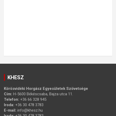
KHESZ
Körösvidéki Horgász Egyesületek Szövetsége
Cím:
H-5600 Békéscsaba, Bajza utca 11.
Telefon:
+36 66 328 945
Iroda:
+36 30 478 3783
E-mail:
info@khesz.hu
Iroda:
+36 30 478 3783