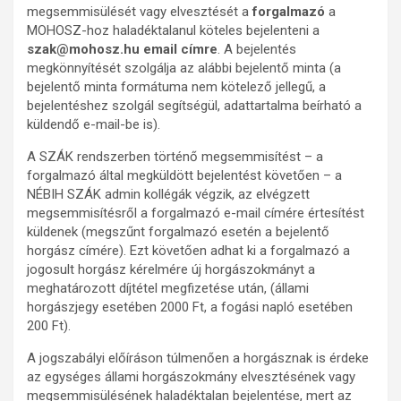
megsemmisülését vagy elvesztését a
forgalmazó
a
MOHOSZ-hoz haladéktalanul köteles bejelenteni a
szak@mohosz.hu email címre
. A bejelentés
megkönnyítését szolgálja az alábbi bejelentő minta (a
bejelentő minta formátuma nem kötelező jellegű, a
bejelentéshez szolgál segítségül, adattartalma beírható a
küldendő e-mail-be is).
A SZÁK rendszerben történő megsemmisítést – a
forgalmazó által megküldött bejelentést követően – a
NÉBIH SZÁK admin kollégák végzik, az elvégzett
megsemmisítésről a forgalmazó e-mail címére értesítést
küldenek (megszűnt forgalmazó esetén a bejelentő
horgász címére). Ezt követően adhat ki a forgalmazó a
jogosult horgász kérelmére új horgászokmányt a
meghatározott díjtétel megfizetése után, (állami
horgászjegy esetében 2000 Ft, a fogási napló esetében
200 Ft).
A jogszabályi előíráson túlmenően a horgásznak is érdeke
az egységes állami horgászokmány elvesztésének vagy
megsemmisülésének haladéktalan bejelentése, mert az