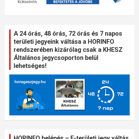
A 24 órás, 48 órás, 72 órás és 7 napos
területi jegyeink váltása a HORINFO
rendszerében kizárólag csak a KHESZ
Általános jegycsoporton belül
lehetséges!
HORINFO belépés – E-területi jegy váltás