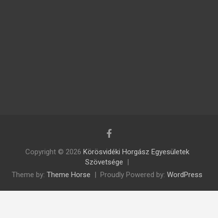
Copyright © 2026
Körösvidéki Horgász Egyesületek
Szövetsége
Theme by:
Theme Horse
Proudly Powered by:
WordPress