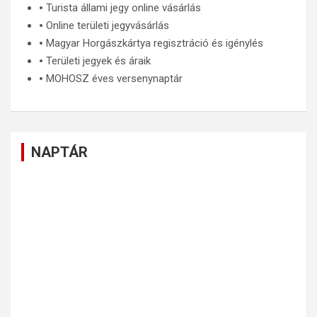
🞄
Turista állami jegy online vásárlás
🞄
Online területi jegyvásárlás
🞄
Magyar Horgászkártya regisztráció és igénylés
🞄
Területi jegyek és áraik
🞄
MOHOSZ éves versenynaptár
NAPTÁR