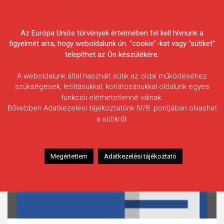
Skip
Körösvidéki Horgász
to
content
Az Európa Uniós törvények értelmében fel kell hívnunk a
Egyesületek Szövetsége
figyelmét arra, hogy weboldalunk ún. "cookie"-kat vagy "sütiket"
telepíthet az Ön készülékére.
A weboldalunk által használt sütik az oldal működéséhez
szükségesek, letiltásukkal, korlátozásukkal oldalunk egyes
funkciói elérhetetlenné válnak.
Bővebben Adatkezelési tájékoztatónk IV/8. pontjában olvashat
a sütikről.
Megértettem
Adatkezelési tájékoztató