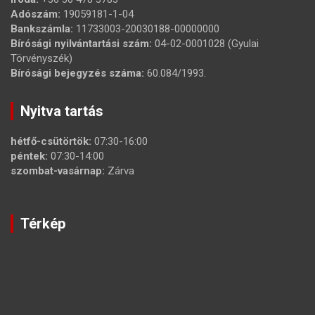
Adószám:
19059181-1-04
Bankszámla:
11733003-20030188-00000000
Bírósági nyilvántartási szám:
04-02-0001028 (Gyulai
Törvényszék)
Bírósági bejegyzés száma:
60.084/1993.
Nyitva tartás
hétfő-csütörtök:
07:30-16:00
péntek:
07:30-14:00
szombat-vasárnap:
Zárva
Térkép