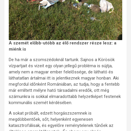
A szemét előbb-utóbb az élő rendszer része lesz: a
miénk is
De ha már a szomszédoknál tartunk. Sajnos a Körösök
vízpartjait és vizeit egy olyan jellegű probléma is sújtja,
amely nem a magyar ember felelőssége, de látható és
láthatatlan ártalmai itt is jelentkeznek magyar honban. Aki
megfordul időnként Romániában, az tudja, hogy a fentebb
már említett mélyre ható társadalmi eredők, ott még
számunkra is sokkal elmaradottabb helyzetképet festenek
kommunális szemét kérdésében.
A sokat próbált, edzett horgászszemnek is
megdöbbentőek, sőt, helyenként egyenesen
katasztrofálisak, és egyelőre reménytelenek tűnőek az