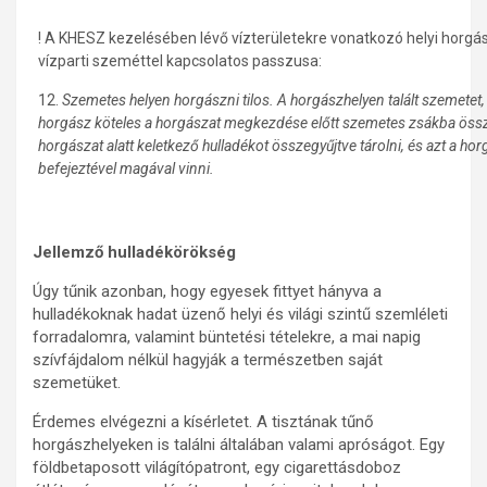
! A KHESZ kezelésében lévő vízterületekre vonatkozó helyi horgá
vízparti szeméttel kapcsolatos passzusa:
12.
Szemetes helyen horgászni tilos. A horgászhelyen talált szemetet,
horgász köteles a horgászat megkezdése előtt szemetes zsákba össz
horgászat alatt keletkező hulladékot összegyűjtve tárolni, és azt a ho
befejeztével magával vinni.
Jellemző hulladékörökség
Úgy tűnik azonban, hogy egyesek fittyet hányva a
hulladékoknak hadat üzenő helyi és világi szintű szemléleti
forradalomra, valamint büntetési tételekre, a mai napig
szívfájdalom nélkül hagyják a természetben saját
szemetüket.
Érdemes elvégezni a kísérletet. A tisztának tűnő
horgászhelyeken is találni általában valami apróságot. Egy
földbetaposott világítópatront, egy cigarettásdoboz