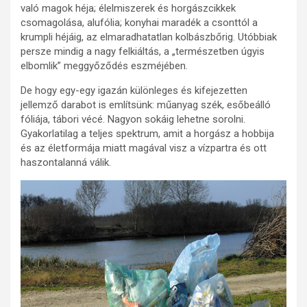
való magok héja; élelmiszerek és horgászcikkek
csomagolása, alufólia; konyhai maradék a csonttól a
krumpli héjáig, az elmaradhatatlan kolbászbőrig. Utóbbiak
persze mindig a nagy felkiáltás, a „természetben úgyis
elbomlik” meggyőződés eszméjében.
De hogy egy-egy igazán különleges és kifejezetten
jellemző darabot is említsünk: műanyag szék, esőbeálló
fóliája, tábori vécé. Nagyon sokáig lehetne sorolni.
Gyakorlatilag a teljes spektrum, amit a horgász a hobbija
és az életformája miatt magával visz a vízpartra és ott
haszontalanná válik.