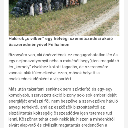
Halőrök „civilben” egy hétvégi szemétszedési akció
összeredményével Félhalmon
Bizonyára van, aki önérzetének ez megugorhatatlan léc és
egy nejlonszatyornyit néha a máséból begyűjteni megalázó
és „komoly” elvekhez kötött tagadás, de szerencsére
vannak, akik túlemelkedve ezen, mások helyett is
cselekednek időnként a vízpartért.
Más után takarítani senkinek sem szívderítő és egy-egy
komolyabb, szervezett akció bizony sok-sok ember idejét,
energiáját emészti föl, nem beszélve a szervezőkre háruló
anyagi terhekről, ami az eszközök biztosításától az
elszállíttatás költségéig összeadódva igen tetemes tud
lenni. Köszönet tehát csak nekik jár, hiszen a mindenkitől
elvárt alapvető és civilizált magatartás eredendően a