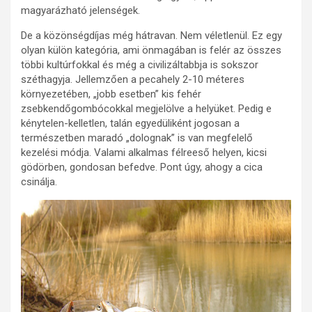
magyarázható jelenségek.
De a közönségdíjas még hátravan. Nem véletlenül. Ez egy
olyan külön kategória, ami önmagában is felér az összes
többi kultúrfokkal és még a civilizáltabbja is sokszor
széthagyja. Jellemzően a pecahely 2-10 méteres
környezetében, „jobb esetben” kis fehér
zsebkendőgombócokkal megjelölve a helyüket. Pedig e
kénytelen-kelletlen, talán egyedüliként jogosan a
természetben maradó „dolognak” is van megfelelő
kezelési módja. Valami alkalmas félreeső helyen, kicsi
gödörben, gondosan befedve. Pont úgy, ahogy a cica
csinálja.