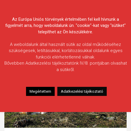
Skip
Körösvidéki Horgász
to
content
Az Európa Uniós törvények értelmében fel kell hívnunk a
Egyesületek Szövetsége
figyelmét arra, hogy weboldalunk ún. "cookie"-kat vagy "sütiket"
telepíthet az Ön készülékére.
A weboldalunk által használt sütik az oldal működéséhez
szükségesek, letiltásukkal, korlátozásukkal oldalunk egyes
funkciói elérhetetlenné válnak.
Bővebben Adatkezelési tájékoztatónk IV/8. pontjában olvashat
a sütikről.
Megértettem
Adatkezelési tájékoztató