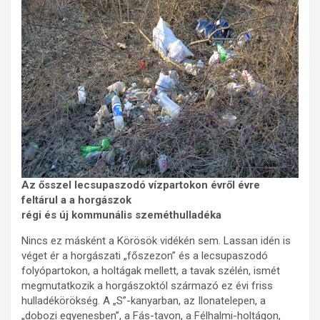
Az ősszel lecsupaszodó vízpartokon évről évre
feltárul a a horgászok
régi és új kommunális szeméthulladéka
Nincs ez másként a Körösök vidékén sem. Lassan idén is
véget ér a horgászati „főszezon” és a lecsupaszodó
folyópartokon, a holtágak mellett, a tavak szélén, ismét
megmutatkozik a horgászoktól származó ez évi friss
hulladékörökség. A „S”-kanyarban, az Ilonatelepen, a
„dobozi egyenesben”, a Fás-tavon, a Félhalmi-holtágon,