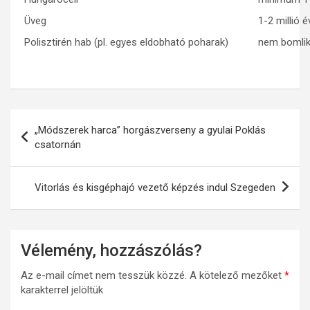
Üveg
1-2 millió é
Polisztirén hab (pl. egyes eldobható poharak)
nem bomlik
Bejegyzés
„Módszerek harca” horgászverseny a gyulai Poklás
navigáció
csatornán
Vitorlás és kisgéphajó vezető képzés indul Szegeden
Vélemény, hozzászólás?
Az e-mail címet nem tesszük közzé.
A kötelező mezőket
*
karakterrel jelöltük