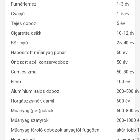
Furnérlemez
1-3 év
Gyapjú
1-5 év
Tejes doboz
5 év
Cigaretta csikk
10-12 év
Bőr cipő
25-40 év
Habosított műanyag pohár
50 év
Ónozott acél konzervdoboz
50 év
Gumicsizma
50-80 év
Elem
100 év
Alumínium italos doboz
200-500 év
Horgászzsinór, damil
600 év
Műanyag (pet)palack
500-800 év
Műanyag szatyrok
200-1000 é
Műanyag tároló dobozok anyagtól függően
akár több 1
Hungarocell
minimum 1 