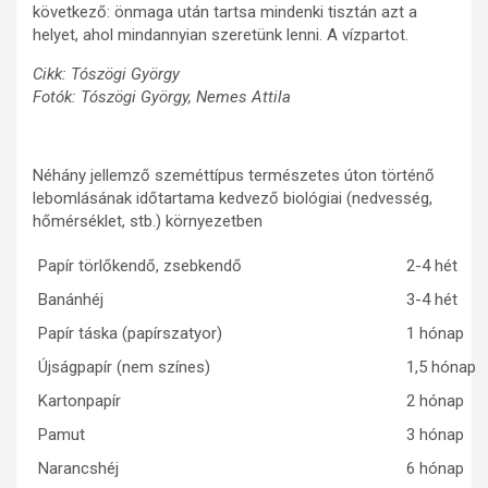
következő: önmaga után tartsa mindenki tisztán azt a
helyet, ahol mindannyian szeretünk lenni. A vízpartot.
Cikk: Tószögi György
Fotók: Tószögi György, Nemes Attila
Néhány jellemző szeméttípus természetes úton történő
lebomlásának időtartama kedvező biológiai (nedvesség,
hőmérséklet, stb.) környezetben
Papír törlőkendő, zsebkendő
2-4 hét
Banánhéj
3-4 hét
Papír táska (papírszatyor)
1 hónap
Újságpapír (nem színes)
1,5 hónap
Kartonpapír
2 hónap
Pamut
3 hónap
Narancshéj
6 hónap