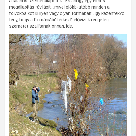
általános szemétállapotok. És ahogy egy elmés
megállapítás rávilágít, „mivel előbb-utóbb minden a
folyókba köt ki ilyen vagy olyan formában”, így kézenfekvő
tény, hogy a Romániából érkező élővizek rengeteg
szemetet szállítanak onnan, ide.