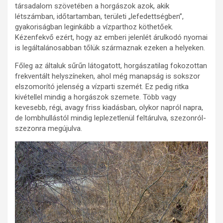
társadalom szövetében a horgászok azok, akik
létszámban, időtartamban, területi „lefedettségben”,
gyakoriságban leginkább a vízparthoz köthetőek.
Kézenfekvő ezért, hogy az emberi jelenlét árulkodó nyomai
is legáltalánosabban tőlük származnak ezeken a helyeken.
Főleg az általuk sűrűn látogatott, horgászatilag fokozottan
frekventált helyszíneken, ahol még manapság is sokszor
elszomorító jelenség a vízparti szemét. Ez pedig ritka
kivétellel mindig a horgászok szemete. Több vagy
kevesebb, régi, avagy friss kiadásban, olykor napról napra,
de lombhullástól mindig leplezetlenül feltárulva, szezonról-
szezonra megújulva.