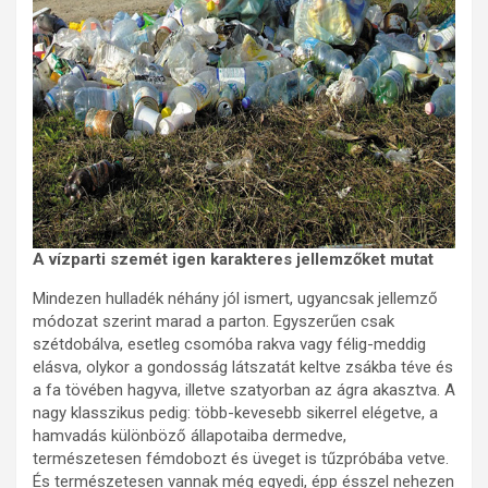
A vízparti szemét igen karakteres jellemzőket mutat
Mindezen hulladék néhány jól ismert, ugyancsak jellemző
módozat szerint marad a parton. Egyszerűen csak
szétdobálva, esetleg csomóba rakva vagy félig-meddig
elásva, olykor a gondosság látszatát keltve zsákba téve és
a fa tövében hagyva, illetve szatyorban az ágra akasztva. A
nagy klasszikus pedig: több-kevesebb sikerrel elégetve, a
hamvadás különböző állapotaiba dermedve,
természetesen fémdobozt és üveget is tűzpróbába vetve.
És természetesen vannak még egyedi, épp ésszel nehezen