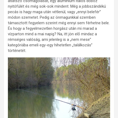
átlátszó csomagolását, egy alumínium italos doboz
nyitófülét és még sok-sok mindent. Még a jobbszándékú
pecás is hagy maga után vétlenül, vagy „ennyi belefér”
módon szemetet. Pedig az önmagunkkal szemben
támasztott fegyelem szerint még ennyi sem férhetne bele.
És hogy a fegyelmezetlen horgász után mi marad a
vízparton mind a mai napig? Na, itt jön elő mindaz a
rémséges valóság, ami jelenleg is a „nem mese”
kategóriába emeli egy-egy hihetetlen „találkozás”
történetét.