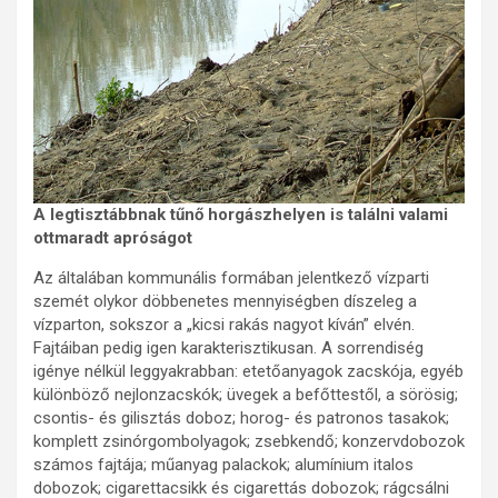
A legtisztábbnak tűnő horgászhelyen is találni valami
ottmaradt apróságot
Az általában kommunális formában jelentkező vízparti
szemét olykor döbbenetes mennyiségben díszeleg a
vízparton, sokszor a „kicsi rakás nagyot kíván” elvén.
Fajtáiban pedig igen karakterisztikusan. A sorrendiség
igénye nélkül leggyakrabban: etetőanyagok zacskója, egyéb
különböző nejlonzacskók; üvegek a befőttestől, a sörösig;
csontis- és gilisztás doboz; horog- és patronos tasakok;
komplett zsinórgombolyagok; zsebkendő; konzervdobozok
számos fajtája; műanyag palackok; alumínium italos
dobozok; cigarettacsikk és cigarettás dobozok; rágcsálni