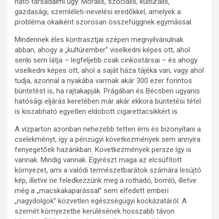
ható társadalmi ügy. Morális, szociális, kulturális,
gazdasági, szemléleti-nevelési eredőkkel, amelyek a
probléma okaiként szorosan összefüggnek egymással.
Mindennek éles kontrasztjai szépen megnyilvánulnak
abban, ahogy a „kultúrember” viselkedni képes ott, ahol
senki sem látja – legfeljebb csak cinkostársai – és ahogy
viselkedni képes ott, ahol a saját háza tájéka van, vagy ahol
tudja, azonnal a nyakába varrnak akár 300 ezer forintos
büntetést is, ha rajtakapják. Prágában és Bécsben ugyanis
hatósági eljárás keretében már akár ekkora büntetési tétel
is kiszabható egyetlen eldobott cigarettacsikkért is.
A vízparton azonban nehezebb tetten érni és bizonyítani a
cselekményt, így a pénzügyi következmények sem annyira
fenyegetőek hazánkban. Következmények persze így is
vannak. Mindig vannak. Egyrészt maga az elcsúfított
környezet, ami a valódi természetbarátok számára lesújtó
kép, illetve ne feledkezzünk meg a rothadó, bomló, illetve
még a „macskakaparással” sem elfedett emberi
„nagydolgok” közvetlen egészségügyi kockázatáról. A
szemét környezetbe kerülésének hosszabb távon