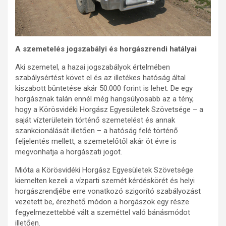
A szemetelés jogszabályi és horgászrendi hatályai
Aki szemetel, a hazai jogszabályok értelmében
szabálysértést követ el és az illetékes hatóság által
kiszabott büntetése akár 50.000 forint is lehet. De egy
horgásznak talán ennél még hangsúlyosabb az a tény,
hogy a Körösvidéki Horgász Egyesületek Szövetsége – a
saját vízterületein történő szemetelést és annak
szankcionálását illetően – a hatóság felé történő
feljelentés mellett, a szemetelőtől akár öt évre is
megvonhatja a horgászati jogot.
Mióta a Körösvidéki Horgász Egyesületek Szövetsége
kiemelten kezeli a vízparti szemét kérdéskörét és helyi
horgászrendjébe erre vonatkozó szigorító szabályozást
vezetett be, érezhető módon a horgászok egy része
fegyelmezettebbé vált a szeméttel való bánásmódot
illetően.