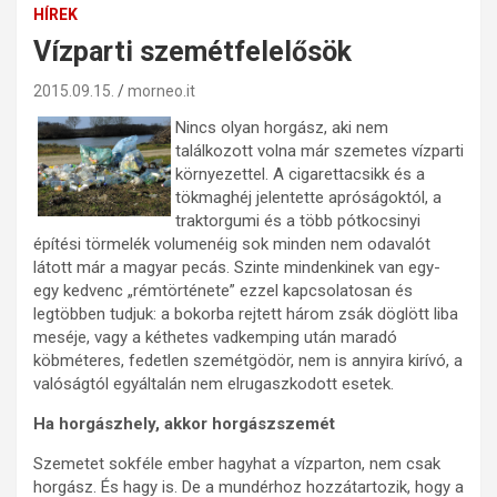
HÍREK
Vízparti szemétfelelősök
2015.09.15.
morneo.it
Nincs olyan horgász, aki nem
találkozott volna már szemetes vízparti
környezettel. A cigarettacsikk és a
tökmaghéj jelentette apróságoktól, a
traktorgumi és a több pótkocsinyi
építési törmelék volumenéig sok minden nem odavalót
látott már a magyar pecás. Szinte mindenkinek van egy-
egy kedvenc „rémtörténete” ezzel kapcsolatosan és
legtöbben tudjuk: a bokorba rejtett három zsák döglött liba
meséje, vagy a kéthetes vadkemping után maradó
köbméteres, fedetlen szemétgödör, nem is annyira kirívó, a
valóságtól egyáltalán nem elrugaszkodott esetek.
Ha horgászhely, akkor horgászszemét
Szemetet sokféle ember hagyhat a vízparton, nem csak
horgász. És hagy is. De a mundérhoz hozzátartozik, hogy a