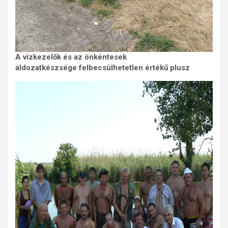
A vízkezelők és az önkéntesek
áldozatkészsége felbecsülhetetlen értékű plusz