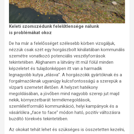
Keleti szomszédunk felelőtlensége nálunk
is problémákat okoz
De ha már a felelősséget szélesebb körben vizsgáljuk,
nézzük csak szét egy horgászbolt kínálatában kommunális
szemétre vonatkozó potenciális veszélyforrások
tekintetében. Alighanem a látvány itt múl fölül minden
képzeletet és tulajdonképpen itt van a harmadik
legnagyobb kutya „elásva”. A horgászcikk gyártóknak és a
forgalmazóknak ugyanúgy kulcsfontosságú a szerepük a
vízparti szemetet illetően. A helyzet hatékony
megoldásában, a jövőben mind nagyobb szerep jut majd
nekik, környezetbarát termékmegoldások,
szemléletformáló kommunikáció, helyi kampányok és a
vásárlókra „face to face” módon ható, pozitív változásra
buzdító törekvés tekintetében.
Az okokat tehát lehet és szükséges is összetetten kezelni,