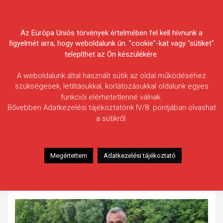
Skip
Körösvidéki Horgász
to
content
Az Európa Uniós törvények értelmében fel kell hívnunk a
Egyesületek Szövetsége
figyelmét arra, hogy weboldalunk ún. "cookie"-kat vagy "sütiket"
telepíthet az Ön készülékére.
A weboldalunk által használt sütik az oldal működéséhez
szükségesek, letiltásukkal, korlátozásukkal oldalunk egyes
funkciói elérhetetlenné válnak.
Hornok Ádám
Bővebben Adatkezelési tájékoztatónk IV/8. pontjában olvashat
a sütikről.
Fogás ideje: 2023.08.05. / kora délután
Vízterület: Kákafoki-holtág
Halfaj: Amur
Megértettem
Adatkezelési tájékoztató
Fogott hal adatai: 16,70 kg
Fogási körülmények: Fenekező módszerrel, kukorica
csalira.