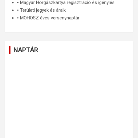
🞄
Magyar Horgászkártya regisztráció és igénylés
🞄
Területi jegyek és áraik
🞄
MOHOSZ éves versenynaptár
NAPTÁR