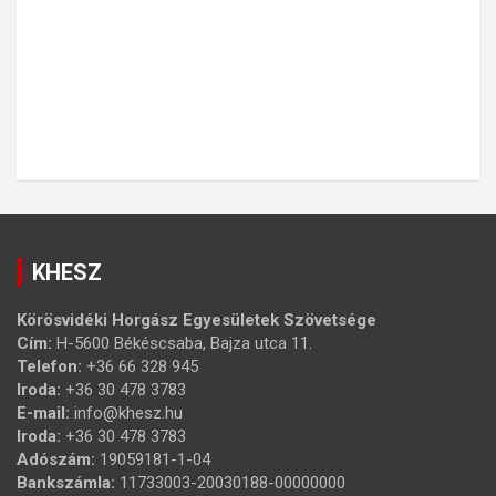
KHESZ
Körösvidéki Horgász Egyesületek Szövetsége
Cím:
H-5600 Békéscsaba, Bajza utca 11.
Telefon:
+36 66 328 945
Iroda:
+36 30 478 3783
E-mail:
info@khesz.hu
Iroda:
+36 30 478 3783
Adószám:
19059181-1-04
Bankszámla:
11733003-20030188-00000000