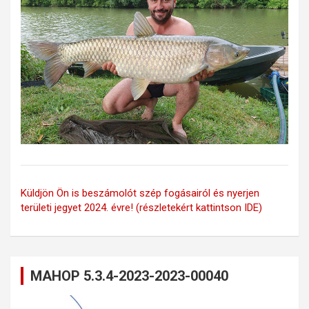
Küldjön Ön is beszámolót szép fogásairól és nyerjen
területi jegyet 2024. évre! (részletekért kattintson IDE)
MAHOP 5.3.4-2023-2023-00040