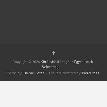
Copyright © 2026
Körösvidéki Horgász Egyesületek
Szövetsége
Theme by:
Theme Horse
Proudly Powered by:
WordPress