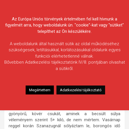
Skip
Körösvidéki Horgász
to
content
Az Európa Uniós törvények értelmében fel kell hívnunk a
Egyesületek Szövetsége
figyelmét arra, hogy weboldalunk ún. "cookie"-kat vagy "sütiket"
telepíthet az Ön készülékére.
A weboldalunk által használt sütik az oldal működéséhez
szükségesek, letiltásukkal, korlátozásukkal oldalunk egyes
funkciói elérhetetlenné válnak.
Illés Tamás
Bővebben Adatkezelési tájékoztatónk IV/8. pontjában olvashat
a sütikről.
Fogás ideje: 2025.10.26. / 10 óra 32 perc
Vízterület: Fehér-Körös
Halfaj: Csuka
Megértettem
Adatkezelési tájékoztató
Fogott hal adatai: 5 kg (becsült)
Fogási körülmények: Fehér-körös összefolyástól a Gyulai
duzzasztó felé haladva sikerült be cserkészni egy 80+-os
gyönyörű, kövér csukát, aminek a becsült súlya
véleményem szerint 5+ kiló, de nem mértem. Vasárnap
reggel korán Szanazugnál sólyáztam le, borongós idő