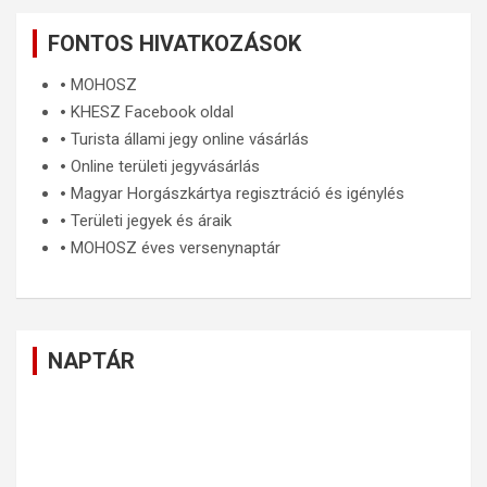
FONTOS HIVATKOZÁSOK
🞄
MOHOSZ
🞄
KHESZ Facebook oldal
🞄
Turista állami jegy online vásárlás
🞄
Online területi jegyvásárlás
🞄
Magyar Horgászkártya regisztráció és igénylés
🞄
Területi jegyek és áraik
🞄
MOHOSZ éves versenynaptár
NAPTÁR