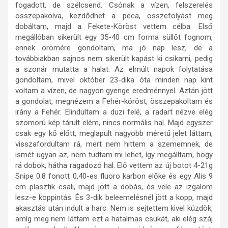
fogadott, de szélcsend. Csónak a vízen, felszerelés
összepakolva, kezdődhet a peca, összefolyást meg
dobáltam, majd a Fekete-Köröst vettem célba. Első
megállóban sikerült egy 35-40 cm forma süllőt fognom,
ennek örömére gondoltam, ma jó nap lesz, de a
továbbiakban sajnos nem sikerült kapást ki csikarni, pedig
a szonár mutatta a halat. Az elmúlt napok folytatása
gondoltam, mivel október 23-dika óta minden nap kint
voltam a vízen, de nagyon gyenge eredménnyel. Aztán jött
a gondolat, megnézem a Fehér-köröst, összepakoltam és
irány a Fehér. Elindultam a duzi felé, a radart nézve elég
szomorú kép tárult elém, nincs normális hal. Majd egyszer
csak egy kő előtt, meglapult nagyobb méretű jelet láttam,
visszafordultam rá, mert nem hittem a szememnek, de
ismét ugyan az, nem tudtam mi lehet, így megálltam, hogy
rá dobok, hátha ragadozó hal. Elő vettem az új botot 4-21g
Snipe 0.8 fonott 0,40-es fluoro karbon előke és egy Alis 9
cm plasztik csali, majd jött a dobás, és vele az izgalom
lesz-e koppintás. És 3-dik beleemelésnél jött a kopp, majd
akasztás után indult a harc. Nem is sejtettem kivel küzdök,
amíg meg nem láttam ezt a hatalmas csukát, aki elég száj