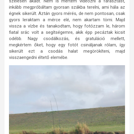
szélesen akadt. Nem is mertem videózni a fárasztást,
inkább megpróbáltam gyorsan szákba terelni, ami hála az
égnek sikerült. Aztán gyors mérés, de nem pontosan, csak
gyors leraktam a mérce elé, nem akartam törni. Majd
vissza a vízbe és tanakodtam, hogy fotózzam le, három
fiatal srác volt a segítségemre, akik épp pecáztak kicsit
odébb. Nagy csodálkozás, és gratuláció mellett,
megkértem őket, hogy egy fotót csináljanak rólam, így
sikerült ezt a csodás halat megörökíteni, majd
visszaengedni éltető elemébe.