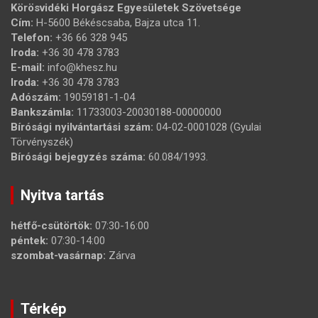
Körösvidéki Horgász Egyesületek Szövetsége
Cím:
H-5600 Békéscsaba, Bajza utca 11.
Telefon:
+36 66 328 945
Iroda:
+36 30 478 3783
E-mail:
info@khesz.hu
Iroda:
+36 30 478 3783
Adószám:
19059181-1-04
Bankszámla:
11733003-20030188-00000000
Bírósági nyilvántartási szám:
04-02-0001028 (Gyulai
Törvényszék)
Bírósági bejegyzés száma:
60.084/1993.
Nyitva tartás
hétfő-csütörtök:
07:30-16:00
péntek:
07:30-14:00
szombat-vasárnap:
Zárva
Térkép