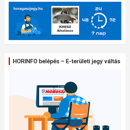
HORINFO belépés – E-területi jegy váltás