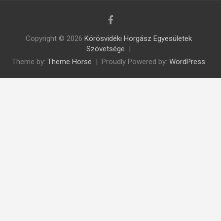
Copyright © 2026
Körösvidéki Horgász Egyesületek
Szövetsége
Theme by:
Theme Horse
Proudly Powered by:
WordPress