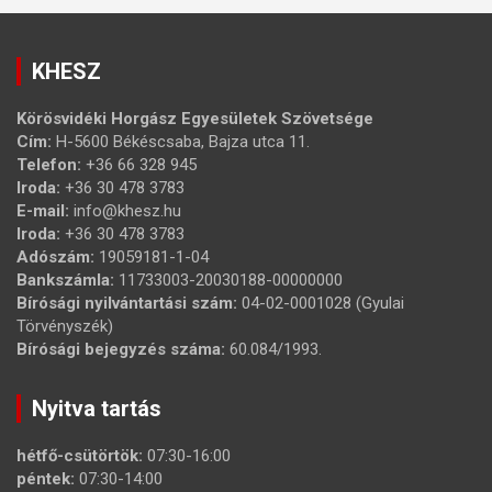
KHESZ
Körösvidéki Horgász Egyesületek Szövetsége
Cím:
H-5600 Békéscsaba, Bajza utca 11.
Telefon:
+36 66 328 945
Iroda:
+36 30 478 3783
E-mail:
info@khesz.hu
Iroda:
+36 30 478 3783
Adószám:
19059181-1-04
Bankszámla:
11733003-20030188-00000000
Bírósági nyilvántartási szám:
04-02-0001028 (Gyulai
Törvényszék)
Bírósági bejegyzés száma:
60.084/1993.
Nyitva tartás
hétfő-csütörtök:
07:30-16:00
péntek:
07:30-14:00