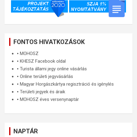
FONTOS HIVATKOZÁSOK
🞄
MOHOSZ
🞄
KHESZ Facebook oldal
🞄
Turista állami jegy online vásárlás
🞄
Online területi jegyvásárlás
🞄
Magyar Horgászkártya regisztráció és igénylés
🞄
Területi jegyek és áraik
🞄
MOHOSZ éves versenynaptár
NAPTÁR