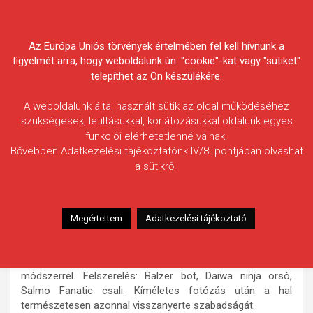
Skip
Körösvidéki Horgász
to
content
Az Európa Uniós törvények értelmében fel kell hívnunk a
Egyesületek Szövetsége
figyelmét arra, hogy weboldalunk ún. "cookie"-kat vagy "sütiket"
telepíthet az Ön készülékére.
A weboldalunk által használt sütik az oldal működéséhez
szükségesek, letiltásukkal, korlátozásukkal oldalunk egyes
funkciói elérhetetlenné válnak.
Kalmár Sándor
Bővebben Adatkezelési tájékoztatónk IV/8. pontjában olvashat
a sütikről.
Fogás ideje: 2019.10.23.
Vízterület: Dánfoki-Diófás-csatorna
Halfaj: Csuka
Megértettem
Adatkezelési tájékoztató
Fogott hal adatai: 4,30 kg
Fogási körülmények: Dánfoki strand, munkahelyi
csapatépítő tréninggel egybekötött pecázás. Pergető
módszerrel. Felszerelés: Balzer bot, Daiwa ninja orsó,
Salmo Fanatic csali. Kíméletes fotózás után a hal
természetesen azonnal visszanyerte szabadságát.