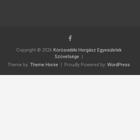
Copyright © 2026
Körösvidéki Horgász Egyesületek
Szövetsége
Theme by:
Theme Horse
Proudly Powered by:
WordPress