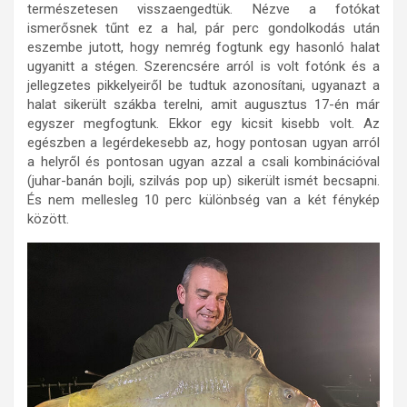
természetesen visszaengedtük. Nézve a fotókat
ismerősnek tűnt ez a hal, pár perc gondolkodás után
eszembe jutott, hogy nemrég fogtunk egy hasonló halat
ugyanitt a stégen. Szerencsére arról is volt fotónk és a
jellegzetes pikkelyeiről be tudtuk azonosítani, ugyanazt a
halat sikerült szákba terelni, amit augusztus 17-én már
egyszer megfogtunk. Ekkor egy kicsit kisebb volt. Az
egészben a legérdekesebb az, hogy pontosan ugyan arról
a helyről és pontosan ugyan azzal a csali kombinációval
(juhar-banán bojli, szilvás pop up) sikerült ismét becsapni.
És nem mellesleg 10 perc különbség van a két fénykép
között.