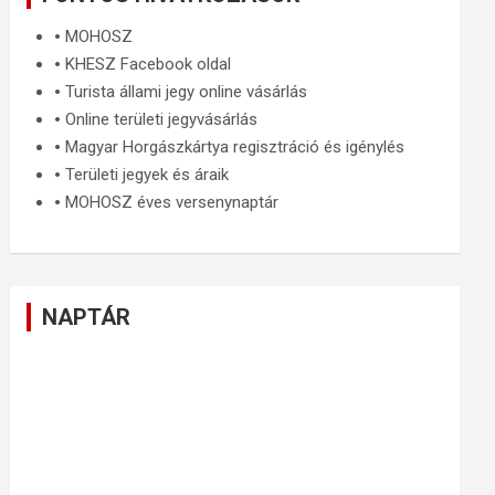
🞄
MOHOSZ
🞄
KHESZ Facebook oldal
🞄
Turista állami jegy online vásárlás
🞄
Online területi jegyvásárlás
🞄
Magyar Horgászkártya regisztráció és igénylés
🞄
Területi jegyek és áraik
🞄
MOHOSZ éves versenynaptár
NAPTÁR