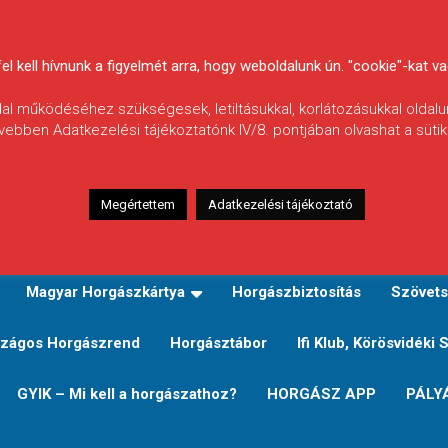
 kell hívnunk a figyelmét arra, hogy weboldalunk ún. "cookie"-kat vag
ldal működéséhez szükségesek, letiltásukkal, korlátozásukkal oldalu
vebben Adatkezelési tájékoztatónk IV/8. pontjában olvashat a sütikr
Megértettem
Adatkezelési tájékoztató
zeink
TERÜLETI JEGY TÍPUSOK ÉS ÁRAIK
Verseny
Magyar Horgászkártya
Horgászbiztosítás
Szövets
zágos Horgászrend
Horgásztábor
Ifi Klub, Körösvidéki 
GYIK – Mi kell a horgászathoz?
HORGÁSZ APP
PÁLY