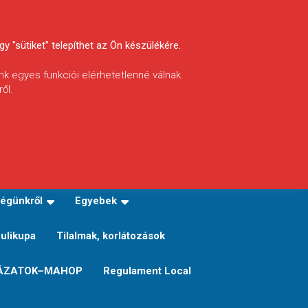
y "sütiket" telepíthet az Ön készülékére.
nk egyes funkciói elérhetetlenné válnak.
ől.
INFÓ
Helyi horgászrend
égünkről
Egyebek
Sulikupa
Tilalmak, korlátozások
ÁZATOK–MAHOP
Regulament Local