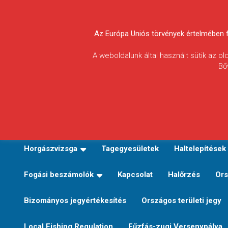
Skip
to
Körösvidéki Horgász
content
Az Európa Uniós törvények értelmében fel
Egyesületek
A weboldalunk által használt sütik az o
Bő
Szövetsége
E-TERÜLETI JEGY VÁLTÁS
Kezdőoldal
Horgászvi
Horgászvizsga
Tagegyesületek
Haltelepítések
Fogási beszámolók
Kapcsolat
Halőrzés
Ors
Bizományos jegyértékesítés
Országos területi jegy
Local Fishing Regulation
Fűzfás-zugi Versenypálya