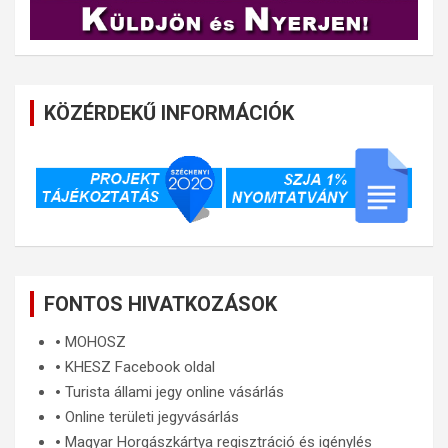
KÖZÉRDEKŰ INFORMÁCIÓK
FONTOS HIVATKOZÁSOK
🞄
MOHOSZ
🞄
KHESZ Facebook oldal
🞄
Turista állami jegy online vásárlás
🞄
Online területi jegyvásárlás
🞄
Magyar Horgászkártya regisztráció és igénylés