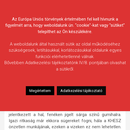
Skip
Körösvidéki Horgász
to
content
Az Európa Uniós törvények értelmében fel kell hívnunk a
Egyesületek Szövetsége
figyelmét arra, hogy weboldalunk ún. "cookie"-kat vagy "sütiket"
telepíthet az Ön készülékére.
A weboldalunk által használt sütik az oldal működéséhez
szükségesek, letiltásukkal, korlátozásukkal oldalunk egyes
funkciói elérhetetlenné válnak.
Kocsis Péter Gábor
Bővebben Adatkezelési tájékoztatónk IV/8. pontjában olvashat
a sütikről.
Fogás ideje: 2025.12.19. / reggeli órák
Vízterület: Kettős-Körös
Halfaj: Sügér
Megértettem
Adatkezelési tájékoztató
Fogott hal adatai: 0,63 kg / 32 cm
Fogási körülmények: Alapvetően jó időszakban érkeztünk a
vízre, sólyázás után egy órával határozott kapással
jelentkezett a hal, fenéken jigelt sárga színű gumihalra.
Igazi ritkaság már ekkora sügereket fogni, hála a KHESZ
önzetlen munkájának, ezeken a vizeken ez nem lehetetlen.