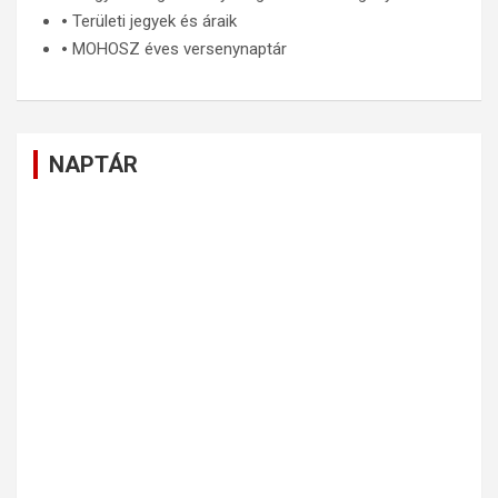
🞄
Területi jegyek és áraik
🞄
MOHOSZ éves versenynaptár
NAPTÁR