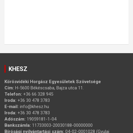
KHESZ
Körösvidéki Horgász Egyesületek Szövetsége
Cím:
H-5600 Békéscsaba, Bajza utca 11.
Telefon:
+36 66 328 945
Iroda:
+36 30 478 3783
E-mail:
info@khesz.hu
Iroda:
+36 30 478 3783
Adószám:
19059181-1-04
Bankszámla:
11733003-20030188-00000000
Bírósági nyilvántartási szám:
04-02-0001028 (Gyulai