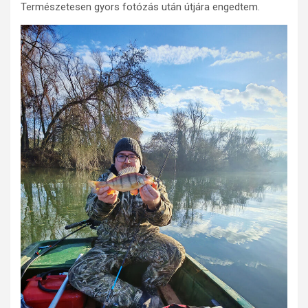
Természetesen gyors fotózás után útjára engedtem.