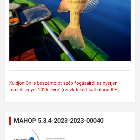
Küldjön Ön is beszámolót szép fogásairól és nyerjen
területi jegyet 2026. évre! (részletekért kattintson IDE)
MAHOP 5.3.4-2023-2023-00040