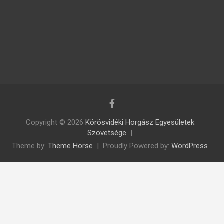
Copyright © 2026
Körösvidéki Horgász Egyesületek
Szövetsége
Theme by:
Theme Horse
Proudly Powered by:
WordPress